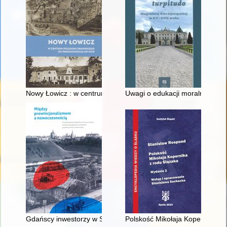
Nowy Łowicz : w centrum poligonu drawskiego od średniowiecz
Uwagi o edukacji moralnej synó
Gdańscy inwestorzy w Sopocie : prestiż finansowy i towarzyski
Polskość Mikołaja Kopernika z 