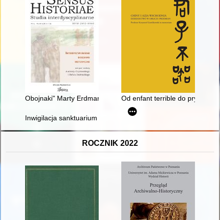
Obojnaki" Marty Erdman : przyczynek do biografii nielinearnej
Od enfant terrible do prymusa
Inwigilacja sanktuarium Matki Bożej Pocieszenia w Leżajsku p
ROCZNIK 2022