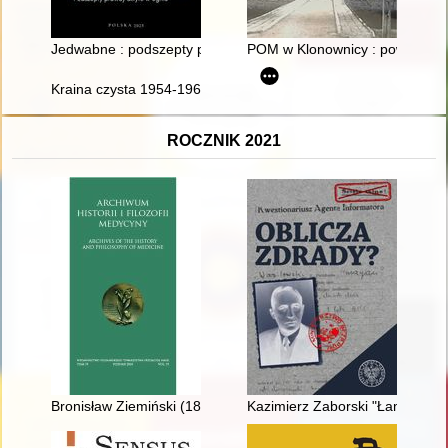
Jedwabne : podszepty prawdy ukryte w ogniu
POM w Klonownicy : powstanie : 
Kraina czysta 1954-1964
ROCZNIK 2021
Bronisław Ziemiński (1860-1915) : współzałożyciel Polskiego T
Kazimierz Zaborski "Łamigłowa"