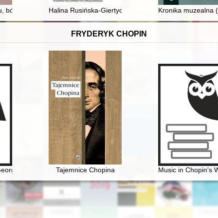
arstw z numerami domów i nazwiskami właścicieli : alfabetyczny wyk
iu, bólu : ludność cywilna w czasie powstania w getcie warszawskim
Halina Rusińska-Giertych (13 marca 1965 - 10 grudnia
Kronika muzealna (
FRYDERYK CHOPIN
eorge Sand w oczach polskich biografów i krytyków literackich
Tajemnice Chopina
Music in Chopin's