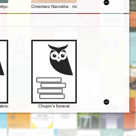
az nazwisk właścicieli numerowanych domów z informacją, jak ich ods
 2022 roku)
styczeń, luty, marzec 2022)
Cmentarz Narodów : międzynarodowe miejsce pamięc
 Warsaw
Chopin's funeral