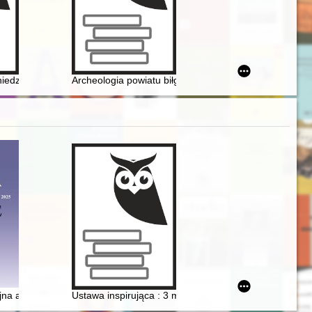
eksty
edziela 3-4 września 1939 roku
Archeologia powiatu biłgorajskiego : historia i perspek
ch, results, perspectives : history of women in the Second Polish Repub
orosłych
jna aktywność środowisk polonijnych w Holandii w latach 1989-2019 - r
Ustawa inspirująca : 3 maj 1791 roku