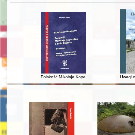
Polskość Mikołaja Kopernika z rodu Ślązaka
Uwagi o