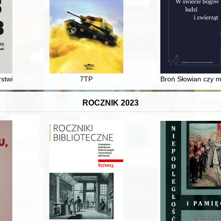
at czterdziestych i pięćdziesiątych XX w. : przykład szkoły średniej z 
rstwie kobiecym w pierwszej połowie XIX w. na przykładzie Klementyny
7TP
Broń Słowian czy m
ROCZNIK 2023