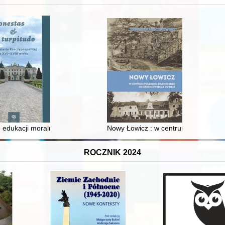
 edukacji moralnej synów szlacheckich w XVI-wiecznej Rzeczypospolite
Nowy Łowicz : w centrum poligonu dr
ROCZNIK 2024