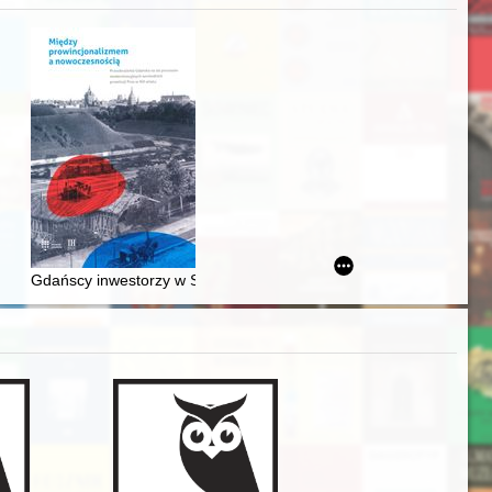
j
awskiego od średniowiecza do dziś
Gdańscy inwestorzy w Sopocie : prestiż finansowy i towarzyski lo