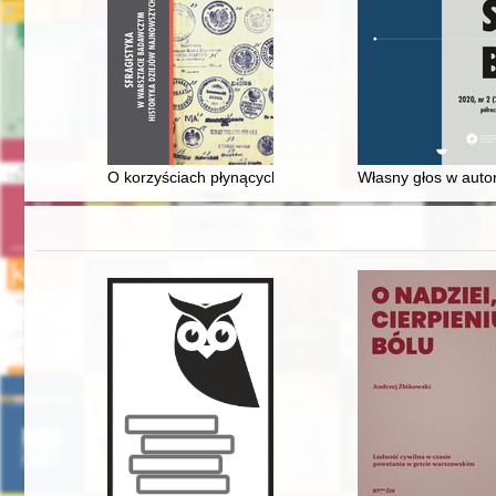
O korzyściach płynących z badania pieczęci z przełomu l
Własny głos w auto