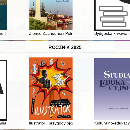
i wileńskiej SZP/ZWZ 1939-1941
ne Twierdzy Toruń
Ziemie Zachodnie i Północne (1945-2020) : nowe kont
Bydgoska krwawa ni
ROCZNIK 2025
ia, perspektywy: historia kobiet w II Rzeczpospolitej = State of resear
Ilustrator : przygody ojca Koziołka Matołka : tylko dla d
Kulturalno-edukacy