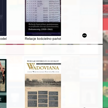
Kościana (komunikat)
 z Tańskich Hoffmanowej i Narcyzy Żmichowskiej
odelowy oręż pogan? : bojowe i symboliczne związki Słowian z włócz
Relacje kościelno-państwowe na przykładzie diecezji cz