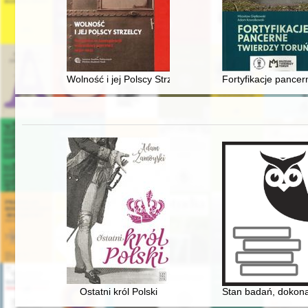
Wolność i jej Polscy Strzelcy : socjaliści w konspiracj
Fortyfikacje pancer
Ostatni król Polski
Stan badań, dokonan