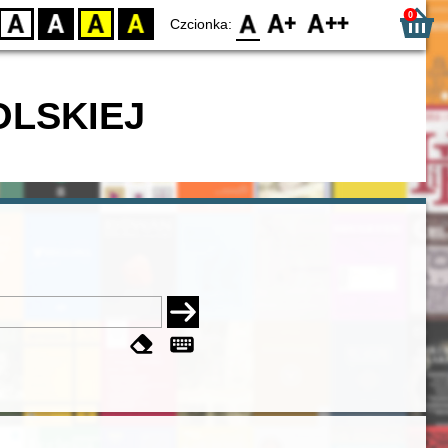
0
D
BW
YB
BY
F0
F1
F2
Czcionka:
OLSKIEJ