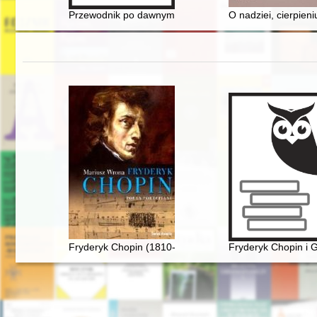
Przewodnik po dawnym Wicyniu : rozmieszczenie gospod
O nadziei, cierpien
Fryderyk Chopin (1810-1849). Poeta fortepianu
Fryderyk Chopin i G