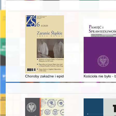
Choroby zakaźne i epidemie na Górnym Śląsku i w zac
Kościoła nie było -