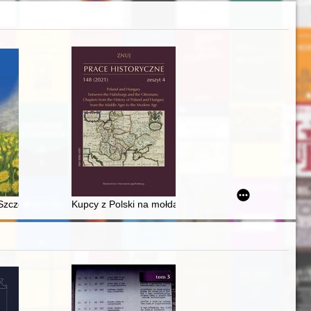
 i sytuacja tamtejszego katolicyzmu w świetle dokumentów archiwalnych i
ecimen from the Naval Museum in Gdynia
zczeberki : informacje wstępne
Kupcy z Polski na mołdawskich i siedmiogrodzkich szl