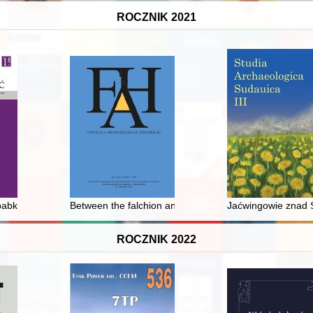
ROCZNIK 2021
hodniej Małopolsce do początku XVI wieku
 babki zbierały się po domach..." : krajobraz religijny Kazachskiej SRR
Between the falchion and the sword : a side arms sp
Jaćwingowie znad S
ROCZNIK 2022