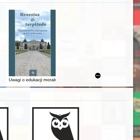
awskiego od średniowiecza do dziś
Uwagi o edukacji moralnej synów szlacheckich w XVI-wiecznej Rze