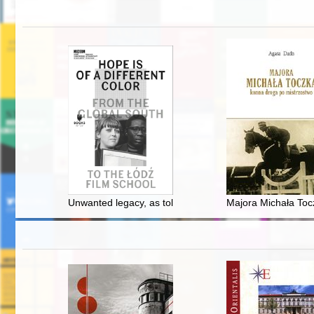
Unwanted legacy, as told by its witnesses : Arab studen
Majora Michała Toc