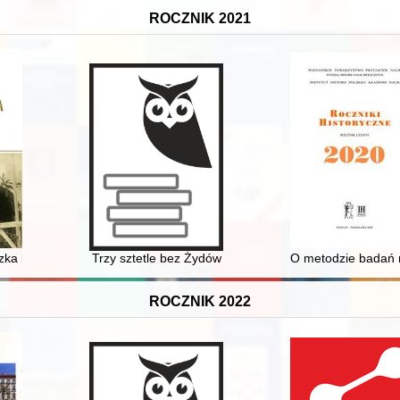
ROCZNIK 2021
ts in People's Poland
zka konna droga po mistrzostwo
Trzy sztetle bez Żydów
O metodzie badań
ROCZNIK 2022