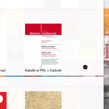
 nad małżeństwem późnośredniowiecznym
Katolik w PRL = Catholic in communist Poland