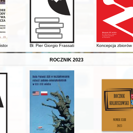
ypospolitej
istorycznej koncepcji polskiego mediewisty Henryka Paszkiewicza (18
Bł. Pier Giorgio Frassati
Koncepcja zbiorów
ROCZNIK 2023