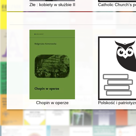
Złe : kobiety w służbie III Rzeszy
Catholic Church's p
Chopin w operze
Polskość i patriot