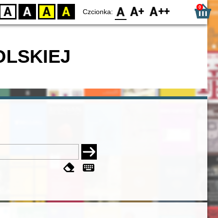
0
D
BW
YB
BY
F0
F1
F2
Czcionka:
OLSKIEJ