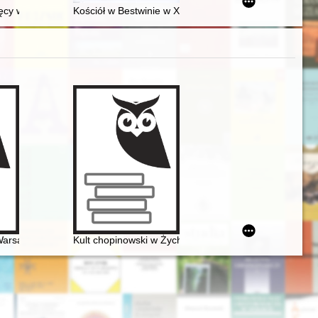
s in the country and abroad at the beginning of World War II
cy wojny : z pamiętnika nastolatki
Kościół w Bestwinie w XVI-XVII wieku : nowe ustalenia
 Warsaw
Kult chopinowski w Żychlinie