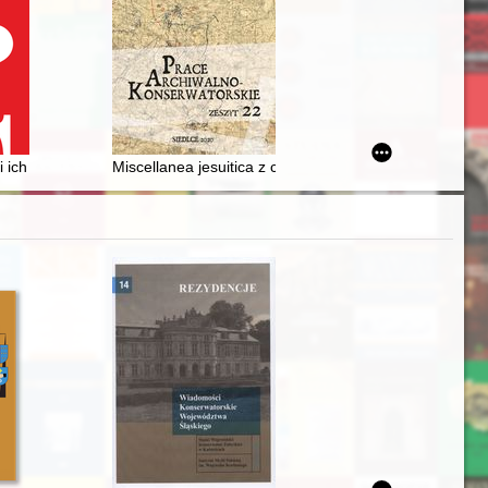
97-1979)
 i ich ekspozycja w Muzeum Wielkopolskim w latach 1919-1939
Miscellanea jesuitica z czasów nauki Marcina Poczob