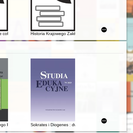
 Łowieckiego
 cofnie się czas... : pamięci Piotra Kuli 1995-2023
Historia Krajowego Zakładu Psychiatrycznego w Żara
ego Pacyfiku. T. 1,
Sokrates i Diogenes : dwie antyczne metody edukacji 