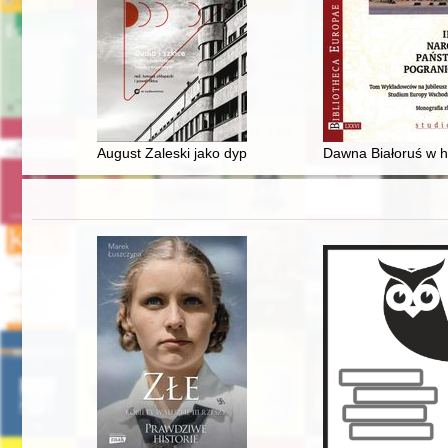
August Zaleski jako dyplomata w okresie Drugiej Rzecz
Dawna Białoruś w h