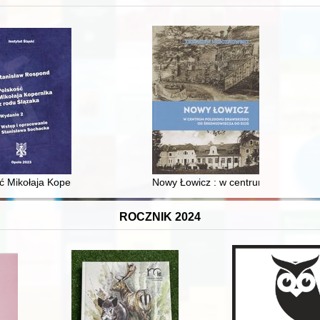
 i towarzyski lokalnego mieszczaństwa w 2. poł. XIX w
ć Mikołaja Kopernika z rodu Ślązaka
Nowy Łowicz : w centrum poligonu dr
ROCZNIK 2024