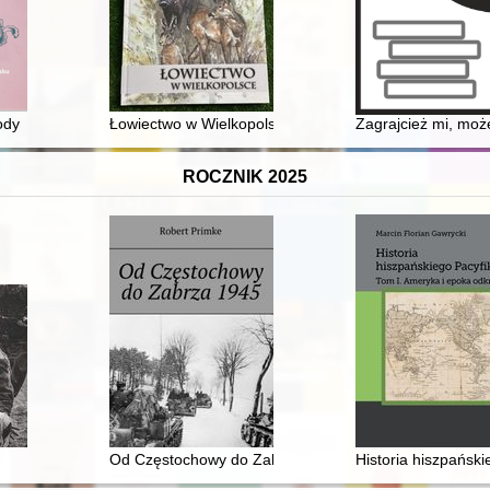
ody
Łowiectwo w Wielkopolsce : 100 lat Polskiego Związku
Zagrajcież mi, może
ROCZNIK 2025
wym szkolnictwie akademickim w latach 1920-1939
Od Częstochowy do Zabrza 1945
Historia hiszpański