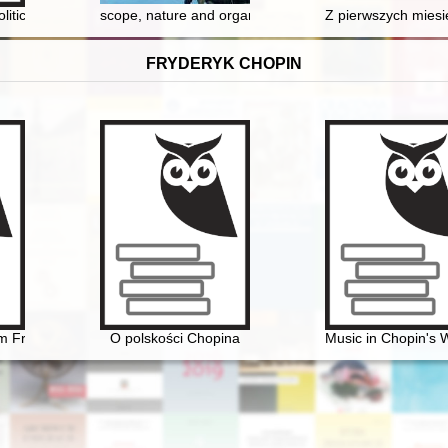
olitics of memory
scope, nature and organization of American aid to Pole
Z pierwszych miesię
FRYDERYK CHOPIN
yzm Fryderyka Chopina
O polskości Chopina
Music in Chopin's