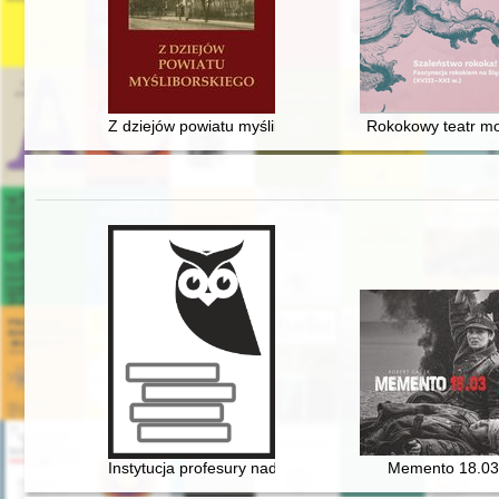
Z dziejów powiatu myśliborskiego
Rokokowy teatr m
Instytucja profesury nadzwyczajnej w polskim państwo
Memento 18.03