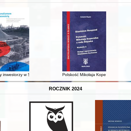
 średniowiecza do dziś
 inwestorzy w Sopocie : prestiż finansowy i towarzyski lokalnego mies
Polskość Mikołaja Kopernika z rodu 
ROCZNIK 2024