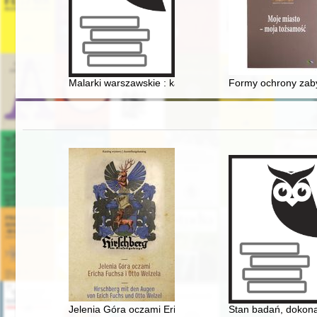
Malarki warszawskie : katalog zbiorów Państwowego Mu
Formy ochrony za
Jelenia Góra oczami Ericha Fuchsa i Otto Welzela = Hi
Stan badań, dokonan