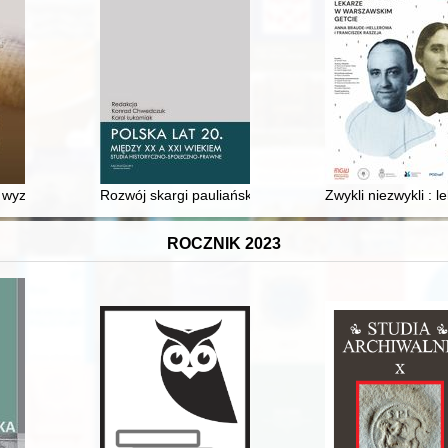
 matki Katarzyny z Kłobucka
wyzwania archeologii żydowskiej
Rozwój skargi pauliańskiej w prawie polskim : czy histo
Zwykli niezwykli :
ROCZNIK 2023