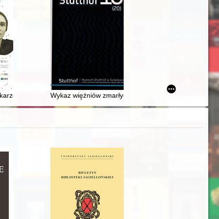
ria zatoczyła koło?
 lekarze w warszawskim getcie : Anna Braude-Hellerowa i Franciszek Ra
Wykaz więźniów zmarłych w obozie Stutthof w grudniu