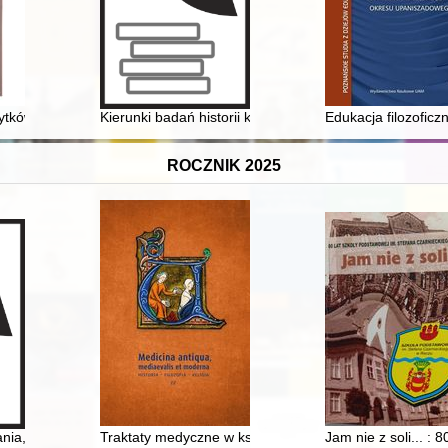
zeum Etnograficznego w Warszawie = Warsaw painters : the catalogue o
bytków w Zakopanem
Kierunki badań historii kobiet w Polsce : stan badań i
Edukacja filozofic
ROCZNIK 2025
rschberg durch die Augen von Erich Fuchs und Otto Welzel
ia, perspektywy: historia kobiet w II Rzeczpospolitej = State of resear
Traktaty medyczne w księgozbiorach mieszczańskich (w
Jam nie z soli... :