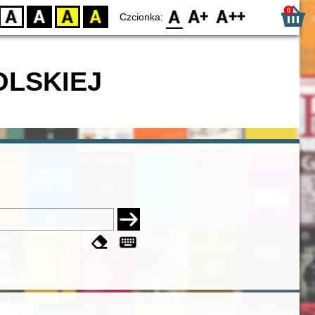
0
D
BW
YB
BY
F0
F1
F2
Czcionka:
OLSKIEJ