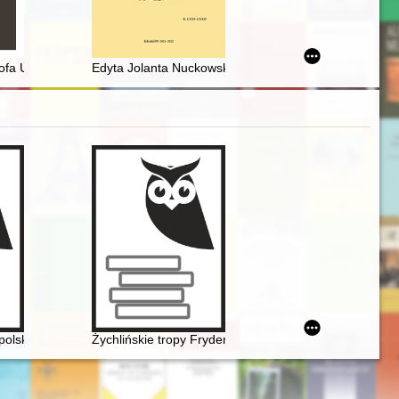
-2023
 (departament i gubernia radomska) na tle sytuacji na wsi w okresie
ofa Unruga na mieszczan lubelskich wniesiona do grodu lubelskiego : sp
Edyta Jolanta Nuckowska (1946-2022)
0)
olskich: Mickiewicz, Słowacki, Chopin, Krasiński, Norwid
Żychlińskie tropy Fryderyka [Chopina]