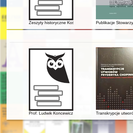
Zeszyty historyczne Kościoła katolickiego w Kluczborku.
Publikacje Stowarzy
Prof. Ludwik Koncewicz (1790-1857). Nauczyciel Fryd
Transkrypcje utwor