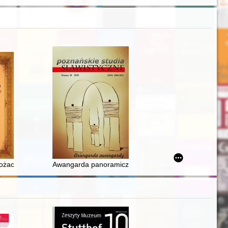
łtarzowej z koszalińskiej katedry
żach historii, politologii i kultury politycznej : profesorowi Marcelemu 
Awangarda panoramicznie