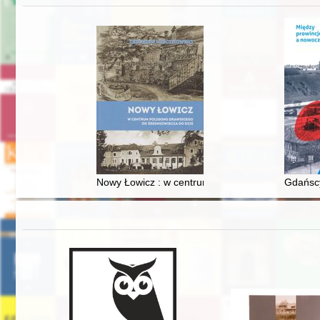
Nowy Łowicz : w centrum poligonu drawskiego od
Gdańscy