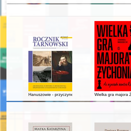
Hanuszowie - przyczynek do biografii rodzinnej : malar
Wielka gra majora 