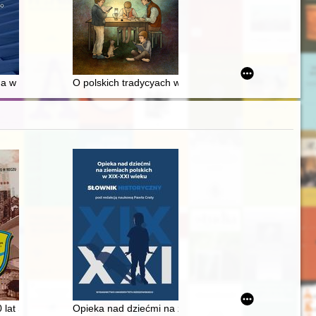
f the collection of the National Ethnographic Museum in Warsaw = Va
 perspektywy na przykładzie wybranych zagadnień = Directions of resear
zna w Indiach wczesnego okresu upaniszadowego
O polskich tradycyach w wychowaniu
ch, results, perspectives : history of women in the Second Polish Repub
 świetle inwentarzy pośmiertnych z XVI-XVIII wieku)
 80 lat Szkoły Podstawowej im. Stefana Czarnieckiego w Reczu
Opieka nad dziećmi na ziemiach polskich w XIX-XXI wie