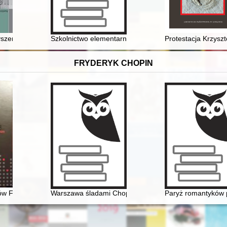
 Cz. 30,
szenia Miłośników Ziemi Krzeszowickiej i jego członków w latach 1978
Szkolnictwo elementarne w województwie sandomierskim
Protestacja Krzyszt
FRYDERYK CHOPIN
eryka Chopina
ów Fryderyka Chopina : katalog rękopisów, druków i nagrań (1830-202
Warszawa śladami Chopina. Spacerownik
Paryż romantyków p