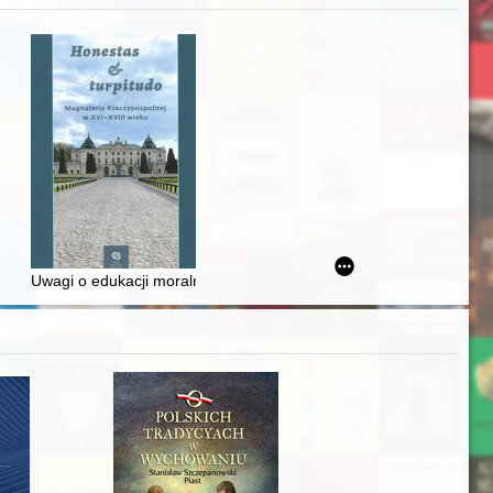
zczaństwa w 2. poł. XIX w
Ślązaka
Uwagi o edukacji moralnej synów szlacheckich w XVI-wiecznej Rze