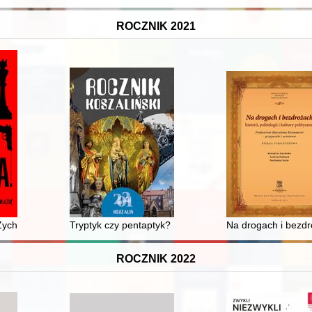
ROCZNIK 2021
z Feliks Hanusz (1811-1876) i losy jego rodziny
Żychonia : as wywiadu kontra Rzesza
Tryptyk czy pentaptyk? : dzieje i konserwacja nastawy o
Na drogach i bezdro
ROCZNIK 2022