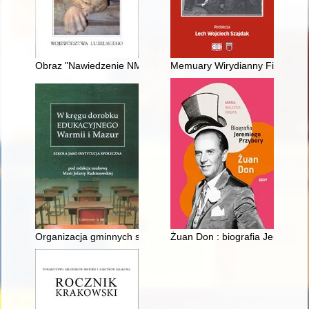
Obraz "Nawiedzenie NMP" z kościoła parafialnego pw. Wnieb
Memuary Wirydianny Fiszerowej
Organizacja gminnych szkół zbiorczych i szkół 10-letnich w la
Żuan Don : biografia Jeremiego