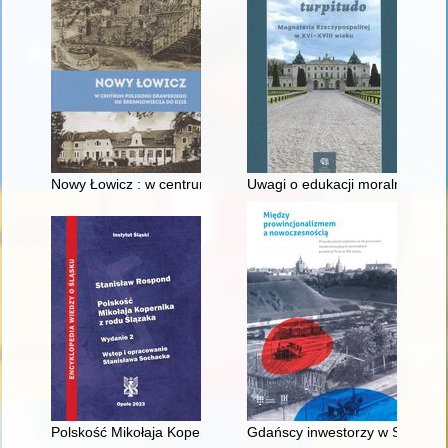
Nowy Łowicz : w centrum poligonu drawskiego od średniowiecz
Uwagi o edukacji moralnej synó
Polskość Mikołaja Kopernika z rodu Ślązaka
Gdańscy inwestorzy w Sopocie :