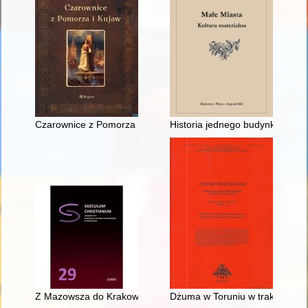
Czarownice z Pomorza i Kujaw
Historia jednego budynku : kam
Z Mazowsza do Krakowa : droga do kariery Macieja z Grójca (ok.
Dżuma w Toruniu w trakcie III w