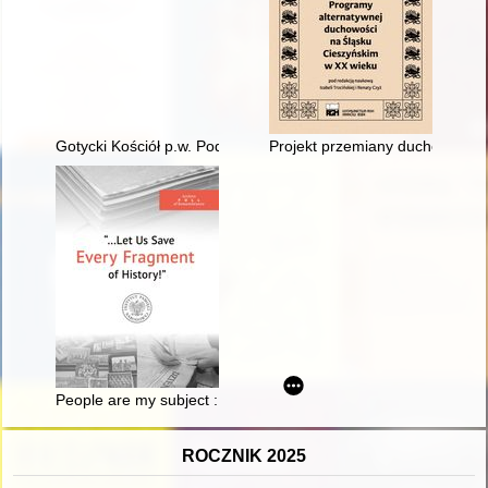
Gotycki Kościół p.w. Podwyższenia Krzyża Świętego w Przezm
Projekt przemiany duchowej w
People are my subject : Julien Bryan's collection in Warsaw
ROCZNIK 2025