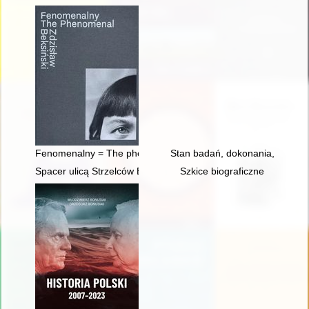
Fenomenalny = The phenomenal Zdzisław Beksiński
Stan badań, dokonania, perspekt
Spacer ulicą Strzelców Bytomskich w Opolu
Szkice biograficzne