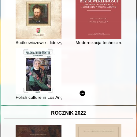
Budkiewiczowie - liderzy społeczności Górek Mironowych
Modernizacja techniczna rolni
Polish culture in Los Angeles : history of Helena Modjeska Art 
ROCZNIK 2022