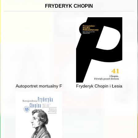
FRYDERYK CHOPIN
Autoportret mortualny Fryderyka Chopina. Próba analizy stylis
Fryderyk Chopin i Łesia Ukrain