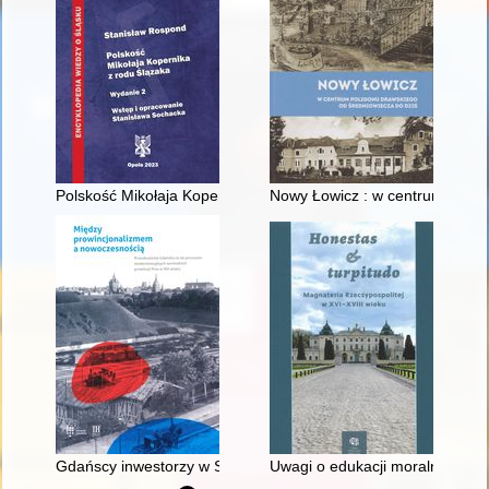
Polskość Mikołaja Kopernika z rodu Ślązaka
Nowy Łowicz : w centrum polig
Gdańscy inwestorzy w Sopocie : prestiż finansowy i towarzyski
Uwagi o edukacji moralnej synó