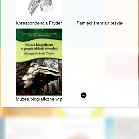
Korespondencja Fryderyka Chopina. T. 3 cz. 3,
Pamięci śremian przyjaciół Fry
Muzea biograficzne w procesie edukacji kulturalnej. Ekspozyc