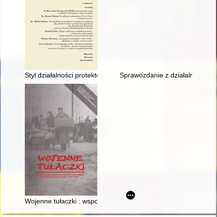
Styl działalności protektora wychodźstwa polskiego abp. Józefa 
Sprawozdanie z działalności Tow
Wojenne tułaczki : wspomnienia mieszkańców ziemi jarociński