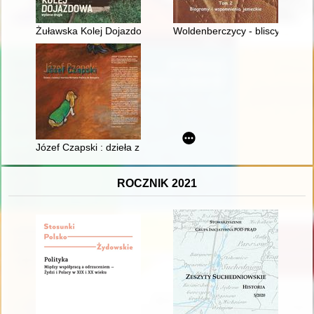
Żuławska Kolej Dojazdowa
Woldenberczycy - bliscy i znani
Józef Czapski : dzieła z kolekcji markiza Michaela Popiela de B
ROCZNIK 2021