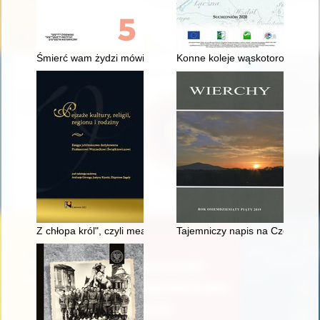
Śmierć wam żydzi mówimy..." : propaganda pogromowa w Króle
Konne koleje wąskotorowe na te
Z chłopa król", czyli meandry awansu kulturowego
Tajemniczy napis na Czole Tur