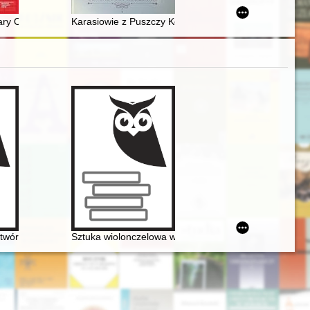
do sierpnia 1977 : definiowanie celów i metod = Human rights as a polic
XIX wieku z kopalni soli zachowane w Bochni
tary Office of the President of the Republic in Czechoslovakia on the sit
Karasiowie z Puszczy Kozienickiej : genealogia rodzin
twórczości Jarosława Iwaszkiewicza (w roku Chopina - 2010 - w dwusetl
Sztuka wiolonczelowa w polskiej i rosyjskiej kulturze 