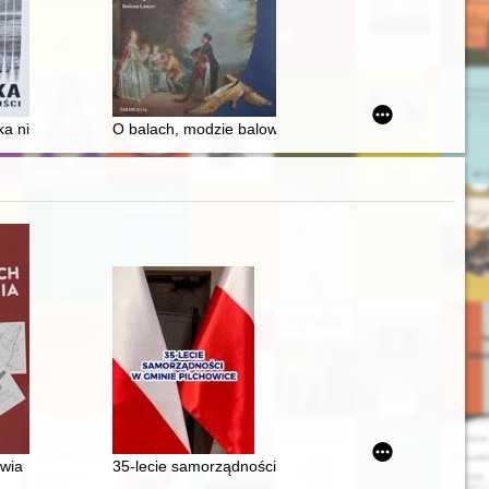
ah
ja w Kazimierzy Wielkiej jako przykład roli Tadeusza Stryjeńskiego w 
ka nieoczywistości : anegdoty, wspomnienia, obrazy
O balach, modzie balowej i etykiecie dworskiej
knowledge about the history of Polish women : selected examples
awia
35-lecie samorządności w gminie Pilchowice 1990-20