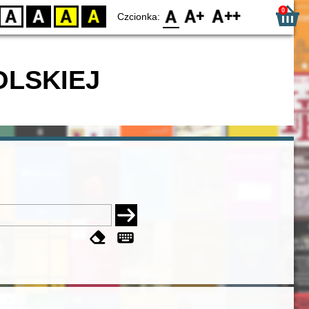
0
D
BW
YB
BY
F0
F1
F2
Czcionka:
OLSKIEJ