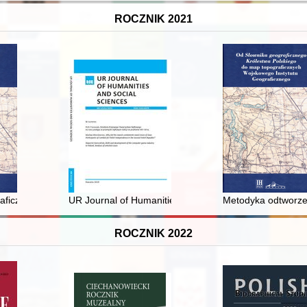
ROCZNIK 2021
) : badaczka dziejów Rumunii i związków polsko-francuskich XIX/XX w
aficznego Królestwa Polskiego" do map topograficznych Wojskowego I
UR Journal of Humanities and Social Sciences. 2019, n
Metodyka odtworzen
ROCZNIK 2022