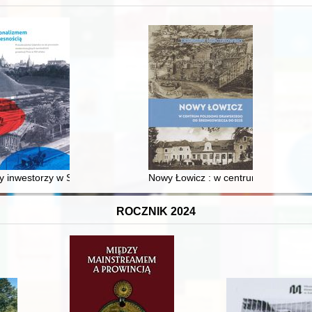
 inwestorzy w Sopocie : prestiż finansowy i towarzyski lokalnego mies
Nowy Łowicz : w centrum poligonu dr
ROCZNIK 2024