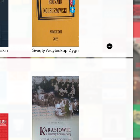
jść w kibucach Chulda i Ramat ha-Kowesz w 1943r
końca XIX w. do 1939 r.)
ki i jego idee w dwudziestoleciu międzywojennym
Święty Arcybiskup Zygmunt Szczęsny Feliński : świade