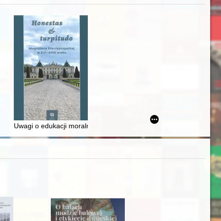
zczaństwa w 2. poł. XIX w
awskiego od średniowiecza do dziś
Uwagi o edukacji moralnej synów szlacheckich w XVI-wiecznej Rze