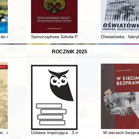
ia = Sefer yizkor li-kehilat Shedlits : li-shenat arbaʻ ʻesreh le-ḥurban
j do muzeum
Samorządowa Szkoła Podstawowa Nr 1 im. Hugona Kołłąta
Oświatówka : fabry
ROCZNIK 2025
kich kobiet : wybrane przykłady = Dissemination and popularization of 
 : dzieje parafii pw. św. Urszuli w Wilczynie
Ustawa inspirująca : 3 maj 1791 roku
W sieciach bezpr