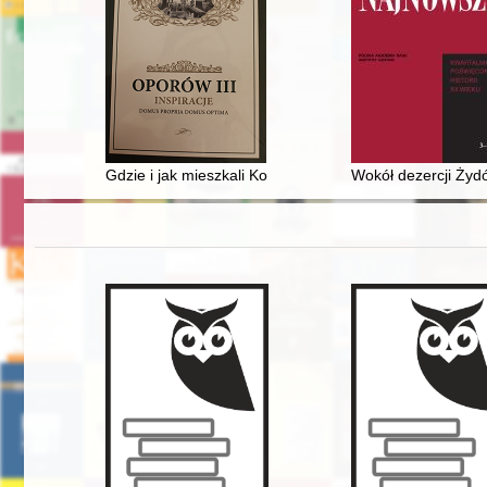
Gdzie i jak mieszkali Koniecpolscy w XV wieku
Wokół dezercji Żydó