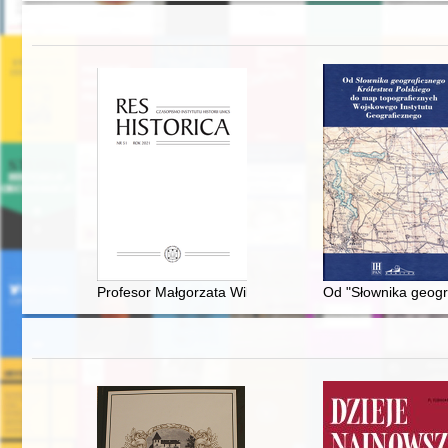
Profesor Małgorzata Willaume (17 I 1951 - 21 XII 2020
Od "Słownika geogr