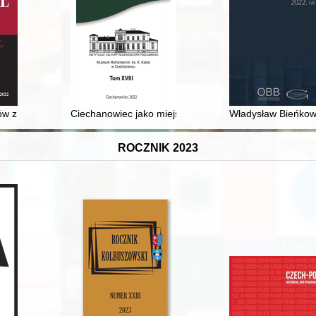
w z Armii Polskiej na Wschodzie i konfliktu w Palestynie : sprawa za
Ciechanowiec jako miejsce wypoczynku i rekreacji (od 
Władysław Bieńkows
ROCZNIK 2023