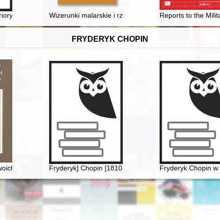
j istnienia (1899-1999)
iorytet polityki administracji Jimmy'ego Cartera w okresie od stycznia 
Wizerunki malarskie i rzeźbiarskie św. Kingi z XVIII i 
Reports to the Mili
FRYDERYK CHOPIN
opina w literaturze polskiej
woich uczniów
Fryderyk] Chopin [1810-1849]. Życie i droga twórcza
Fryderyk Chopin w 