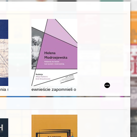
nstytutu Geograficznego
r 3
ia sieci osadniczej z obszaru II Rzeczypospolitej
ewnieście zapomnieli o tej wielkiej aktorce" : Aszper