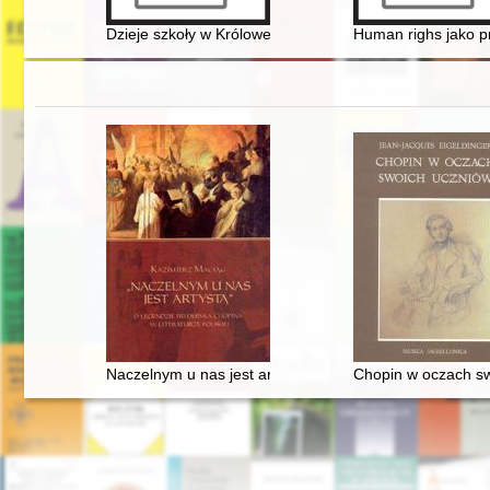
Dzieje szkoły w Królowej Polskiej w stuletniej historii je
Human righs jako pr
Naczelnym u nas jest artystą". O legendzie Fryderyka Ch
Chopin w oczach s