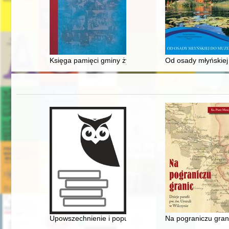
Księga pamięci gminy żydowskiej w Siedlcach : wspomnien
Od osady młyńskie
Upowszechnienie i popularyzacja wiedzy o historii pols
Na pograniczu granic