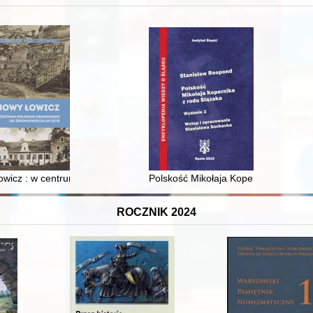
 i towarzyski lokalnego mieszczaństwa w 2. poł. XIX w
wicz : w centrum poligonu drawskiego od średniowiecza do dziś
Polskość Mikołaja Kopernika z rodu 
ROCZNIK 2024