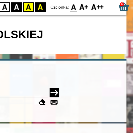
0
D
BW
YB
BY
F0
F1
F2
Czcionka:
OLSKIEJ