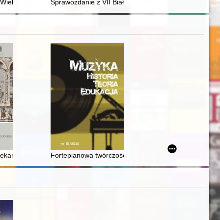
nd-Lithuania
Wielki : pierwszy król Polski
Sprawozdanie z VII Białostockiej Letniej Szkoły Histori
XX Powszechnego Zjazdu Historyków Polskich w Lublinie 18-20 września
otekarza w "cursus honorum" patrycjatu gdańskiego
Fortepianowa twórczość Stefana Kisielewskiego