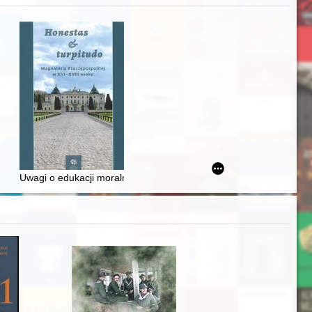
Ślązaka
Uwagi o edukacji moralnej synów szlacheckich w XVI-wiecznej Rze