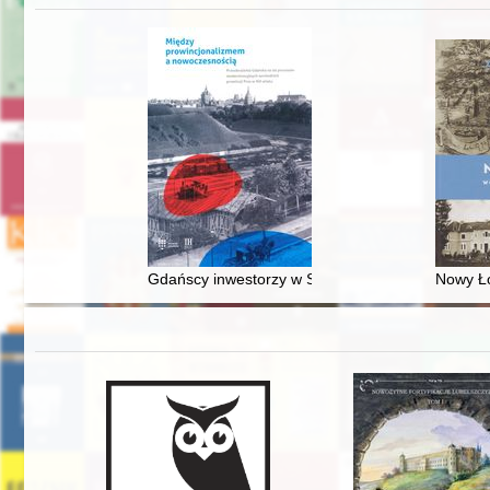
Gdańscy inwestorzy w Sopocie : prestiż finansowy
Nowy Ło