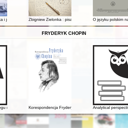
n-Litauen, 1697–1763
i jej port w Kępie Polskiej w okresie żeglugi parowej
Zbigniew Zielonka : pisarz mediewista
O języku polskim n
FRYDERYK CHOPIN
al Martyrdom
ęgu rodziny Fryderyka Chopina
Korespondencja Fryderyka Chopina. T. 3 cz. 1,
Analytical perspect