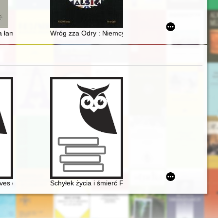
a łamach tygodnika "Przegląd Wileński" = About the Polish Language in
Wróg zza Odry : Niemcy na łamach czasopisma "Płomyk"
ives on the music of Chopin
Schyłek życia i śmierć Fryderyka Chopina [1810-1849]