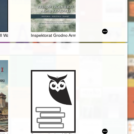
dniowiecza do końca XVIII wieku
 Wazy z mennicy bydgoskiej z lat 1596-1627 : klasyfikacja monet, metr
Inspektorat Grodno Armii Krajowej