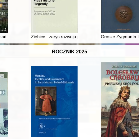
a w Owsiszczach
ad Wisłą
Ziębice : zarys rozwoju przestrzennego od czasów śre
Grosze Zygmunta III
ROCZNIK 2025