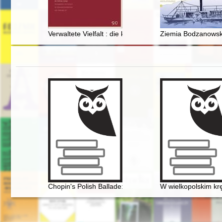
Verwaltete Vielfalt : die königlichen Tafelgüter in Pole
Ziemia Bodzanowska 
Chopin's Polish Ballade: Op. 38 as Narrative of Nation
W wielkopolskim kr