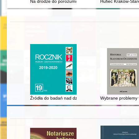
Na drodze do porozumienia : relacje polsko-ukraińskie 
Hufiec Kraków-Star
Źródła do badań nad dziejami szpitalnictwa i opieki spo
Wybrane problemy 