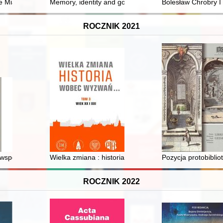
w XX i XXI wieku
e Miasto w latach 1957-1972
Memory, identity and governance in early modern Pola
Bolesław Chrobry I 
ROCZNIK 2021
łecznej w Starej i Nowej Częstochowie (XVI-XIX wiek). Cz. 2,
współczesnego dyskursu kresoznawczego w Polsce : rekonesans
Wielka zmiana : historia wobec wyzwań... : pamiętnik 
Pozycja protobibli
ROCZNIK 2022