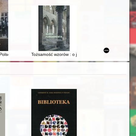
Polsce i Polakach
Tożsamość wzorów : o jednorodności stylowej architekt