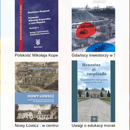
Polskość Mikołaja Kopernika z rodu Ślązaka
Gdańscy inwestorzy w Sopocie :
Nowy Łowicz : w centrum poligonu drawskiego od średniowiecz
Uwagi o edukacji moralnej synó