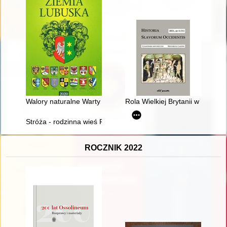
Walory naturalne Warty i krajobrazu z jej korytem w tle
Rola Wielkiej Brytanii w usta
Stróża - rodzinna wieś Profesora Józefa Smagi
ROCZNIK 2022