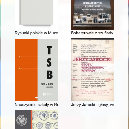
Rysunki polskie w Muzeum Lubomirskich we Lwowie
Bohaterowie z szuflady : krynic
Nauczyciele szkoły w Rogowie (pow. rypiński) - ofiary zbrodni
Jerzy Jarocki : głosy, wspomni