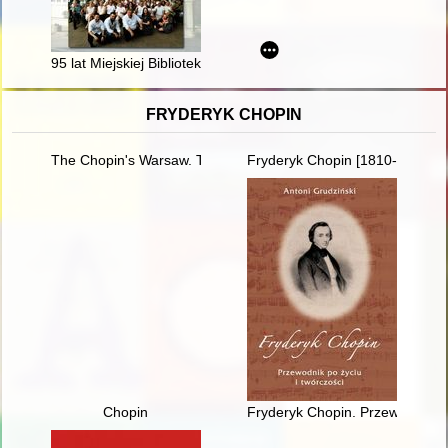
95 lat Miejskiej Biblioteki Publicznej w Ostrowi Mazowieckiej 
FRYDERYK CHOPIN
The Chopin's Warsaw. The Chopin's addresses in Warsaw esta
Fryderyk Chopin [1810-1949] w
Chopin
Fryderyk Chopin. Przewodnik po