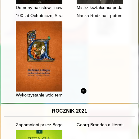
Demony nazistów : nawiedzone miejsca i okultyzm III Rzeszy
Mistrz kształcenia pedagogiczn
100 lat Ochotniczej Straży Pożarnej w Kożuchowie (1925-2025
Nasza Rodzina : potomkowie M
Wykorzystanie wód termalnych do celów leczniczych w spiski
ROCZNIK 2021
Zapomniani przez Boga i świat - recenzja]
Georg Brandes a literatura duń