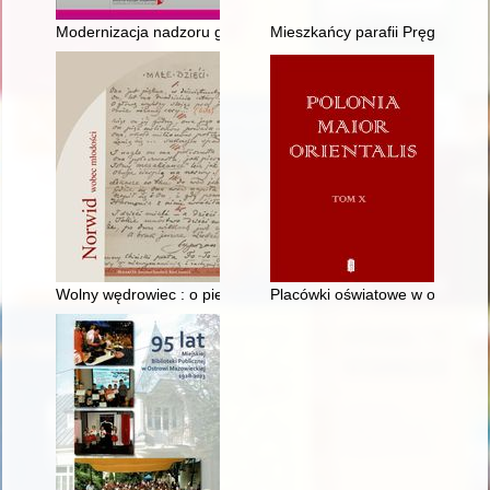
Modernizacja nadzoru granicznocelnego w Królestwie Polskim na
Mieszkańcy parafii Pręgowo w dru
Wolny wędrowiec : o pieszych wycieczkach członków cyganerii
Placówki oświatowe w obozie in