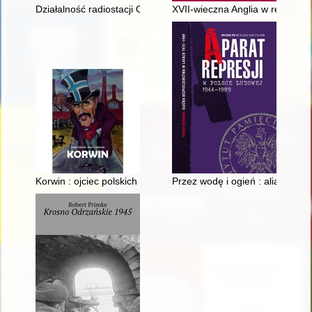
Działalność radiostacji Okręgu Białystok Armii Krajowej : uwag
XVII-wieczna Anglia w relacji 
Korwin : ojciec polskich wolnościowców
Przez wodę i ogień : alians An