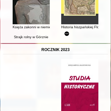
Księża zakonni w niemieckim obozie koncentracyjnym Dachau
Historia hiszpańskiej Florydy i L
Strajk rolny w Górznie
ROCZNIK 2023