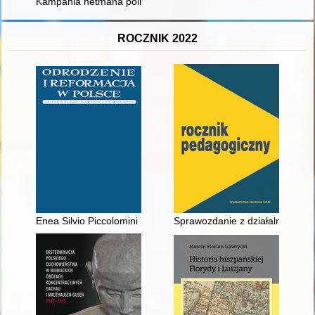
Kampania hetmana polnego litewskiego Wincentego Gosiewski
ROCZNIK 2022
Enea Silvio Piccolomini broni poezji - recenzja]
Sprawozdanie z działalności K