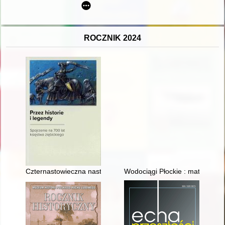
ROCZNIK 2024
Czternastowieczna nastawa ołtarzowa z kościoła w Ziębicach
Wodociągi Płockie : materiały ź