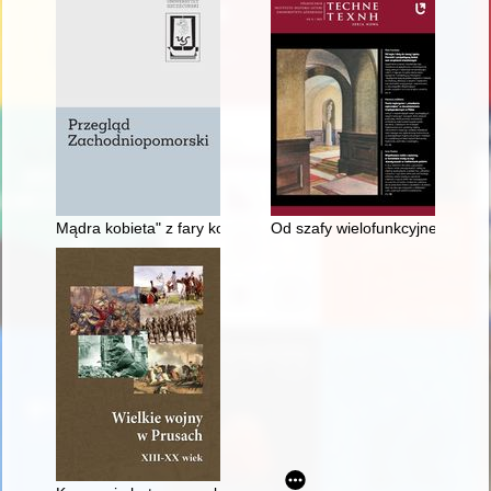
Mądra kobieta" z fary kołobrzeskiej : od malarskiej kompozycj
Od szafy wielofunkcyjnej do Ce