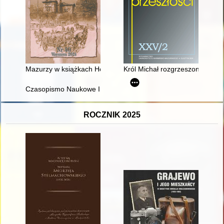
Mazurzy w książkach Henryka Syski = The Masurians in the H
Król Michał rozgrzeszony? : wo
Czasopismo Naukowe Instytutu Studiów Kobiecych. 2024, [nr] 
ROCZNIK 2025