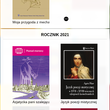
Moja przygoda z mechaniką : z Podlasia do Instytutu Polskiej
ROCZNIK 2021
Azjatycka pani szalejąca w Poznaniu" : epidemie w życiu XIX-
Język poezji mistycznej w XVII-