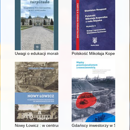
Uwagi o edukacji moralnej synów szlacheckich w XVI-wiecznej 
Polskość Mikołaja Kopernika z 
Nowy Łowicz : w centrum poligonu drawskiego od średniowiecz
Gdańscy inwestorzy w Sopocie :