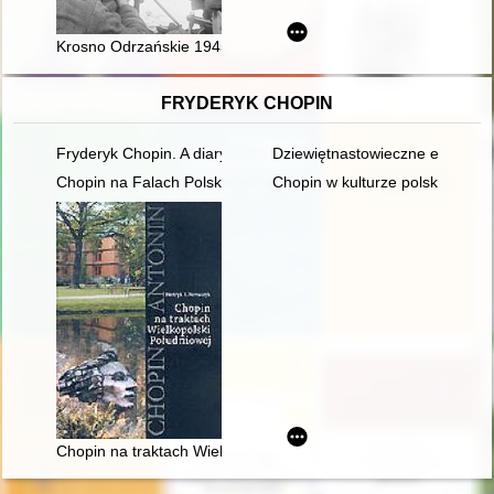
Krosno Odrzańskie 1945
FRYDERYK CHOPIN
Fryderyk Chopin. A diary in images. Original idea and text b
Dziewiętnastowieczne edycje dzi
Chopin na Falach Polskiego Radia
Chopin w kulturze polskiej
Chopin na traktach Wielkopolski południowej