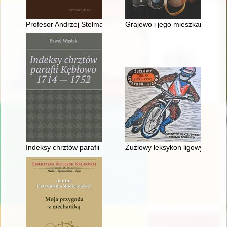
Profesor Andrzej Stelmachowski : (biografia naukowa, działaln
Grajewo i jego mieszkańcy w o
Indeksy chrztów parafii Kębłowo 1714-1752
Żużlowy leksykon ligowy. T. 15,