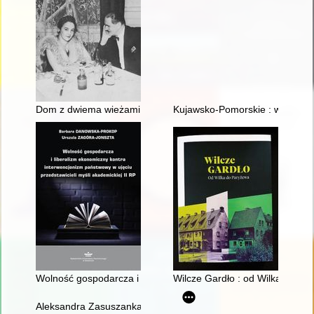
Dom z dwiema wieżami
Kujawsko-Pomorskie : wspólnie d
Wolność gospodarcza i liberalizm ekonomiczny kontra interwen
Wilcze Gardło : od Wilka do Pa
Aleksandra Zasuszanka-Dobrowolska (1906-1989) : życie i dzia