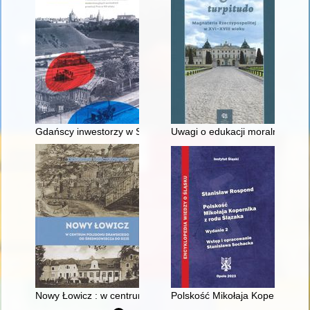
Gdańscy inwestorzy w Sopocie : prestiż finansowy i towarzyski
Uwagi o edukacji moralnej synó
Nowy Łowicz : w centrum poligonu drawskiego od średniowiecz
Polskość Mikołaja Kopernika z 