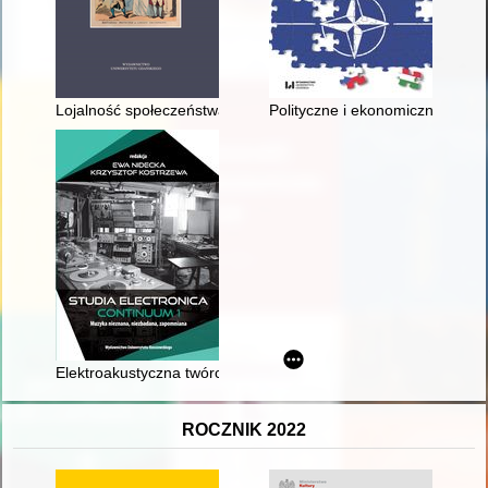
Lojalność społeczeństwa polskiego a konsolidacja władzy pań
Polityczne i ekonomiczne aspek
Elektroakustyczna twórczość Zbigniewa Wiszniewskiego w świ
ROCZNIK 2022