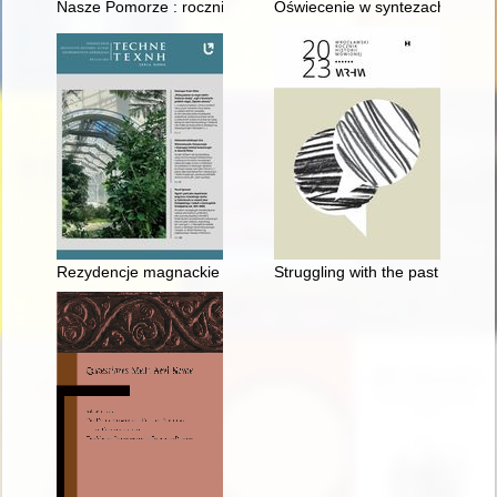
Nasze Pomorze : rocznik Muzeum Zachodniokaszubskiego w B
Oświecenie w syntezach dziejów
Rezydencje magnackie i szlacheckie w stolicy Wielkiego Księs
Struggling with the past and th