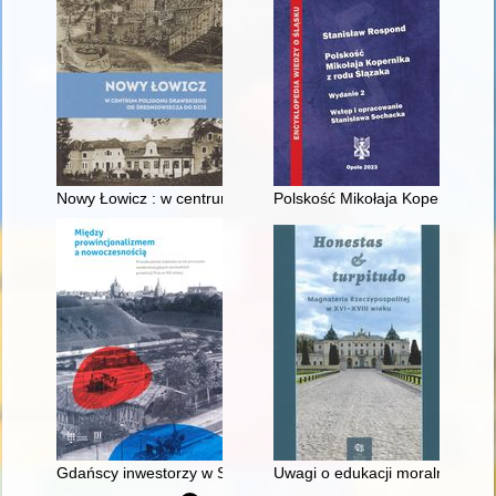
Nowy Łowicz : w centrum poligonu drawskiego od średniowiecz
Polskość Mikołaja Kopernika z 
Gdańscy inwestorzy w Sopocie : prestiż finansowy i towarzyski
Uwagi o edukacji moralnej synó