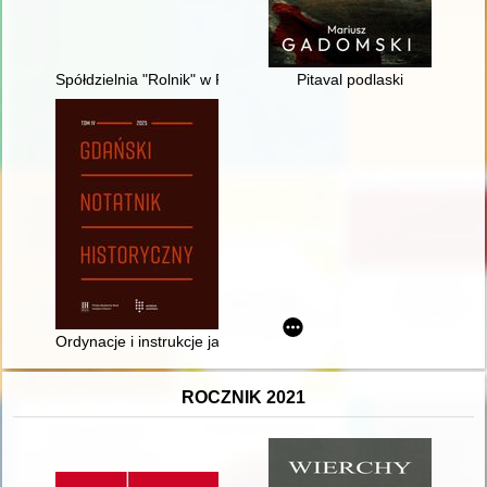
Spółdzielnia "Rolnik" w Pobiedziskach od 1945 r. : zarys histo
Pitaval podlaski
Ordynacje i instrukcje jako źródło do dziejów prawa szpitalneg
ROCZNIK 2021