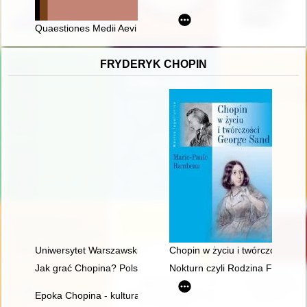
Quaestiones Medii Aevi Novae. Vol. 28 (2023)
FRYDERYK CHOPIN
Uniwersytet Warszawski i młody Chopin
Chopin w życiu i twórczości Ge
Jak grać Chopina? Polska krytyka muzyczna o wykonawstwie 
Nokturn czyli Rodzina Fryderyk
Epoka Chopina - kultura romantyczna we Francji i w Polsce