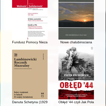
Fundusz Pomocy Niezależnej Literaturze i Nauce Polskiej - reak
Nowe chalubinsciana
Danuta Schetyna (1929-2021)
Obłęd '44 czyli Jak Polacy zrob