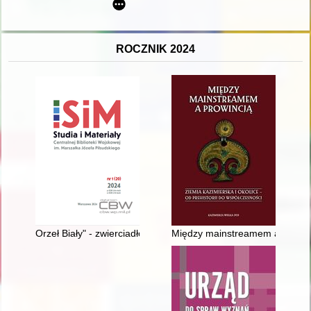
ROCZNIK 2024
Orzeł Biały" - zwierciadło Polaków i polskiego żołnierza = "Whit
Między mainstreamem a prowincją