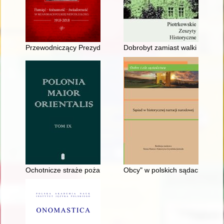
Przewodniczący Prezydium Wojewódzkiej Rady Narodowej w Zi
Dobrobyt zamiast walki klas : Wi
Ochotnicze straże pożarne powiatu konińskiego w latach 1921-
Obcy" w polskich sądach w okre