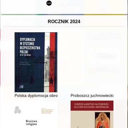
ROCZNIK 2024
Polska dyplomocja obronna w strukturach politycznych Układ
Proboszcz juchnowiecki ksiądz