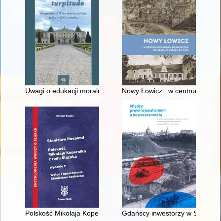
Uwagi o edukacji moralnej synów szlacheckich w XVI-wiecznej 
Nowy Łowicz : w centrum polig
Polskość Mikołaja Kopernika z rodu Ślązaka
Gdańscy inwestorzy w Sopocie :