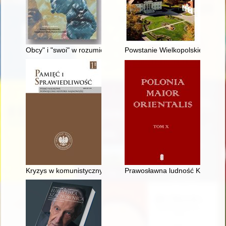
Obcy" i "swoi" w rozumieniu Dowa Bera z Bolechowa (1723-18
Powstanie Wielkopolskie 1918-1
Kryzys w komunistycznych Chinach w 1989 roku i jego wpływ n
Prawosławna ludność Konina i 