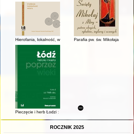
Hierofania, lokalność, wspólnota : dziedzictwo religijne i kont
Parafia pw. św. Mikołaja w Niez
Pieczęcie i herb Łodzi : Część 4 : Lata 1945-2023
ROCZNIK 2025