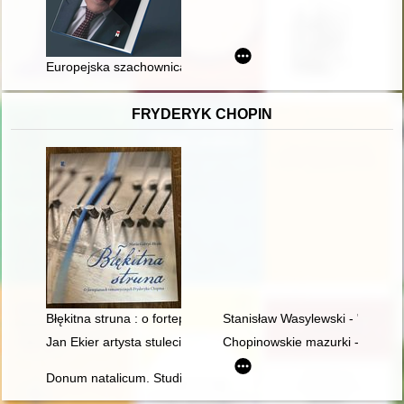
Europejska szachownica : marzenie o chrześcijańskiej demokra
FRYDERYK CHOPIN
Błękitna struna : o fortepianach romantycznych Fryderyka Cho
Stanisław Wasylewski - "opolan
Jan Ekier artysta stulecia - w darze Chopinowi. Księga dedykow
Chopinowskie mazurki - czyli fo
Donum natalicum. Studia Thaddaeo Przybylski octogenario de