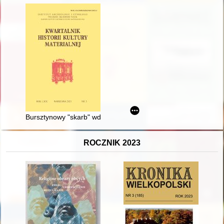
Bursztynowy "skarb" wdowy Christiny Dentler : przyczynek do his
ROCZNIK 2023