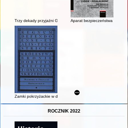
Trzy dekady przyjaźni Gminy Celestynów i gminy Clapiers
Aparat bezpieczeństwa na Pomo
Zamki pokrzyżackie w dobie Prus Królewskich : przekształceni
ROCZNIK 2022