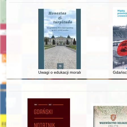
Uwagi o edukacji moralnej synów szlacheckich w 
Gdańscy