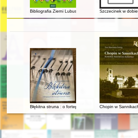
Bibliografia Ziemi Lubuskiej za rok 2022 : (wybór wraz 
Szczecinek w dobie 
Błękitna struna : o fortepianach romantycznych Fryder
Chopin w Sannikach