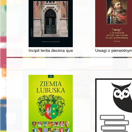
Incipit tertia decima que est de artificio zuchari - ro
Uwagi o pierwotnym 