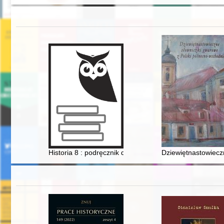
Historia 8 : podręcznik dla klasy ósmej szkoły podstaw
Dziewiętnastowiecz