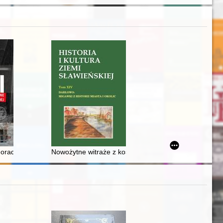
li doradcy - kazali bić, bili koledzy i ja też byłem nie inny" : Komis
Nowożytne witraże z kościoła pw. Matki Bożej Częstoc