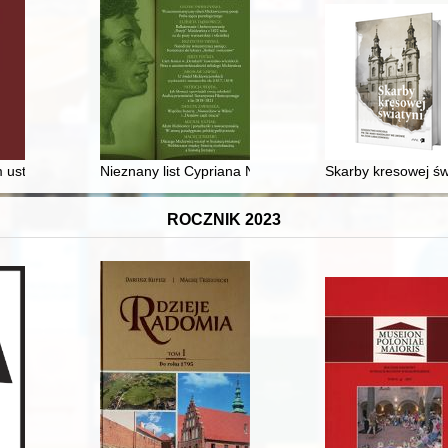
zdział o sztuce cukierniczej w Lumen apothecariorum Quirica de Augustis
ustroju społecznym Polski piastowskiej
Nieznany list Cypriana Norwida do Charles’a Blanca (
Skarby kresowej św
ROCZNIK 2023