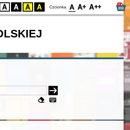
0
D
BW
YB
BY
F0
F1
F2
Czcionka:
OLSKIEJ