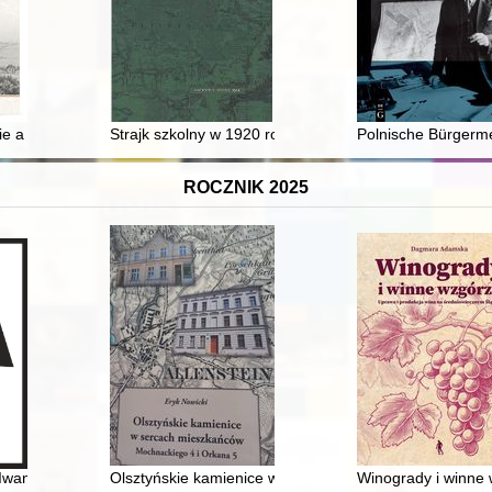
rodowisku naukowym Prus XVII i XVIII wieku
e a kwaterunki i przychody wojskowe po kampanii chocimskiej 1673 ro
Strajk szkolny w 1920 roku w powiecie pszczyńskim
Polnische Bürgerme
ROCZNIK 2025
waliach : przasnyskie ziemskie wieczyste. T. 7
Iwan Mazepa i Motria Koczubej w świetle świadectw historyczych = Belat
Olsztyńskie kamienice w sercach mieszkańców : Mochn
Winogrady i winne 