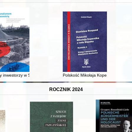
XVI-wiecznej Rzeczypospolitej
 inwestorzy w Sopocie : prestiż finansowy i towarzyski lokalnego mies
Polskość Mikołaja Kopernika z rodu 
ROCZNIK 2024