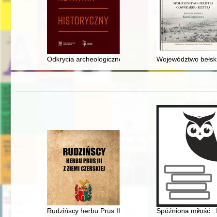
Odkrycia archeologiczne w Gdańsku i ich recepcja w ś
Województwo bełski
Rudzińscy herbu Prus III z ziemi ciechanowskiej w archi
Spóźniona miłość : 