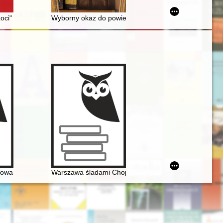
mieście
ci" : muzealnictwo integrujące = "Genius Loci Academy" : integrative
Wyborny okaz do powieści : o Pawle Edmundzie Strze
kspozycje Fryderyka Chopina
Towarzystwo Politechniczne Polskie w Paryżu. Nieznana korespondencj
Warszawa śladami Chopina. Spacerownik