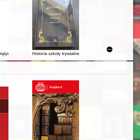
a z 1492 roku i jego rola w badaniach nad genezą cukiernictwa
1813–1882)
iątyni : dziedzictwo kościoła pw. św. Marii Magdaleny we Lwowie na zi
Historia szkoły trywialnej w Izdebniku