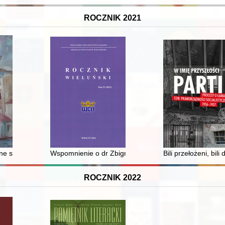
ROCZNIK 2021
owej
ne słowniczki gwarowe z Polski północno-wschodniej. Cz. 2
Wspomnienie o dr Zbigniewie Szczerbiku
Bili przełożeni, bi
ROCZNIK 2022