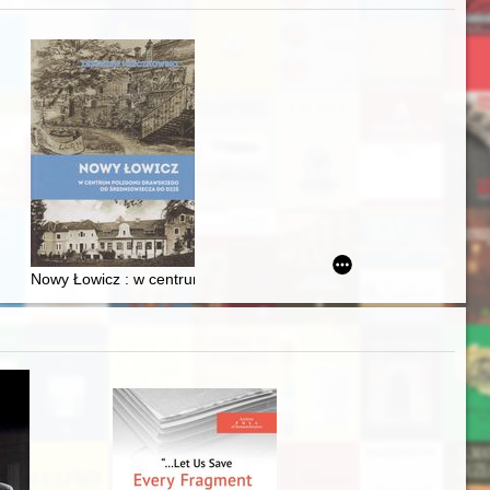
zczaństwa w 2. poł. XIX w
Ślązaka
Nowy Łowicz : w centrum poligonu drawskiego od średniowiecza d