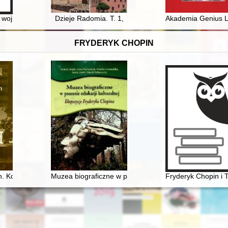
z uzupełnieniami za rok 2021)
wojny trzydziestoletniej : kwaterunki wojsk cesarskich i szwedzkich w 
Dzieje Radomia. T. 1,
Akademia Genius Lo
FRYDERYK CHOPIN
yka Chopina
. Konteksty historyczno-kulturowe
Muzea biograficzne w procesie edukacji kulturalnej. E
Fryderyk Chopin i 