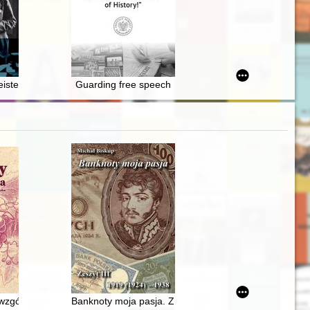
ku
ister und der Holocaust : Besatzung, Verwaltung und Kollaboration
Guarding free speech
ed love : Ivan Mazepa and Motria Kochubey in the light of historical e
ackiego 4 i Orkana 5
wzgórza : uprawa i produkcja wina na średniowiecznym Śląsku
Banknoty moja pasja. Z. 3,