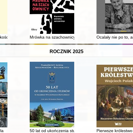
 kościołów
Mrówka na szachownicy : wspomnienia powstańca wa
Ocalały nie po to,
ROCZNIK 2025
morządu terytorialnego Gminy Świlcza : 1990-2025
la
50 lat od ukończenia studiów w Akademii Wychowania 
Pierwsze królestw