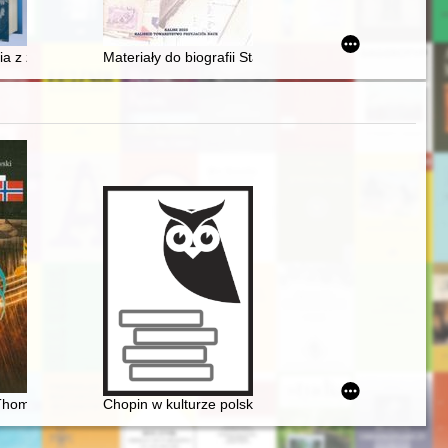
etu Wrocławskiego
ży pensjonatowo-hotelowej w międzywojennej Polsce
łości
ia z ziem polskich inkorporowanych do III Rzeszy podczas II wojny świ
Materiały do biografii Stanisława Pomian-Srzednicki
Thomas Dyke Acland Tellefsen. Polsko-norweskie więzi muzyczne odkr
Chopin w kulturze polskiej