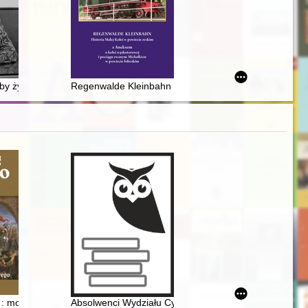
rszawskiego
 aby żyć, ale po to, aby dać świadectwo : Wanda Półtawska 1921-2023
Regenwalde Kleinbahn : historia małej kolei w powiec
Fizycznego : pamiątkowy album absolwentów - rocznik 1975
o : mocarstwo Bolesława Chrobrego
Absolwenci Wydziału Cybernetyki Wojskowej Akademii