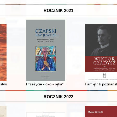
ROCZNIK 2021
Książęcych
twa z początków XVI wieku : przyczynek do świeckiej praktyki zawie
Przeżycie - oko - ręka" : o warsztacie twórczym Józef
Pamiętnik poznańsk
ROCZNIK 2022