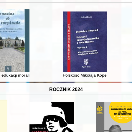
 i towarzyski lokalnego mieszczaństwa w 2. poł. XIX w
 edukacji moralnej synów szlacheckich w XVI-wiecznej Rzeczypospolite
Polskość Mikołaja Kopernika z rodu 
ROCZNIK 2024