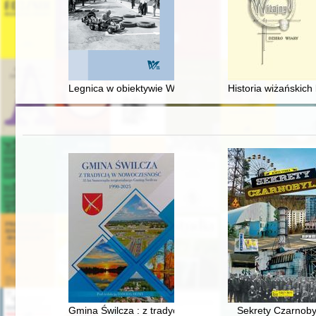
Legnica w obiektywie Wojskowej Agencji Fotograficznej
Historia wiżańskich
Gmina Świlcza : z tradycją w nowoczesność : 35 lat sa
Sekrety Czarnoby