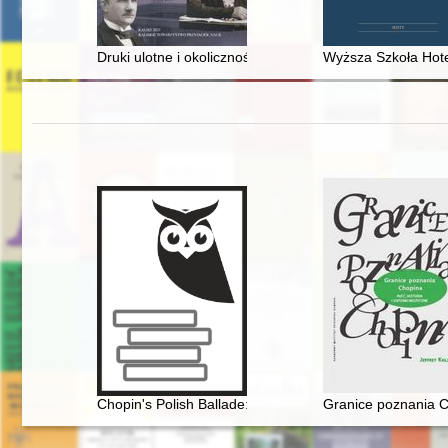
Druki ulotne i okolicznościowe jako źródła do badań bio
Wyższa Szkoła Hote
Chopin's Polish Ballade: Op. 38 as Narrative of Nation
Granice poznania Ch