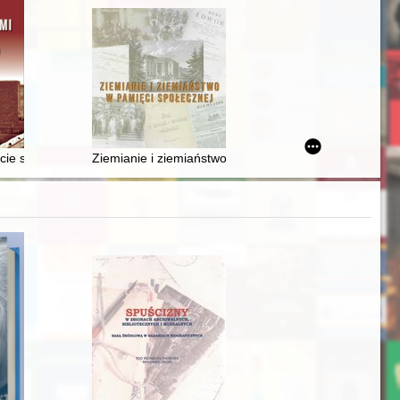
rdinal Stefan Wyszyński Museum in Prudnik : the past and the present
9 roku we wschodnich województwach II RP, Częstochowa 8 lutego 20
ście spod ziemi : architektura, modernizacja, niepamięć
Ziemianie i ziemiaństwo w pamięci społecznej : publik