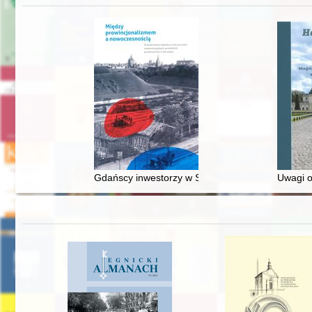
Gdańscy inwestorzy w Sopocie : prestiż finansowy
Uwagi o