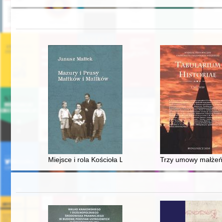
Miejsce i rola Kościoła Luterańskiego w dziejach Prus 
Trzy umowy małżeńs