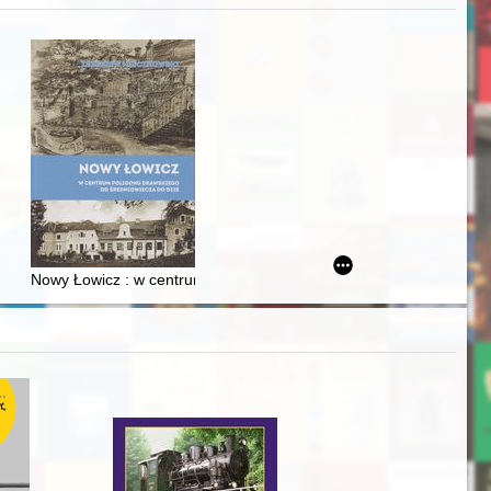
j
Ślązaka
Nowy Łowicz : w centrum poligonu drawskiego od średniowiecza d