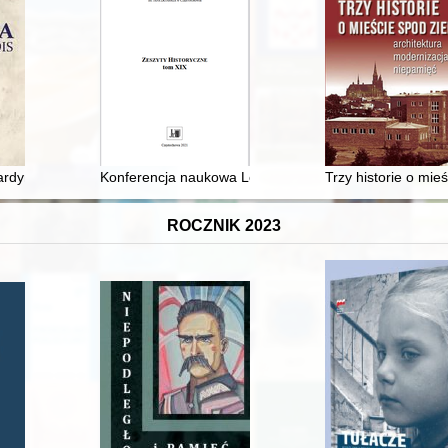
Ustawodawczych "Solidarności"
ynała Wyszyńskiego w Prudniku-Lesie : historia i teraźniejszość = Ca
Konferencja naukowa Los Polaków po 17 września 193
Trzy historie o mie
ROCZNIK 2023