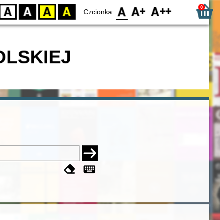
0
D
BW
YB
BY
F0
F1
F2
Czcionka:
OLSKIEJ