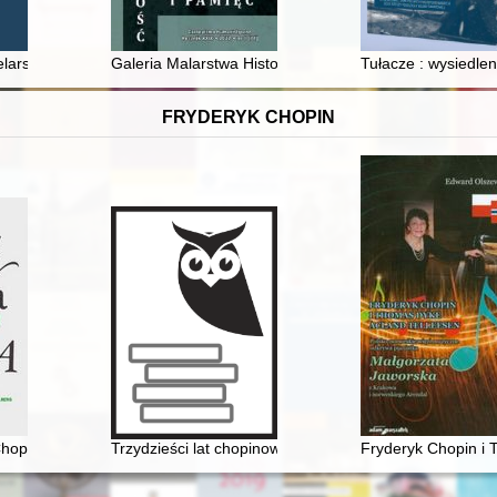
graficznych na przykładzie zbioru kolekcji śląskiej Biblioteki Uniwersyt
larska w Krakowie i jej udział w zakresie szkolenia pracowników bran
Galeria Malarstwa Historycznego w Muzeum Niepodleg
Tułacze : wysiedlen
FRYDERYK CHOPIN
al Martyrdom
opina. Płeć, historia i gatunek muzyczny
Trzydzieści lat chopinowskich festiwali w Antoninie
Fryderyk Chopin i 