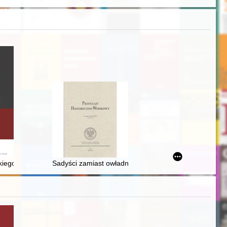
rania małżeństw w kręgu szlacheckim na przełomie średniowiecza i wc
a Czapskiego
iego drogerzysty i druha "Sokoła" z XIX i XX wieku
Sadyści zamiast owładniętych ideologią? : odpowiedź 