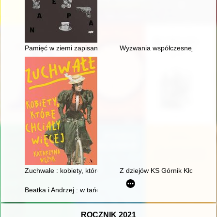
Pamięć w ziemi zapisana : archeologia Westerplatte : katalog
Wyzwania współczesnej biografi
Zuchwałe : kobiety, które chciały więcej
Z dziejów KS Górnik Kłodawa
Beatka i Andrzej : w tańcu razem
ROCZNIK 2021