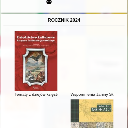
ROCZNIK 2024
Tematy z dziejów księstwa świdnicko-jaworskiego w dekoracji p
Wspomnienia Janiny Skowrońs