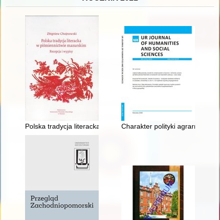
Polska tradycja literacka w piśmiennictwie mazurskim : recepcj
Charakter polityki agrarnej rz