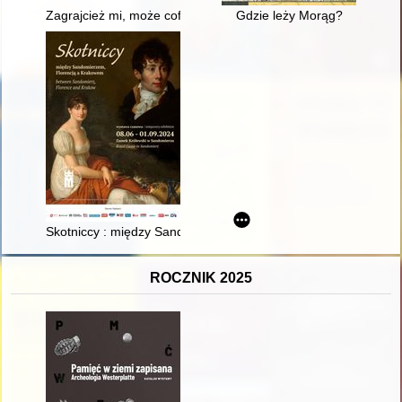
Zagrajcież mi, może cofnie się czas... : pamięci Piotra Kuli 19
Gdzie leży Morąg?
Skotniccy : między Sandomierzem, Florencją a Krakowem
ROCZNIK 2025