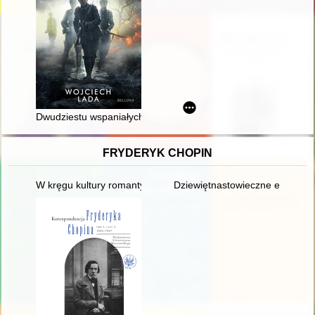
Dwudziestu wspaniałych : bohaterowie wojny o niepodległość
FRYDERYK CHOPIN
W kręgu kultury romantycznej. W 200-lecie urodzin Fryderyka 
Dziewiętnastowieczne edycje dzi