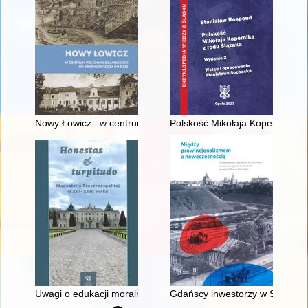
Nowy Łowicz : w centrum poligonu drawskiego od średniowiecz
Polskość Mikołaja Kopernika z 
Uwagi o edukacji moralnej synów szlacheckich w XVI-wiecznej 
Gdańscy inwestorzy w Sopocie :