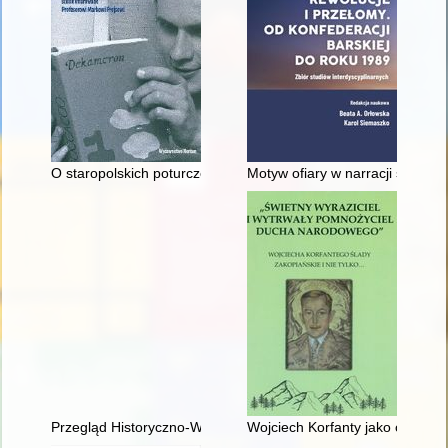
O staropolskich poturczeńcach : dygresja
Motyw ofiary w narracji społecz
Przegląd Historyczno-Wojskowy. R. 23, nr 2 (2022)
Wojciech Korfanty jako orędow