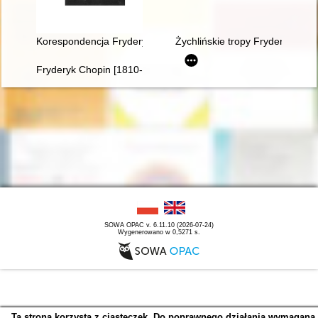
Korespondencja Fryderyka Chopina. T. 3 cz. 2,
Żychlińskie tropy Fryderyka [Ch
Fryderyk Chopin [1810-1849]
SOWA OPAC v. 6.11.10 (2026-07-24)
Wygenerowano w 0,5271 s.
Ta strona korzysta z ciasteczek. Do poprawnego działania wymagana