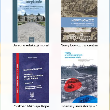
Uwagi o edukacji moralnej synów szlacheckich w XVI-wiecznej 
Nowy Łowicz : w centrum polig
Polskość Mikołaja Kopernika z rodu Ślązaka
Gdańscy inwestorzy w Sopocie :