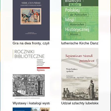
Gra na dwa fronty, czyli Rozważania o lojalności : Tomasz Łu
lutherische Kirche Danzigs ang
Wystawy i katalogi wystaw muzealnych jako źródła informacj
Udział szlachty lubelskiej w o