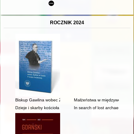
ROCZNIK 2024
Biskup Gawlina wobec Żydów w czasie II wojny światowej
Małżeństwa w międzywojennej rod
Dzieje i skarby kościoła św. Jakuba w Toruniu - recenzja]
In search of lost archaeologic