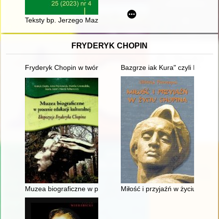
Teksty bp. Jerzego Mazura opublikowane w "Martyrii" w latac
FRYDERYK CHOPIN
Fryderyk Chopin w twórczości Jarosława Iwaszkiewicza (w roku
Bazgrze iak Kura" czyli Fryder
Muzea biograficzne w procesie edukacji kulturalnej. Ekspozyc
Miłość i przyjaźń w życiu Chopi