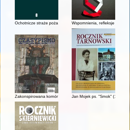
Ochotnicze straże pożarne powiatu konińskiego w latach 1921-
Wspomnienia, refleksje i oceny
Zakonspirowana komórka wywiadu MSW w Katowicach
Jan Mojek ps. "Smok" (1912-19