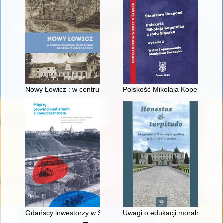
Nowy Łowicz : w centrum poligonu drawskiego od średniowiecz
Polskość Mikołaja Kopernika z 
Gdańscy inwestorzy w Sopocie : prestiż finansowy i towarzyski
Uwagi o edukacji moralnej synó