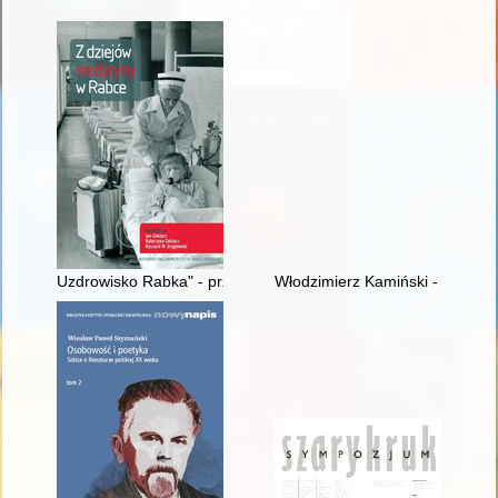
Uzdrowisko Rabka" - przedsiębiorstwo państwowe i spółka akc
Włodzimierz Kamiński - twórca 