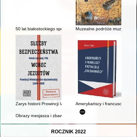
50 lat białostockiego sportu kartingowego
Muzealne podróże muzycznych ar
Zarys historii Prowincji Wielkopolsko-Mazowieckiej jezuitów w
Amerykańscy i francuscy przyja
Obrazy mesjasza i zbawienia we frankizmie
ROCZNIK 2022