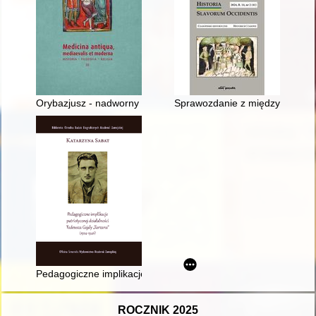
Orybazjusz - nadworny lekarz i przyjaciel cesarza Juliana Apos
Sprawozdanie z międzynarodowej
Pedagogiczne implikacje patriotycznej działalności Tadeusza 
ROCZNIK 2025