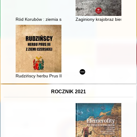
Ród Korubów : ziemia szaniecka
Zaginiony krajobraz bieszczadz
Rudzińscy herbu Prus III z ziemi ciechanowskiej w archiwaliach
ROCZNIK 2021