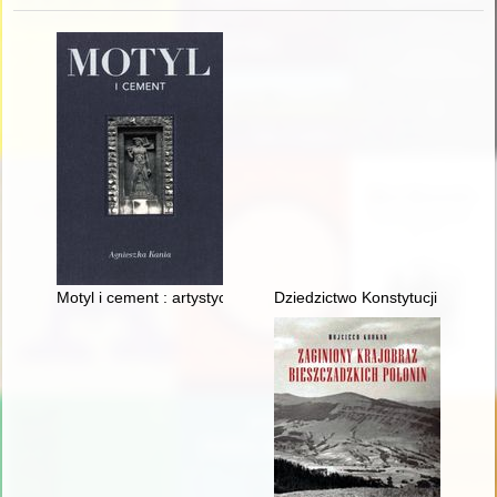
Motyl i cement : artystyczne niespodzianki opolskich ulic
Dziedzictwo Konstytucji 1812 ro