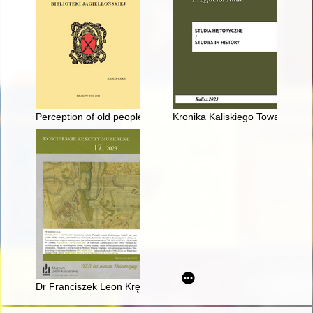
Perception of old people in rural communities as based on et
Kronika Kaliskiego Towarzystwa 
Dr Franciszek Leon Kręcki (1883-1940) : bohater kaszubskiej 