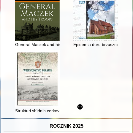
General Maczek and his troops
Epidemia duru brzusznego w po
Strukturi shìdnih cerkov na teritorìï belz'kogo voêvodstva v d
ROCZNIK 2025