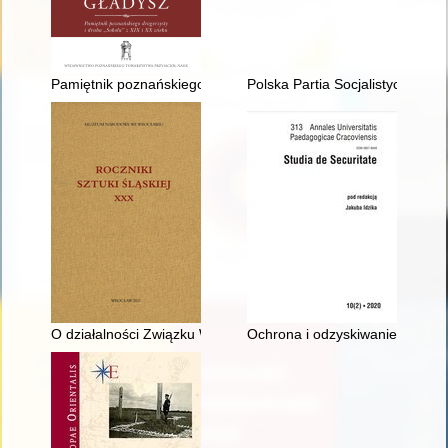
Pamiętnik poznańskiego drogerzysty i druha "Sokoła" z XIX i 
Polska Partia Socjalistyczna 1
O działalności Związku Wystawowego Artystów Śląskich 1897-19
Ochrona i odzyskiwanie dóbr kul