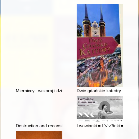
Mierniccy : wczoraj i dziś
Dwie gdańskie katedry : filary c
Destruction and reconstruction of the Royal Castle in Warsaw
Lwowianki = L'vìv’ânki = Women