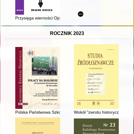
Przysięga wierności Ojczyźnie i Narodowi Polskiemu mieszk
ROCZNIK 2023
Polska Państwowa Szkoła imienia Marcina Kasprzaka w Homlu 
Wokół "zwrotu historycznego” w