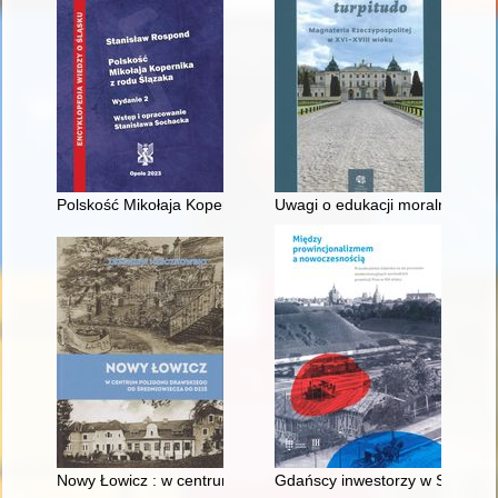
Polskość Mikołaja Kopernika z rodu Ślązaka
Uwagi o edukacji moralnej synó
Nowy Łowicz : w centrum poligonu drawskiego od średniowiecz
Gdańscy inwestorzy w Sopocie :