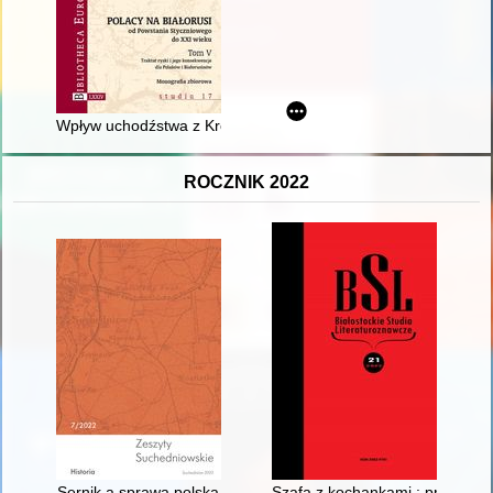
Wpływ uchodźstwa z Królestwa Polskiego na społeczność polską
ROCZNIK 2022
Sernik a sprawa polska
Szafa z kochankami : praktyki p