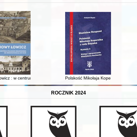
 i towarzyski lokalnego mieszczaństwa w 2. poł. XIX w
wicz : w centrum poligonu drawskiego od średniowiecza do dziś
Polskość Mikołaja Kopernika z rodu 
ROCZNIK 2024