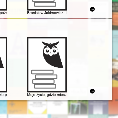
u wiosną i latem 1939 r
pożółkłą recenzją ; Historia, ludzie i herby
Bronisław Jakimowicz : kawaler Orderu Virtuti Militari
eryka Chopina
ie pasje życia Gastona Belotti [1920-1985]
Moje życie, gdzie mieszka B[r]zowski?" - glosa do da