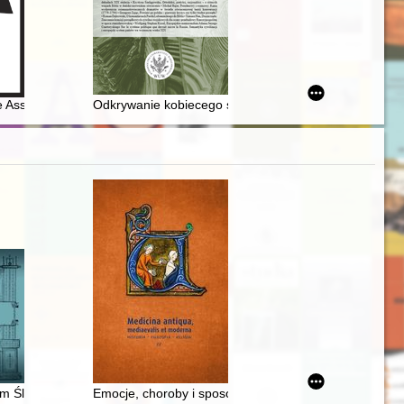
w świetle materiałów Wojewódzkiej Komisji Planowania Gospodarczego :
ałcenia w szkołach wyższych w dwudziestoleciu międzywojennym na ła
 Association of the Jewish Historical Institute of Poland - 2022
Odkrywanie kobiecego świata : magnatki i ich kręgi "prz
025)
m Śląsku
Emocje, choroby i sposoby leczenia : z życia artysty J