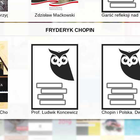
rtystyczne cesarstwa Niemiec
 przygotowania wojenne na wschodnim Mazowszu i południowym Podlasi
Zdzisław Maćkowski
Garść refleksji nad 
FRYDERYK CHOPIN
enia
Chopina. Fakty i domniemania
Prof. Ludwik Koncewicz (1790-1857). Nauczyciel Fryd
Chopin i Polska. Dw