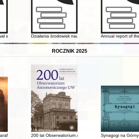
osiedli województwa lubelskiego w okresie rządów Władysława Gomółki 
ł się... Kazimierz Bugno : historia rodziny spisana przez jego wnuki
Działania środowisk naukowych na rzecz jakości kszt
Annual report of the
ROCZNIK 2025
j Misji Katolickiej w Szwajcarii
 Parafii Świętych Apostołów Piotra i Pawła w Opolu (1924/1925 - 2024/2
200 lat Obserwatorium Astronomicznego UW
Synagogi na Górny