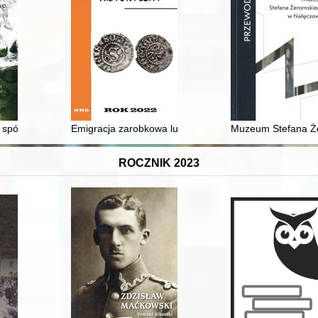
Ukraińców w Polsce oddział Szczecin = Depoziti pam'âtì : kolekcìâ viši
e : spór Karla Hoefera i Bernharda Hülsena o znaczenie bitwy o Górę św
Emigracja zarobkowa ludności wiejskiej z Mazowsza za
Muzeum Stefana Że
ROCZNIK 2023