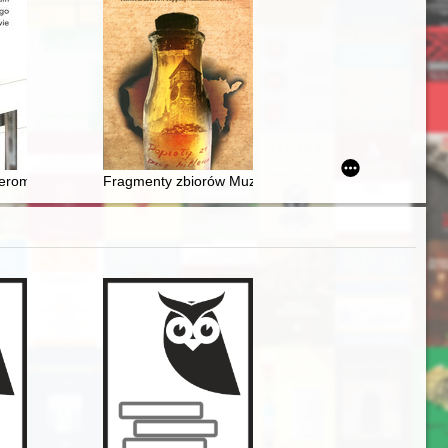
vki ìz zìbran' Ŝecinckogo vìddìlennâ Ob'êdannaâ ukraïncìv y Polŝì
. Anny podczas III powstania śląskiego w 1921 roku
 ocean na przełomie XIX i XX wieku
romskiego w Nałęczowie : przewodnik
Fragmenty zbiorów Muzeum Narodowego Polskiego w 