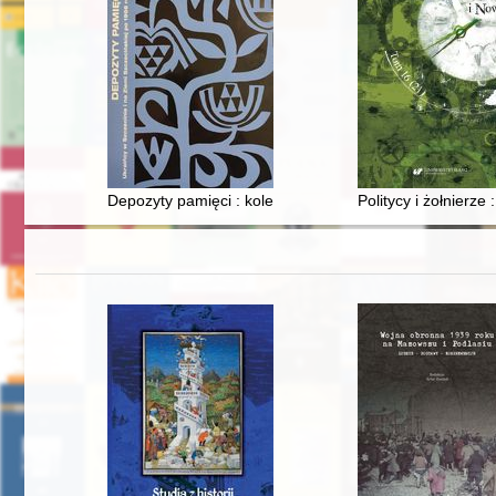
Depozyty pamięci : kolekcja haftów ze zbiorów Związku 
Politycy i żołnierz