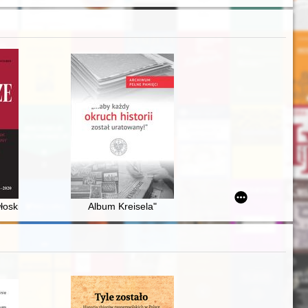
włoskim szlaku 2 Korpusu Polskiego
Album Kreisela"