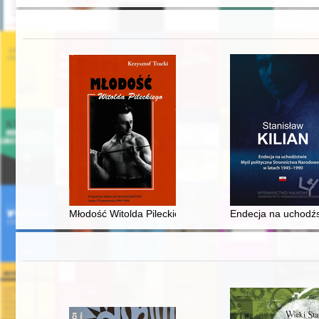
Młodość Witolda Pileckiego
Endecja na uchodźs