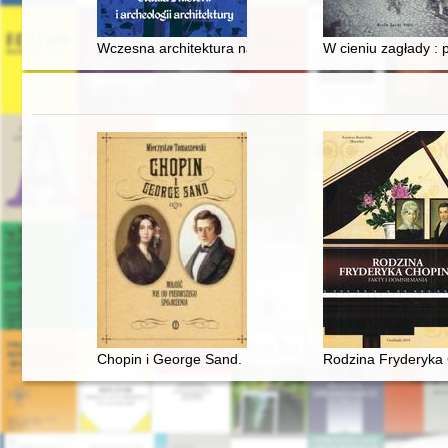
Wczesna architektura na ziemiach polskich a regiony a
W cieniu zagłady :
Chopin i George Sand. Miłość nie od pierwszego spojrz
Rodzina Fryderyka 