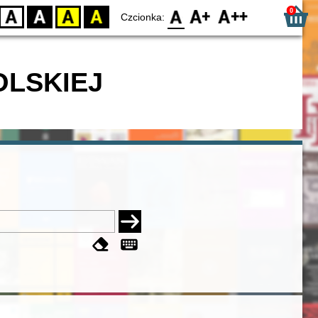
0
D
BW
YB
BY
F0
F1
F2
Czcionka:
OLSKIEJ