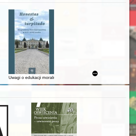
Ślązaka
Uwagi o edukacji moralnej synów szlacheckich w XVI-wiecznej Rze