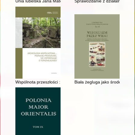
Unia lubelska Jana Matejki i jej nierozpoznane tajemnice
Sprawozdanie z działalności A
Wspólnota przeszłości : społeczny wymiar archeologii w Chodl
Biała żegluga jako środek komun