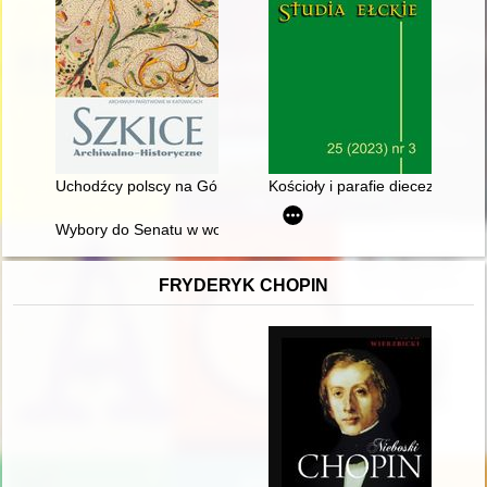
Uchodźcy polscy na Górnym Śląsku w wyniku powstań i plebisc
Kościoły i parafie diecezji ełckie
Wybory do Senatu w województwie katowickim w 1989 r
FRYDERYK CHOPIN