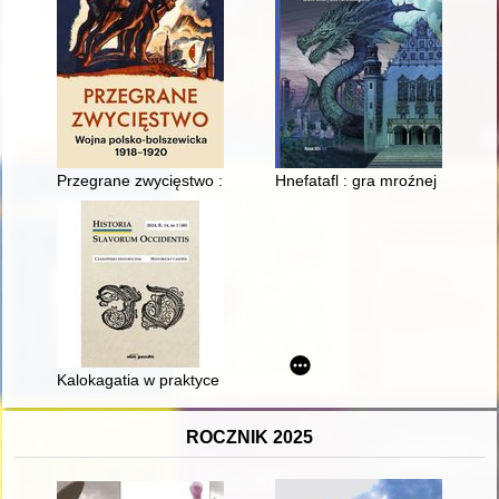
Przegrane zwycięstwo : wojna polsko-bolszewicka 1918-1920
Hnefatafl : gra mroźnej Północy
Kalokagatia w praktyce na dworze Kazimierza Jagiellończyka, 
ROCZNIK 2025