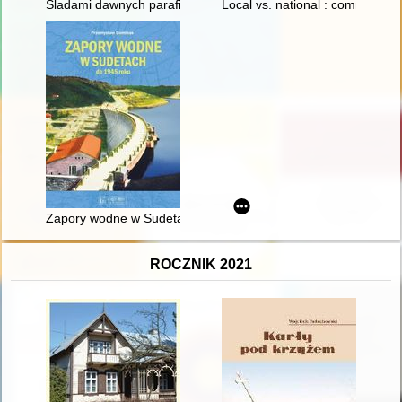
Śladami dawnych parafii unickich na nadbużańskim Podlasiu
Local vs. national : commemorat
Zapory wodne w Sudetach do 1945 roku
ROCZNIK 2021