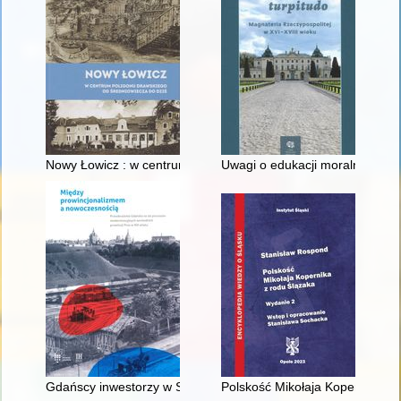
Nowy Łowicz : w centrum poligonu drawskiego od średniowiecz
Uwagi o edukacji moralnej synó
Gdańscy inwestorzy w Sopocie : prestiż finansowy i towarzyski
Polskość Mikołaja Kopernika z 