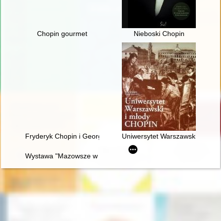
Chopin gourmet
Nieboski Chopin
Fryderyk Chopin i George Sand w oczach polskich biografów i k
Uniwersytet Warszawski i młod
Wystawa "Mazowsze w czasach Chopina" - połączenie środków