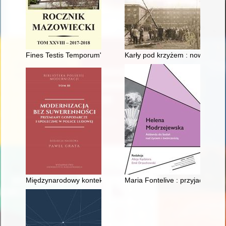
Fines Testis Temporum" : jubileusz 50-lecia pracy naukowej p
Karły pod krzyżem : nowohucki 
Międzynarodowy kontekst ekonomiczno-finansowy kryzysu peer
Maria Fontelive : przyjaciółka 