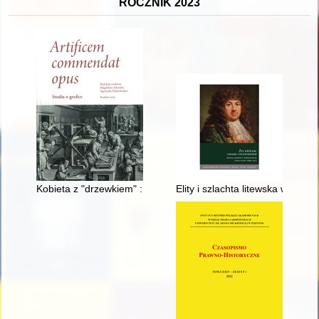
ROCZNIK 2023
Kobieta z "drzewkiem" : drzeworytniczki - ilustratorki "Tygodn
Elity i szlachta litewska wobec 