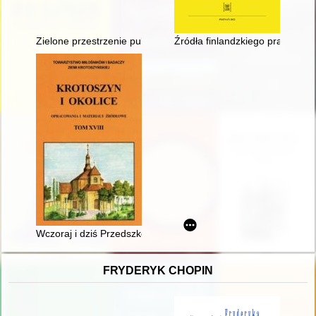
Zielone przestrzenie publiczne Bydgoszczy jako element tożs
Źródła finlandzkiego prawa ko
Wczoraj i dziś Przedszkola w Smolicach
FRYDERYK CHOPIN