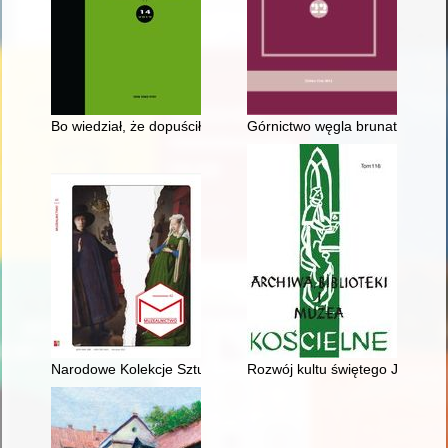
Bo wiedział, że dopuściłem się żartu" : o "Mężu i żonie" Alek
Górnictwo węgla brunatnego w 
Narodowe Kolekcje Sztuki Współczesnej" - program Ministra Ku
Rozwój kultu świętego Józefa w