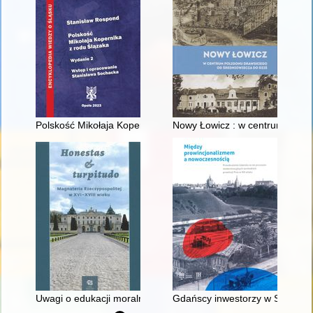
Polskość Mikołaja Kopernika z rodu Ślązaka
Nowy Łowicz : w centrum polig
Uwagi o edukacji moralnej synów szlacheckich w XVI-wiecznej 
Gdańscy inwestorzy w Sopocie :