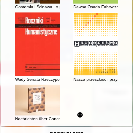
Gostomia i Ścinawa : o pochodzeniu rodziny Bes
Dawna Osada Fabryczna Walety
Wady Senatu Rzeczypospolitej w wykładni Antoniego Popławsk
Nasza przeszłość i przyszłość : 
Nachrichten über Concerte in Breslau 1722-1836" Richarda Kon