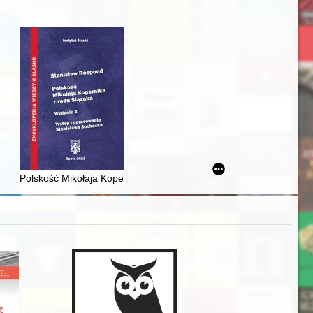
iż finansowy i towarzyski lokalnego mieszczaństwa w 2. poł. XIX w
Polskość Mikołaja Kopernika z rodu Ślązaka