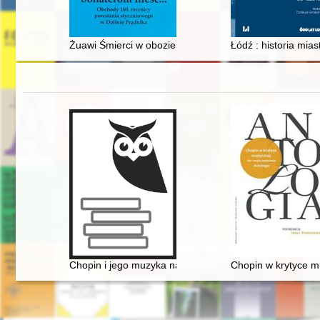
Żuawi Śmierci w obozie w Ojcowie
Łódź : historia mias
Chopin i jego muzyka na Dolnym Śląsku" - wystawa 
Chopin w krytyce mu