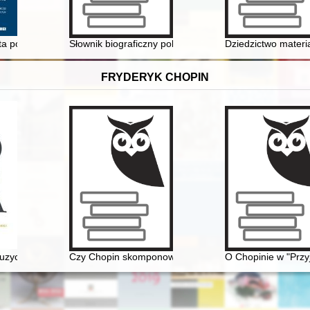
ta poprzez wieki. T. 1,
Słownik biograficzny polskiego obozu narodowego : ca
Dziedzictwo materi
FRYDERYK CHOPIN
w Archiwum Państwowym we Wrocławiu
zycznej (do I wojny światowej). Antologia
Czy Chopin skomponował etiudę rewolucyjną?
O Chopinie w "Przy