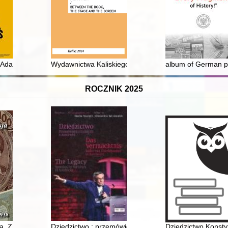
ątku XX wieku
e Adam Karaś
Wydawnictwa Kaliskiego Towarzystwa Przyjaciół Nauk
album of German p
ROCZNIK 2025
litari Powstania Warszawskiego 1944 r
. Z. 3,
Dziedzictwo : przemówienia Ocalałych z Auschwitz = D
Dziedzictwo Konsty