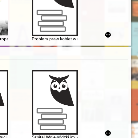
ropaganda photographs donated by Francesca Snelling
Problem praw kobiet w międzywojennej prasie dla Pole
as Vermächtnis : Reden von Überlebenden in Auschwitz = The legacy : 
tucji 1812 roku : z dziejów konstytucjonalizmu hiszpańskiego w XIX wie
Szpital Wojewódzki im. dr. Ludwika Rydygiera w Suw