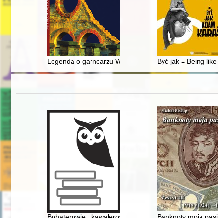
Legenda o garncarzu Wojtosie, czyli O reklamie z pocz
Być jak = Being lik
Bohaterowie : kawalerowie Orderu Wojennego Virtuti Mi
Banknoty moja pasja