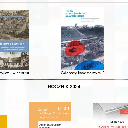
XVI-wiecznej Rzeczypospolitej
wicz : w centrum poligonu drawskiego od średniowiecza do dziś
Gdańscy inwestorzy w Sopocie : prest
ROCZNIK 2024