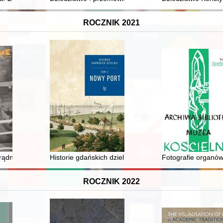
ROCZNIK 2021
brzyckiego) - statku Zespołu Szkół Morskich w Darłowie
rądnicki
Historie gdańskich dzielnic. T. 3,
Fotografie organów
ROCZNIK 2022