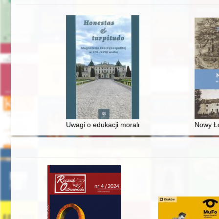
Uwagi o edukacji moralnej synów szlacheckich w 
Nowy Ło