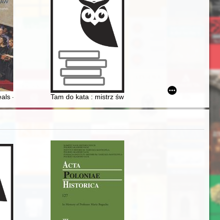
seals - from the ruler's decree (1595) to the statute approved by the pre
Tam do kata : mistrz świętej sprawiedliwości na karpa