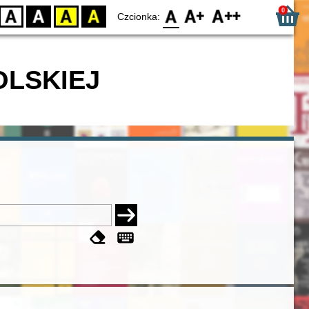
0
D
BW
YB
BY
F0
F1
F2
Czcionka:
OLSKIEJ