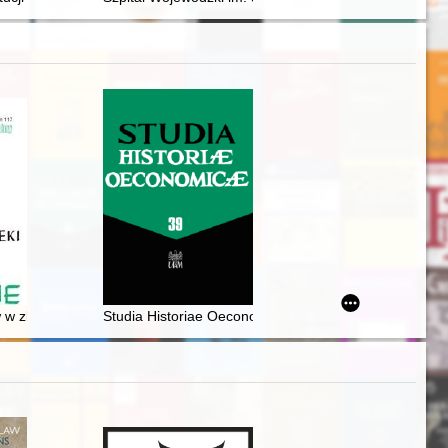
 w zbiorach Archiwum Diecezjalnego w Tarnowie jako źródła do dziejów
Studia Historiae Oeconomicae. Vol. 39 (2021)