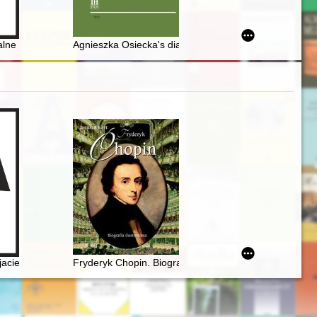
łość w 40 tomach. T. 31
alne i niematerialne międzywojennych migracji na Górnym Śląsku : (wy
Agnieszka Osiecka's diaries and notes as a source for r
jacielu Ludu" (1836)
Fryderyk Chopin. Biografia ilustrowana