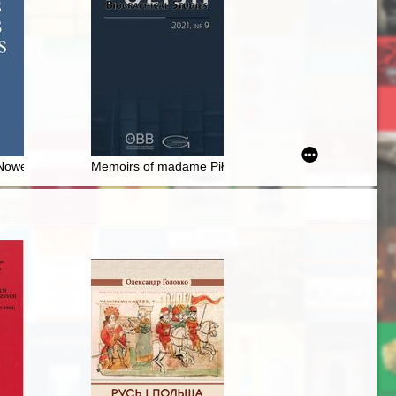
 Nowej Warszawie w XV i początkach XVI wieku - recenzja]
Memoirs of madame Piłsudski : considerations on how 