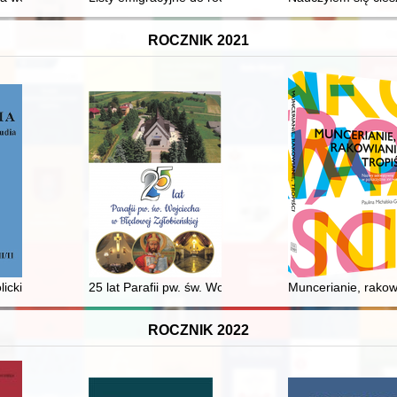
ROCZNIK 2021
aszkiewicz, Czesław Miłosz, Tadeusz Różewicz)
lickiego w prasie jugosłowiańskiej w okresie dążenia władz jugosłowiańs
25 lat Parafii pw. św. Wojciecha w Błędowej Zgłobieński
Muncerianie, rakow
ROCZNIK 2022