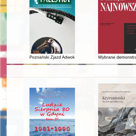
Poznański Zjazd Adwokatury z 1981 r. w świetle materi
Wybrane demonstrac