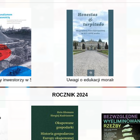
 średniowiecza do dziś
 inwestorzy w Sopocie : prestiż finansowy i towarzyski lokalnego mies
Uwagi o edukacji moralnej synów szl
ROCZNIK 2024