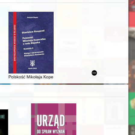
zczaństwa w 2. poł. XIX w
acheckich w XVI-wiecznej Rzeczypospolitej
Polskość Mikołaja Kopernika z rodu Ślązaka