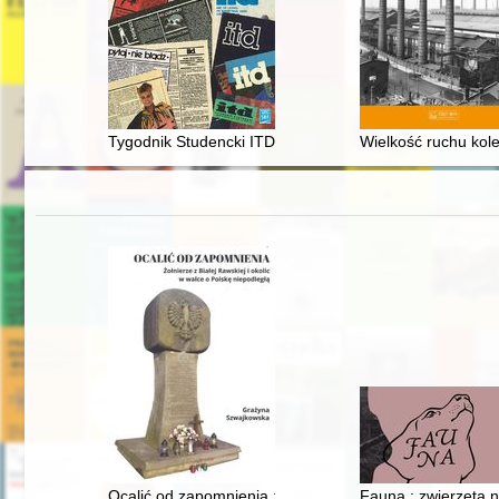
Tygodnik Studencki ITD : refleksje historyczne
Wielkość ruchu kol
Ocalić od zapomnienia : żołnierze z Białej Rawskiej i o
Fauna : zwierzęta n