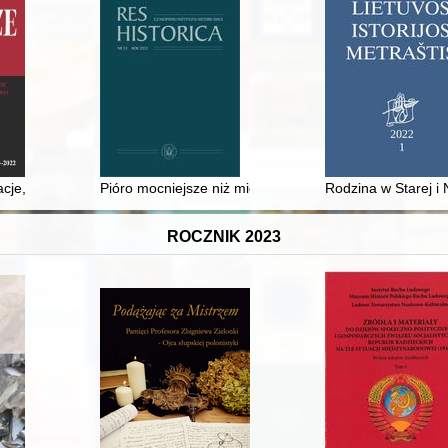
ałów Ministerstwa Sprawiedliwości
je, zamieszki i ekscesy w Toruniu w Drugiej Rzeczypospolitej
Pióro mocniejsze niż miecz - recenzja]
Rodzina w Starej i
ROCZNIK 2023