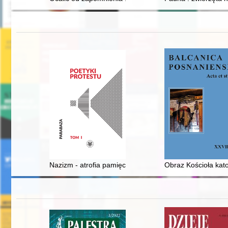
Nazizm - atrofia pamięci, mowa pamięci : (Jarosław Iw
Obraz Kościoła kato