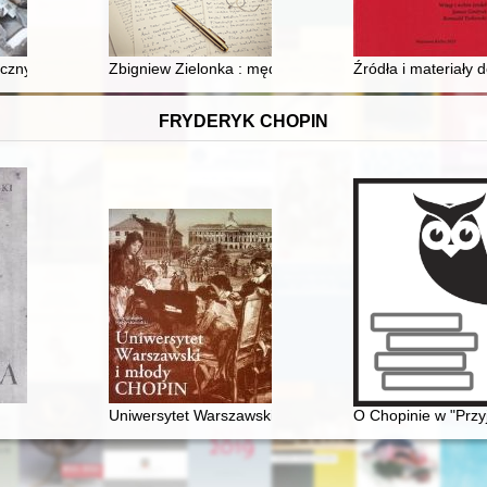
czny społeczności kultury pucharów lejkowatych ze stanowiska V-A w B
Zbigniew Zielonka : mędrzec przyglebny
Źródła i materiały
FRYDERYK CHOPIN
t educatio
Uniwersytet Warszawski i młody Chopin
O Chopinie w "Przy