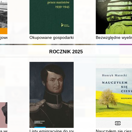
ejowego generowanego przez wybrane zakłady przemysłowe w Polsce 
Okupowane gospodarki : historia gospodarcza Europy
Bezwzględne wyelimi
ROCZNIK 2025
kolic w walce o Polskę niepodległą
a wojnie i ich ludzie = animals at war and their humans
Listy emigracyjne do rodziców : (z dołączeniem listów
Nauczyłem się cies