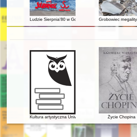
Ludzie Sierpnia'80 w Gdyni. T. 11,
Grobowiec megality
Kultura artystyczna Uniwersytetu Warszawskiego. Ars e
Życie Chopina