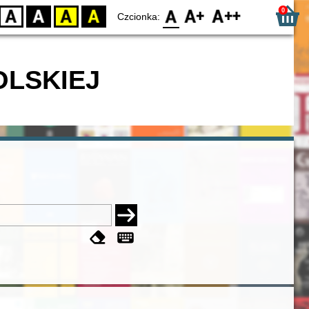
0
D
BW
YB
BY
F0
F1
F2
Czcionka:
OLSKIEJ