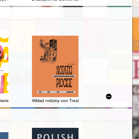
kich do zerwania relacji ze Stolicą Apostolską (1952)
ej
ianie, tropiści : nazwy sekwatywne w polszczyźnie XVI wieku
Wkład rodziny von Treskow w rozwój wzorcowego mająt