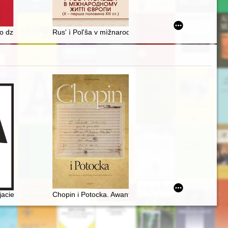
roniszowicach, powiat ostrowiecki, województwo świętokrzyskie : dato
 do dziejów społeczno-politycznych i gospodarczych Związku Socjalistyc
Rusʹ ì Polʹŝa v mìžnarodnomu žittì Êvropi (X - perša p
jacielu Ludu" (1836)
Chopin i Potocka. Awantura o miłosną korespondencję