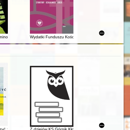
na początku XXI wieku
 okupowanej przez nazistów 1939-1945
nowanie rzeźby : polska rzeźba pierwszej połowy lat 70. = The absolute e
Wydatki Funduszu Kościelnego w latach 1975-1989 na
 Michała Podczaszyńskiego) : 1832-1834
zyć : wspomnienia
Z dziejów KS Górnik Kłodawa