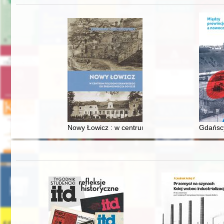
Nowy Łowicz : w centrum poligonu drawskiego od
Gdańscy