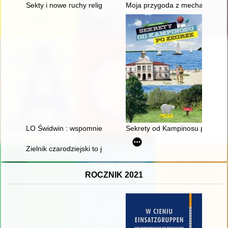
Sekty i nowe ruchy religijne (2005-2024) : materiały do bibliogra
Moja przygoda z mechaniką : z 
LO Świdwin : wspomnienia absolwentów : rocznik 1975
Sekrety od Kampinosu po Zegr
Zielnik czarodziejski to jest Zbiór przesądów o roślinach
ROCZNIK 2021