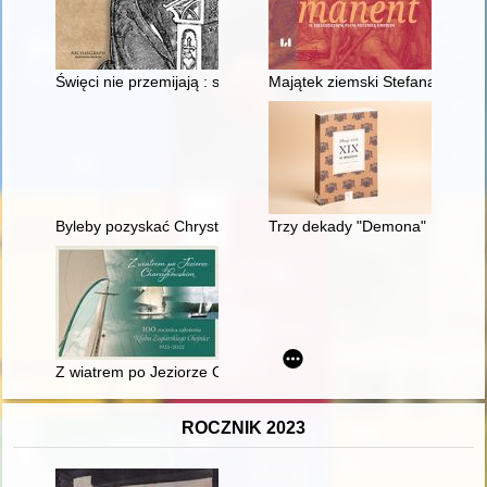
Święci nie przemijają : studia historyczno-prawne Polski średn
Majątek ziemski Stefana Koryci
Byleby pozyskać Chrystusa : życie i męczeństwo matki Marii G
Trzy dekady "Demona" : dzieje
Z wiatrem po Jeziorze Charzykowskim : 100 rocznica założeni
ROCZNIK 2023