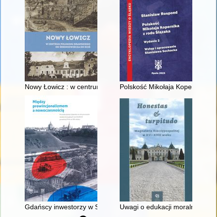
Nowy Łowicz : w centrum poligonu drawskiego od średniowiecz
Polskość Mikołaja Kopernika z 
Gdańscy inwestorzy w Sopocie : prestiż finansowy i towarzyski
Uwagi o edukacji moralnej synó