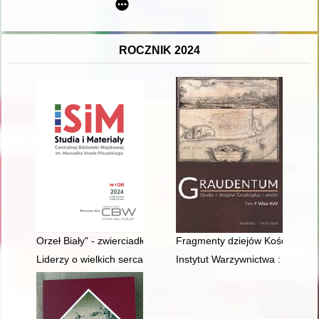
ROCZNIK 2024
Orzeł Biały" - zwierciadło Polaków i polskiego żołnierza = "Whit
Fragmenty dziejów Kościoła ewa
Liderzy o wielkich sercach i umysłach : sylwetki zasłużonych 
Instytut Warzywnictwa : utworzen