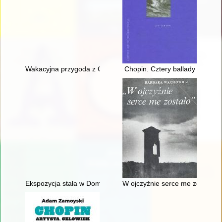
Wakacyjna przygoda z Chopinem" w Muzeum Niepodległości
Chopin. Cztery ballady
Ekspozycja stała w Domu Urodzenia Fryderyka Chopina w Żel
W ojczyźnie serce me zostało"