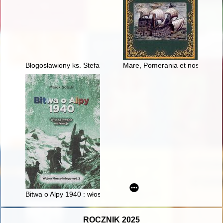
Błogosławiony ks. Stefan Wincenty Frelichowski (1913-1945) : 
Mare, Pomerania et nos : Bałtyk
Bitwa o Alpy 1940 : włoska inwazja na Francję
ROCZNIK 2025