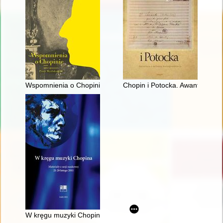
Wspomnienia o Chopinie. Cz. 1
Chopin i Potocka. Awantura o 
W kręgu muzyki Chopina. Materiały z sesji naukowej 21-28 lut