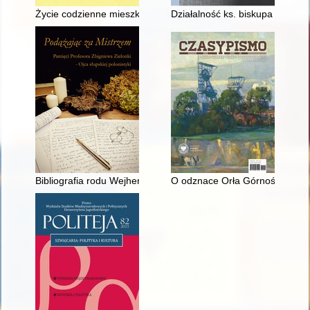
Życie codzienne mieszkańców Pleszewa w drugiej połowie XVIII
Działalność ks. biskupa dr. J.
Bibliografia rodu Wejherów : źródła rękopiśmienne, drukowane
O odznace Orła Górnośląskiego 