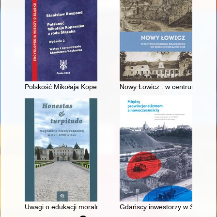
Polskość Mikołaja Kopernika z rodu Ślązaka
Nowy Łowicz : w centrum polig
Uwagi o edukacji moralnej synów szlacheckich w XVI-wiecznej 
Gdańscy inwestorzy w Sopocie :