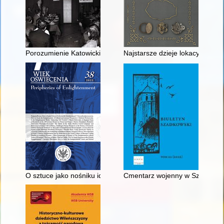
Porozumienie Katowickie i działalność MKZ Katowice
Najstarsze dzieje lokacyjnego B
O sztuce jako nośniku idei rewolucyjnych
Cmentarz wojenny w Szadkowicac