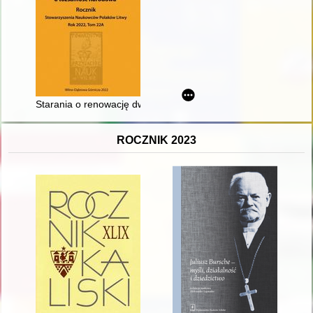
Starania o renowację dworku Władysława Syrokomli w Borejko
ROCZNIK 2023