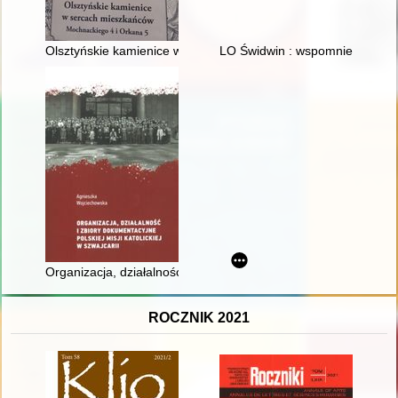
Olsztyńskie kamienice w sercach mieszkańców : Mochnackiego
LO Świdwin : wspomnienia abso
Organizacja, działalność i zbiory dokumentacyjne Polskiej Misji 
ROCZNIK 2021