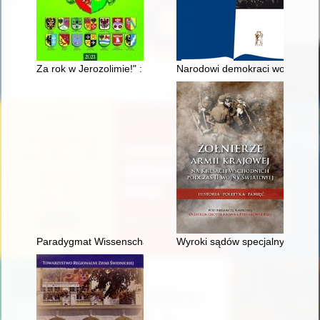
Za rok w Jerozolimie!" : kibuce w Schniebinchen (Świbinki) i J
Narodowi demokraci wobec kwesti
Paradygmat Wissenschaft des Judentums? : aktywność naukowa
Wyroki sądów specjalnych Pols