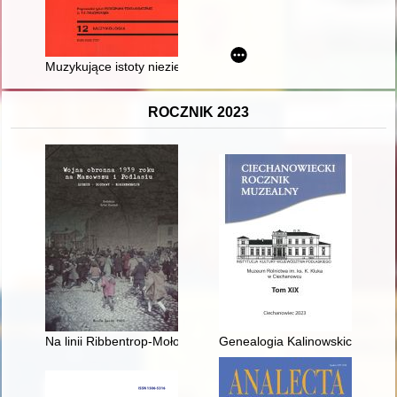
Muzykujące istoty nieziemskie : kulturowe przemiany obrzędow
ROCZNIK 2023
Na linii Ribbentrop-Mołotow Małkinia w kampanii wrześniowej 
Genealogia Kalinowskich, Troj