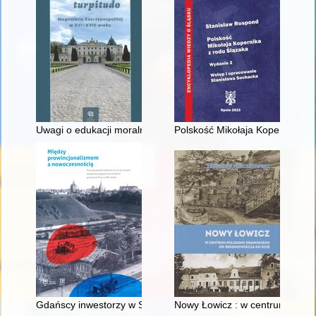
Uwagi o edukacji moralnej synów szlacheckich w XVI-wiecznej 
Polskość Mikołaja Kopernika z 
Gdańscy inwestorzy w Sopocie : prestiż finansowy i towarzyski
Nowy Łowicz : w centrum polig