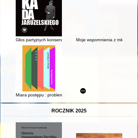
Głos partyjnych konserwatystów : Władysław Machejek i środowis
Moje wspomnienia z młodości. C
Miara postępu : problem relacji formalizmu i realizmu w powo
ROCZNIK 2025