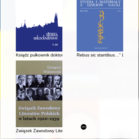
Ksiądz pułkownik doktor Edmund Nowak (1891-1940) - recenzj
Rebus sic stantibus…” Lwowska 
Związek Zawodowy Literatów Polskich w latach 1920-1939