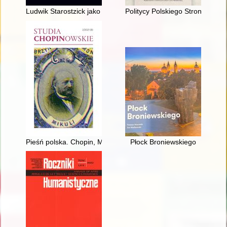
Ludwik Starostzick jako zbieracz i badacz pieśni rybnickich
Politycy Polskiego Stronnictwa
Pieśń polska. Chopin, Moniuszko, Karłowicz, Szymanowski. Studi
Płock Broniewskiego