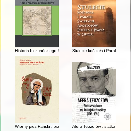
Historia hiszpańskiego Pacyfiku. T. 1,
Stulecie kościoła i Parafii Świ
Wierny pies Pański : biografia św. Jacka Odrowąża
Afera Teozofów : siatka wywia