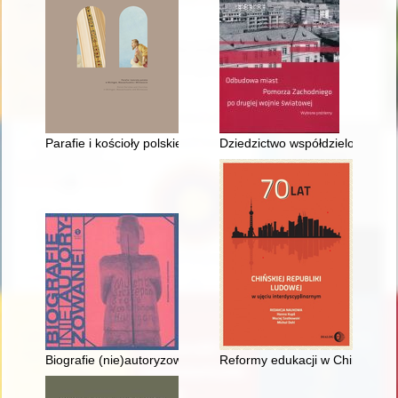
Parafie i kościoły polskie w Michigan, Massachusetts i Minne
Dziedzictwo współdzielone : rol
Biografie (nie)autoryzowane = Biographies (un)authorized
Reformy edukacji w Chinach