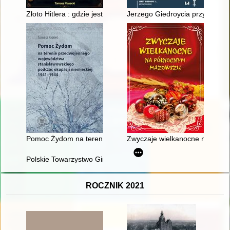
Złoto Hitlera : gdzie jest złoty pociąg i inne nazistowskie skarby
Jerzego Giedroycia przygoda z
Pomoc Żydom na terenie przedwojennego województwa stanisł
Zwyczaje wielkanocne na pół
Polskie Towarzystwo Gimnastyczne "Sokół" : Rymanów 1907-
ROCZNIK 2021