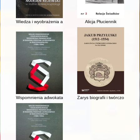
Wiedza i wyobrażenia aparatu represji Polski Ludowej o radiow
Alicja Płuciennik
Wspomnienia adwokata-obrońcy w procesach politycznych w 
Zarys biografii i twórczość po