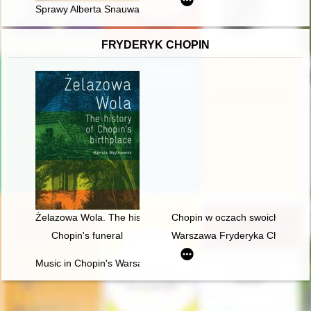
Sprawy Alberta Snauwaerta i Louisa François Quievreux : przyc
FRYDERYK CHOPIN
Żelazowa Wola. The history of Chopin's birthplace
Chopin w oczach swoich uczni
Chopin's funeral
Warszawa Fryderyka Chopina
Music in Chopin's Warsaw