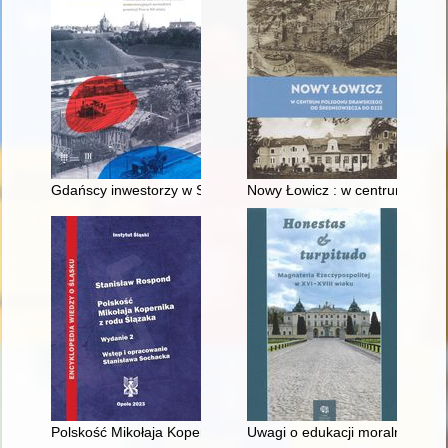
Gdańscy inwestorzy w Sopocie : prestiż finansowy i towarzyski
Nowy Łowicz : w centrum polig
Polskość Mikołaja Kopernika z rodu Ślązaka
Uwagi o edukacji moralnej synó