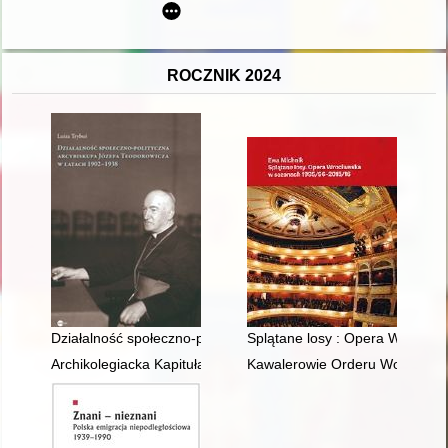
ROCZNIK 2024
Działalność społeczno-polityczna arcybiskupa Józefa Teodoro
Splątane losy : Opera Wrocła
Archikolegiacka Kapituła Łęczycka Tum. T. 1,
Kawalerowie Orderu Wojskowego 