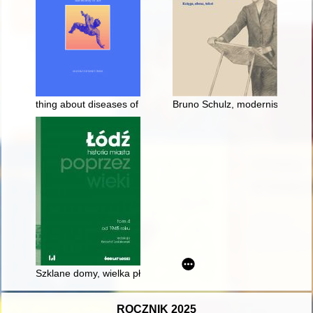
thing about diseases of the body and the minds of the archbis
Bruno Schulz, modernista z Dro
Szklane domy, wielka płyta i gipsowe kariatydy : architektura 
ROCZNIK 2025