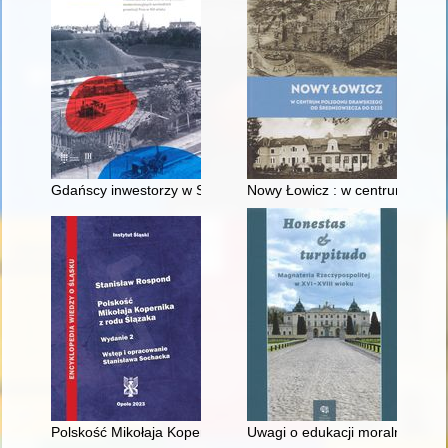
Gdańscy inwestorzy w Sopocie : prestiż finansowy i towarzyski
Nowy Łowicz : w centrum polig
Polskość Mikołaja Kopernika z rodu Ślązaka
Uwagi o edukacji moralnej synó