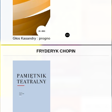
Głos Kasandry : prognostyczne wizje wojny ("Przyszła wojna" 
FRYDERYK CHOPIN