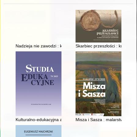
Nadzieja nie zawodzi : księga pamiątkowa na 40-lecie święceń 
Skarbiec przeszłości : królew
Kulturalno-edukacyjna aktywność środowisk polonijnych w Hola
Misza i Sasza : malarstwo i ry