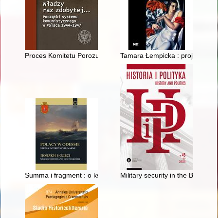
Proces Komitetu Porozumiewawczego Organizacji Polski Podziemn
Tamara Łempicka : projekt artys
Summa i fragment : o książce Agnieszki Barbary Cichockiej "O
Military security in the Balti