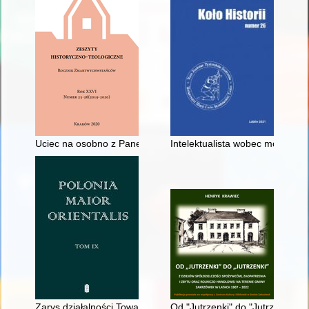
Uciec na osobno z Panem" : rekolekcje Bogdana Jańskiego u t
Intelektualista wobec moderniza
Zarys działalności Towarzystwa Dobroczynności w Koninie w la
Od "Jutrzenki" do "Jutrzenki" :