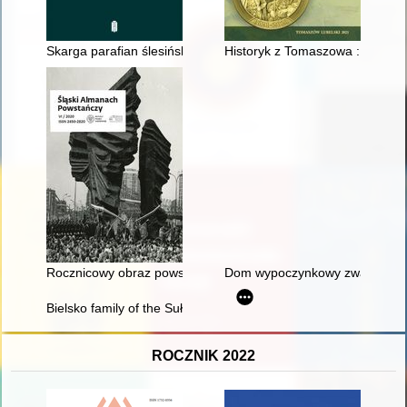
Skarga parafian ślesińskich na proboszcza Wacława Rybarski
Historyk z Tomaszowa : Grzego
Rocznicowy obraz powstań śląskich i plebiscytu w przestrzeni p
Dom wypoczynkowy zwany Tebaidą
Bielsko family of the Sułkowski dukes (1786-1918)
ROCZNIK 2022