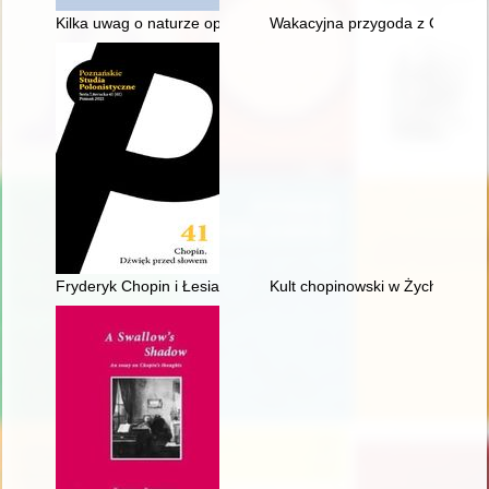
Kilka uwag o naturze opery, czyli dlaczego Fryderyk Chopin ni
Wakacyjna przygoda z Chopine
Fryderyk Chopin i Łesia Ukrainka : per me
Kult chopinowski w Żychlinie