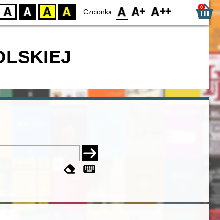
0
D
BW
YB
BY
F0
F1
F2
Czcionka:
OLSKIEJ