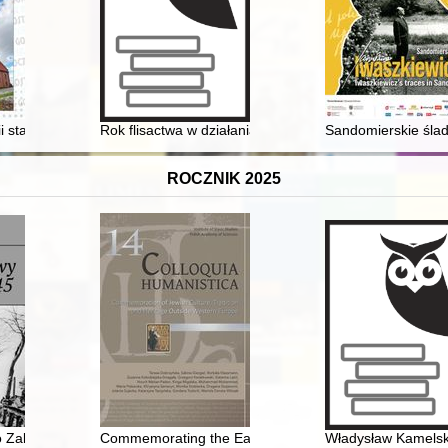
a
i starogostyńskiej. (Cz. 4),
Rok flisactwa w działaniach Towarzystwa Miłośników Toru
Sandomierskie ślad
ROCZNIK 2025
 Zabrza 1945
Commemorating the Eastern European Jewish past throu
Władysław Kamelski