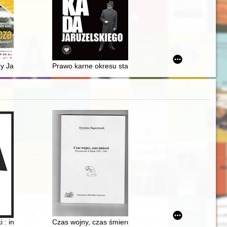
nia = The year of rafting in the activities of the Friends of Toruń Soc
y Jarosława Iwaszkiewicza
Prawo karne okresu stanu wojennego : ocena po lata
gh landscapes : Zuzanna Ginczanka and the Ukrainian context of "littl
 : inżynier, farmaceuta, społecznik, komendant straży w Nowej Wsi : kr
Czas wojny, czas śmierci : Przyszowice w latach 1939