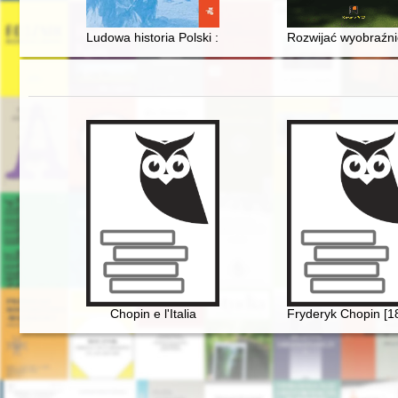
Ludowa historia Polski : historia wyzysku i oporu : mit
Rozwijać wyobraźnię
Chopin e l'Italia
Fryderyk Chopin [1