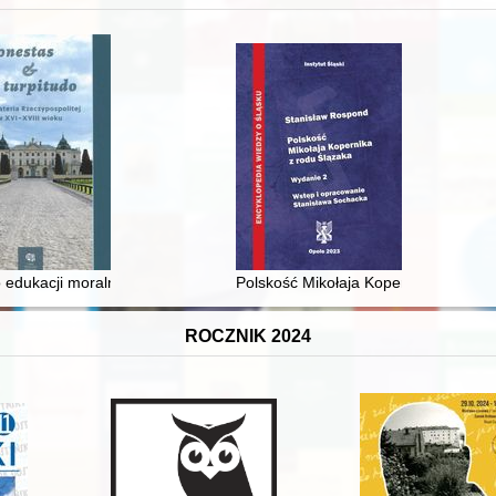
 i towarzyski lokalnego mieszczaństwa w 2. poł. XIX w
 edukacji moralnej synów szlacheckich w XVI-wiecznej Rzeczypospolite
Polskość Mikołaja Kopernika z rodu 
ROCZNIK 2024