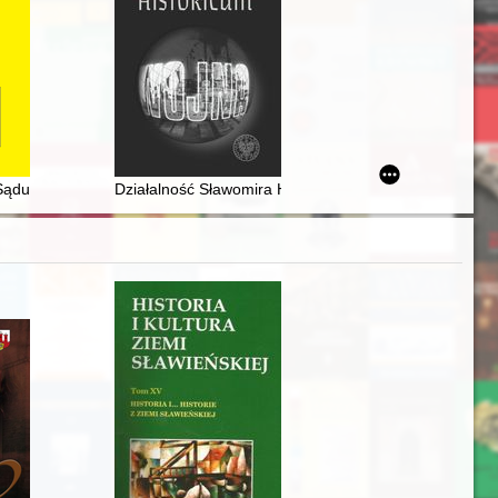
ian Villages on the Northern Slopes of the Carpathians in the 15th a
du Ubezpieczeń Społecznych w Bydgoszczy z tymczasową siedzibą w To
Działalność Sławomira Holoubka w strukturach BCh i 