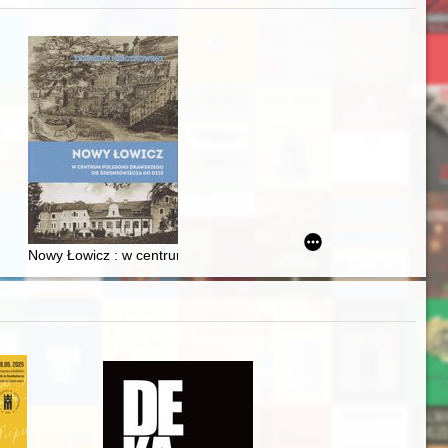
j
Ślązaka
Nowy Łowicz : w centrum poligonu drawskiego od średniowiecza d