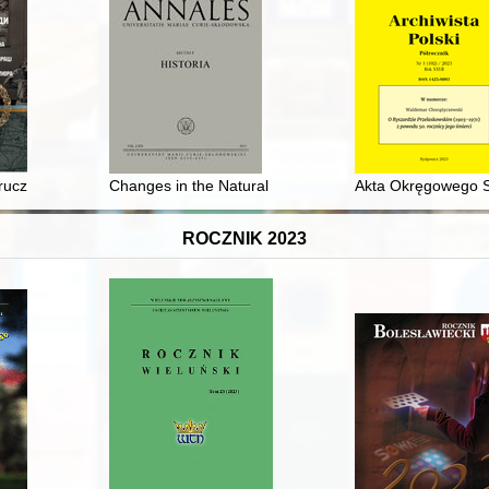
ruczko (1893-1944) - bohater dwóch narodów
Changes in the Natural Environment around the Wallach
Akta Okręgowego Są
ROCZNIK 2023