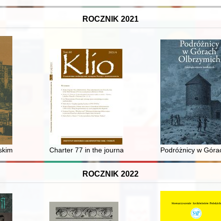
ROCZNIK 2021
ch dawnych granicznych ośrodków kolejowych Polski
skim Biennale Ekslibrisu Współczesnego
Charter 77 in the journalism of the Parisian "Kultura" =
Podróżnicy w Górac
ROCZNIK 2022