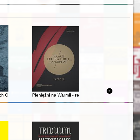
 Karta 77 w publicystyce paryskiej Kultury
h Olbrzymich : antologia tekstów źródłowych z XVII-XX wieku
Pieniężni na Warmii - recenzja]