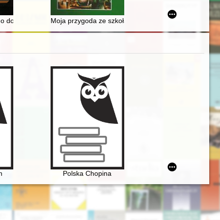
ynie
ia notariusza Antoniego Kowalskiego (1846)
go do Teatru Szkolnego
Moja przygoda ze szkołą z niemieckim językiem naucz
n
Polska Chopina