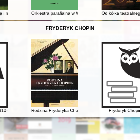
ologia panowania
 i nieść radość : działania teatralne Studenckiej Sceny Filii UŚ w Ciesz
Orkiestra parafialna w Wieluniu w świetle poświadczen
Od kółka teatralne
FRYDERYK CHOPIN
810-1849] i jego muzyka
Rodzina Fryderyka Chopina. Fakty i domniemania
Fryderyk Chopi