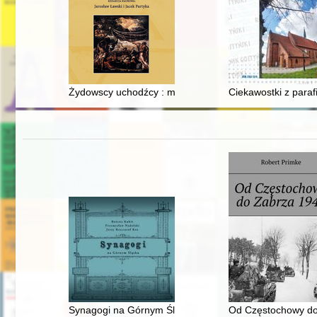
Żydowscy uchodźcy : media, religia, wyobraźnia, kultur
Ciekawostki z parafi
Synagogi na Górnym Śląsku
Od Częstochowy do