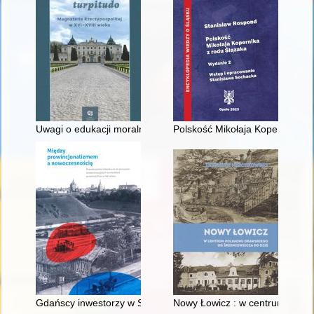
Uwagi o edukacji moralnej synów szlacheckich w XVI-wiecznej 
Polskość Mikołaja Kopernika z 
Gdańscy inwestorzy w Sopocie : prestiż finansowy i towarzyski
Nowy Łowicz : w centrum polig