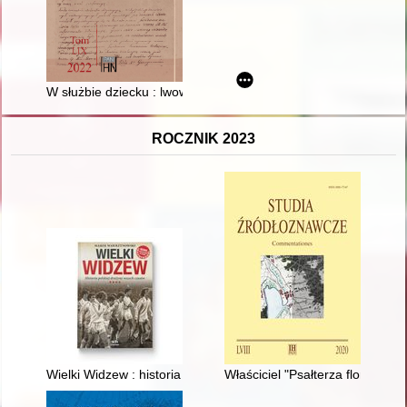
W służbie dziecku : lwowski etap działalności Janiny Kelles-K
ROCZNIK 2023
Wielki Widzew : historia polskiej drużyny wszech czasów
Właściciel "Psałterza floriańsk