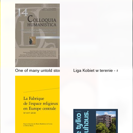
One of many untold stories of Jewish life in Polish lands befor
Liga Kobiet w terenie - recenzja