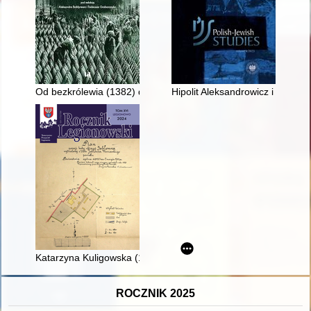
Od bezkrólewia (1382) do rządów Jadwigi i Władysława Jagiełł
Hipolit Aleksandrowicz i jego dz
Katarzyna Kuligowska (1957-2024) : garść wspomnień
ROCZNIK 2025