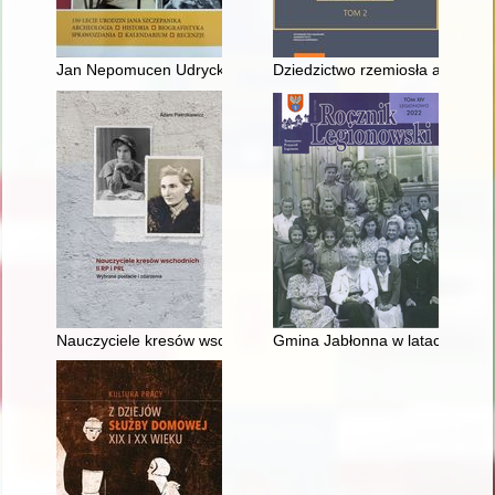
Jan Nepomucen Udrycki h. Nałęcz (1833-1907) - tarnowski boh
Dziedzictwo rzemiosła artystycz
Nauczyciele kresów wschodnich II RP i PRL : wybrane postacie
Gmina Jabłonna w latach 1918-