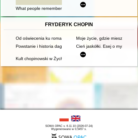
What people remember, but history does not see : resettlemen
FRYDERYK CHOPIN
Od oświecenia ku romantyzmowi i dalej... Autorzy, dzieła, czytel
Moje życie, gdzie mieszka B[r]
Powstanie i historia dagerotypowych wizerunków Fryderyka Ch
Cień jaskółki. Esej o myślach C
Kult chopinowski w Żychlinie
SOWA OPAC v. 6.11.10 (2026-07-24)
Wygenerowano w 0,5457 s.