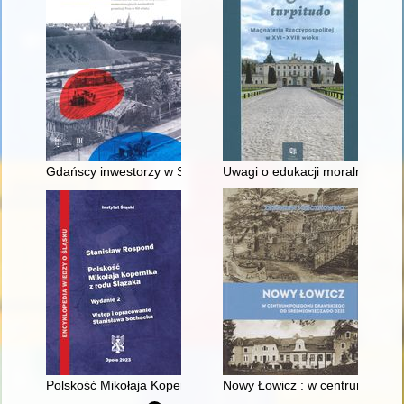
Gdańscy inwestorzy w Sopocie : prestiż finansowy i towarzyski
Uwagi o edukacji moralnej synó
Polskość Mikołaja Kopernika z rodu Ślązaka
Nowy Łowicz : w centrum polig