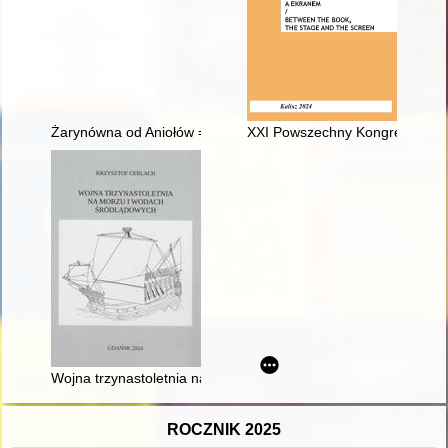
Żarynówna od Aniołów = Żarynówna from the Angels
XXI Powszechny Kongres Histor
Wojna trzynastoletnia na morzu i wodach śródlądowych
ROCZNIK 2025