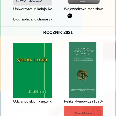
Uniwersytet Mikołaja Kopernika w Toruniu : 1945-2025
Województwo stanisławowskie 
Biographical dictionary of graduates of the Polish Maritime Sch
ROCZNIK 2021
Udział polskich księży katolickich w wojnie rosyjsko-japońskiej
Feliks Rymowicz (1870-1905) : 