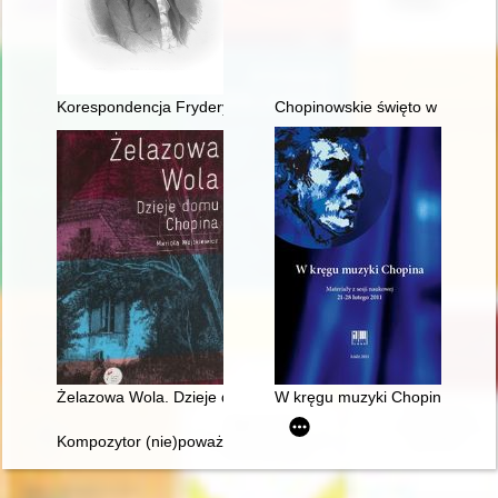
Korespondencja Fryderyka Chopina. T. 3 cz. 4
Chopinowskie święto w Duszni
Żelazowa Wola. Dzieje domu Chopina
W kręgu muzyki Chopina. Materi
Kompozytor (nie)poważny. Poczucie humoru Fryderyka Chopi