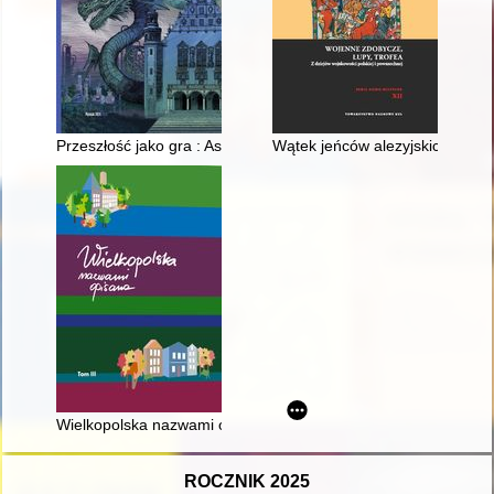
Przeszłość jako gra : Assarmot Klementyny Hoffmanowej : plan
Wątek jeńców alezyjskich jako p
Wielkopolska nazwami opisana. T. 3
ROCZNIK 2025