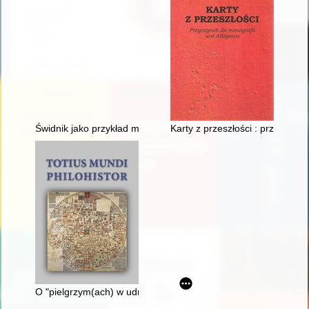
Świdnik jako przykład miasta robotniczego po II wojnie światow
Karty z przeszłości : przyczyne
O "pielgrzym(ach) w udręce doczesnego świata" : uwagi św. Hi