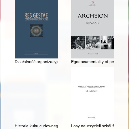
Działalność organizacyjna i społeczna ziemianina Franciszka 
Egodocumentality of personal fil
Historia kultu cudownego wizerunku Matki Bożej w Pszowie
Losy nauczycieli szkół średnich