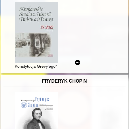
Konstytucja Grévy'ego" i "konstytucja de Gaulle'a" : dwa kierunki
FRYDERYK CHOPIN