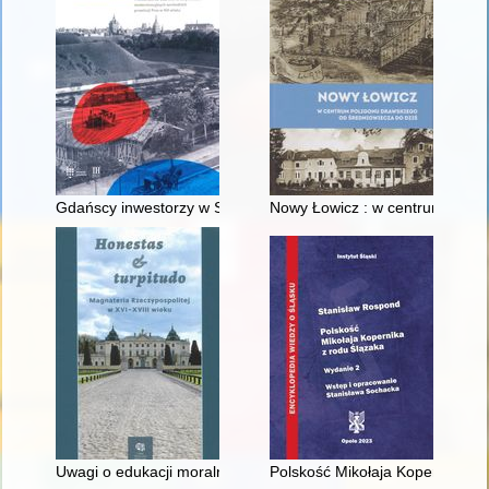
Gdańscy inwestorzy w Sopocie : prestiż finansowy i towarzyski
Nowy Łowicz : w centrum polig
Uwagi o edukacji moralnej synów szlacheckich w XVI-wiecznej 
Polskość Mikołaja Kopernika z 