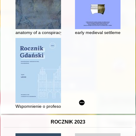
anatomy of a conspiracy : on the birth of James II’s son in 168
early medieval settlement comp
Wspomnienie o profesorze Lechu Mokrzeckim (ur. 5 kwietnia 1
ROCZNIK 2023