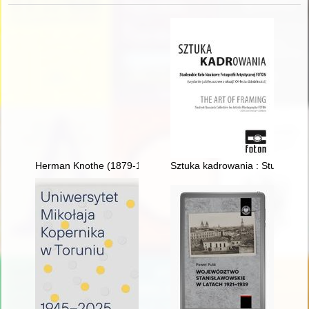
Herman Knothe (1879-1961) : twórca historii polskiego łowiec
Sztuka kadrowania : Studenckie 