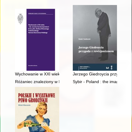
Wychowanie w XXI wieku : 80. rocznica heroicznej śmierci bł.
Jerzego Giedroycia przygoda z
Różaniec znaleziony w Katyniu : wspomnienia o księdzu Janie
Sybir - Poland : the image of w