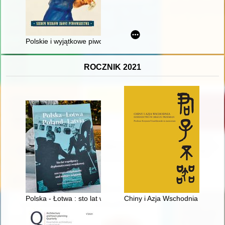
Polskie i wyjątkowe piwo grodziskie : siedem wieków ikony pi
ROCZNIK 2021
Polska - Łotwa : sto lat współpracy dyplomatycznej i wojskowej 
Chiny i Azja Wschodnia : dzied