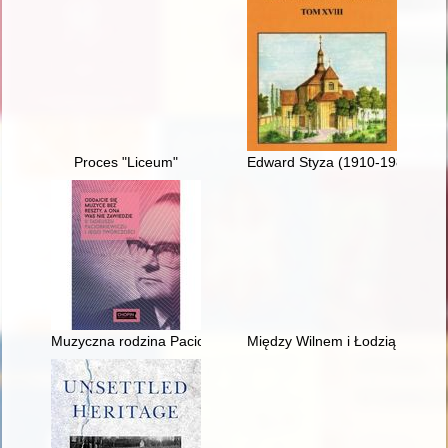
Proces "Liceum"
Edward Styza (1910-1987), naucz
Muzyczna rodzina Paciorkiewiczów : archiwum Tadeusza Pacio
Między Wilnem i Łodzią : wspom