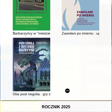
Barbarzyńcy w "mieście poetów” : ruch nowoczesny w architektur
Zawołani po imieniu : upamięt
Otia post negotia : gry starożytnych Rzymian
ROCZNIK 2025