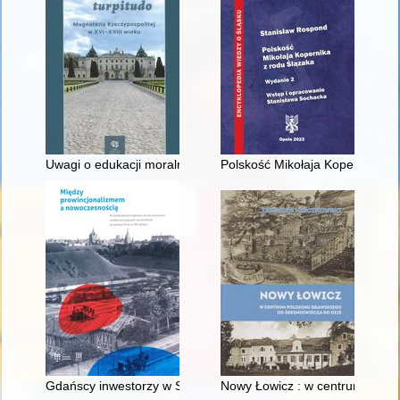
Uwagi o edukacji moralnej synów szlacheckich w XVI-wiecznej 
Polskość Mikołaja Kopernika z 
Gdańscy inwestorzy w Sopocie : prestiż finansowy i towarzyski
Nowy Łowicz : w centrum polig