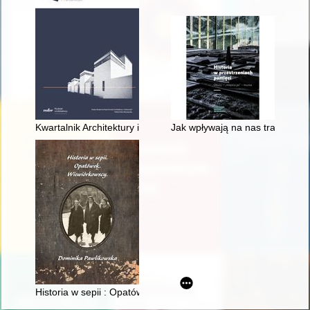
Kwartalnik Architektury i Urbanistyki : teoria i historia. T. 67, [z.
Jak wpływają na nas traumy prz
Historia w sepii : Opatówek : Wiewiórkowscy