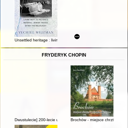
Unsettled heritage : living next to Poland's material Jewish tra
FRYDERYK CHOPIN
Dwustulecie] 200-lecie urodzin Fryderyka Chopina
Brochów - miejsce chrztu Fryd