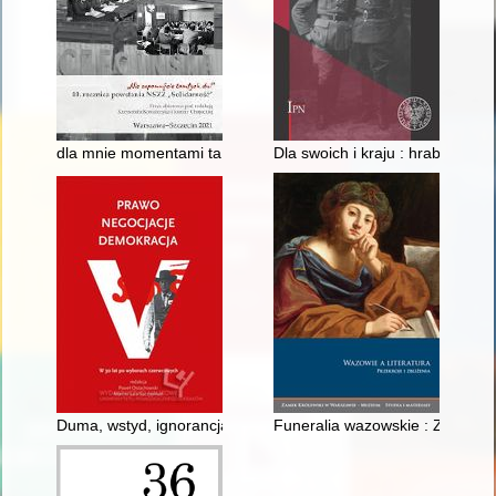
dla mnie momentami ta Solidarność była po prostu wszystkim...
Dla swoich i kraju : hrabia Mau
Duma, wstyd, ignorancja? : refleksje nad rocznicami wyborów
Funeralia wazowskie : Zygmunt 