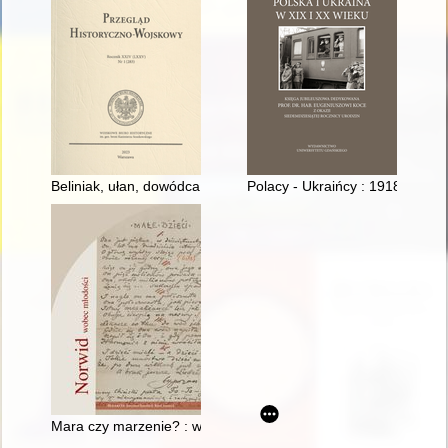
Beliniak, ułan, dowódca, jeniec, emigrant : generał bryg. Zyg
Polacy - Ukraińcy : 1918-1944
Mara czy marzenie? : wyobrażenia kobiety i miłości (nie)zmys