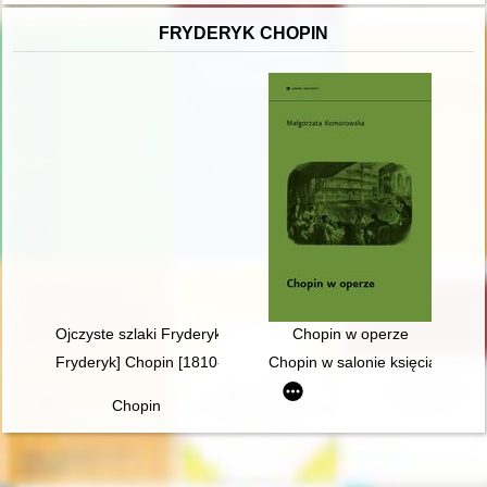
FRYDERYK CHOPIN
Ojczyste szlaki Fryderyka Chopina
Chopin w operze
Fryderyk] Chopin [1810-1849]. Człowiek, dzieło, rezonans
Chopin w salonie księcia Anton
Chopin