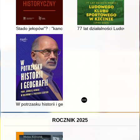
Stado jełopów"? : "kancelaria w powietrzu"? : krótka histori
77 lat działalności Ludowego K
W potrzasku historii i geografii
ROCZNIK 2025