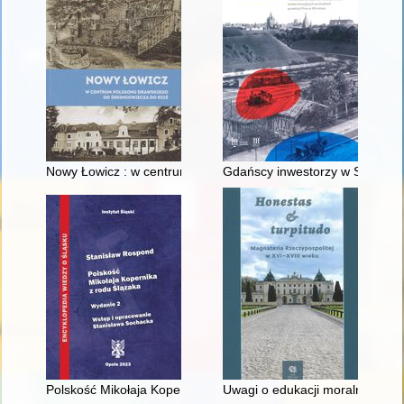
Nowy Łowicz : w centrum poligonu drawskiego od średniowiecz
Gdańscy inwestorzy w Sopocie :
Polskość Mikołaja Kopernika z rodu Ślązaka
Uwagi o edukacji moralnej synó