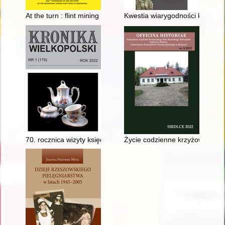
At the turn : flint mining as an element of social changes in th
Kwestia wiarygodności kroniki
70. rocznica wizyty księdza prymasa Stefana Wyszyńskiego w 
Życie codzienne krzyżowców pod