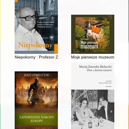
Niepokorny : Profesor Zbigniew Wójcik - patriota, strażnik pami
Moje pierwsze muzeum