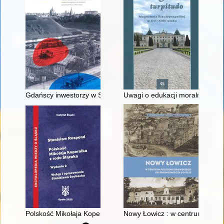
Gdańscy inwestorzy w Sopocie : prestiż finansowy i towarzyski
Uwagi o edukacji moralnej synó
Polskość Mikołaja Kopernika z rodu Ślązaka
Nowy Łowicz : w centrum polig