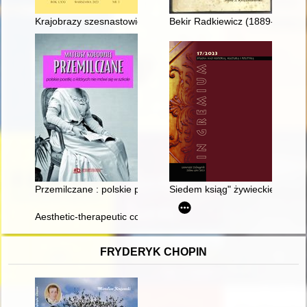
Krajobrazy szesnastowiecznej Polski - recenzja]
Bekir Radkiewicz (1889-1987) 
Przemilczane : polskie poetki, o których nie mówi się w szkole
Siedem ksiąg" żywieckiego cec
Aesthetic-therapeutic component of the harmonious development
FRYDERYK CHOPIN