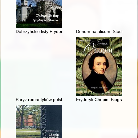
Dobrzyńskie listy Fryderyka F. Chopina. Fryderyk Chopin na M
Donum natalicum. Studia Thadd
Paryż romantyków polskich: Mickiewicz, Słowacki, Chopin, Kras
Fryderyk Chopin. Biografia ilus