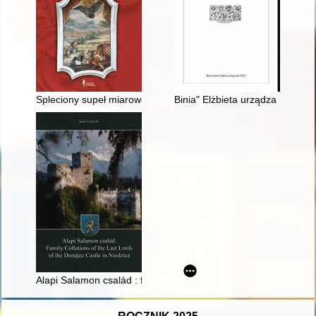
Spleciony supeł miarowo / Drga na poprzecznej belce / Nad moj
Binia" Elżbieta urządza na nowo
Alapi Salamon család : family collations of the last lords of Du