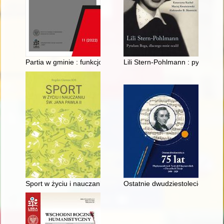
Partia w gminie : funkcjonowanie wiejskich organizacji PZPR w
Lili Stern-Pohlmann : pytałam B
Sport w życiu i nauczaniu św. Jana Pawła II
Ostatnie dwudziestolecie : 75