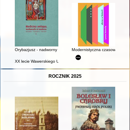
Orybazjusz - nadworny lekarz i przyjaciel cesarza Juliana Apos
Modernistyczna czasowość i jej
XX lecie Wawerskiego Uniwersytetu Trzeciego Wieku : paździe
ROCZNIK 2025