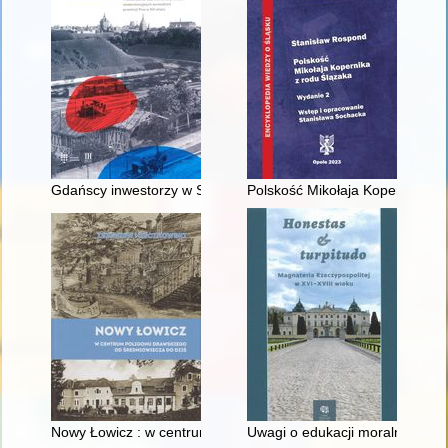
Gdańscy inwestorzy w Sopocie : prestiż finansowy i towarzyski
Polskość Mikołaja Kopernika z 
Nowy Łowicz : w centrum poligonu drawskiego od średniowiecz
Uwagi o edukacji moralnej synó