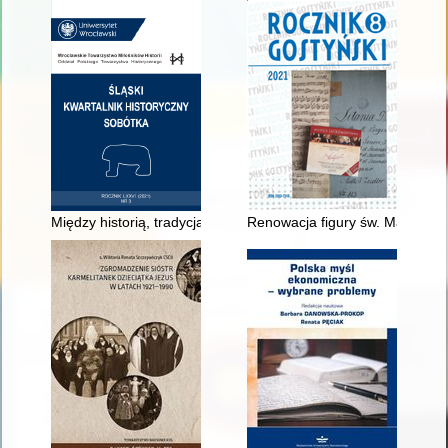
Między historią, tradycją a narracją : powstanie Muzeum Bitwy
Renowacja figury św. Małgorzat