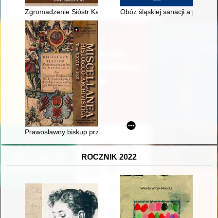
Zgromadzenie Sióstr Karmelitanek Dzieciątka Jezus w latach
Obóz śląskiej sanacji a poloniz
Prawosławny biskup przemyski Arseniusz Bryliński (1586-1590
ROCZNIK 2022