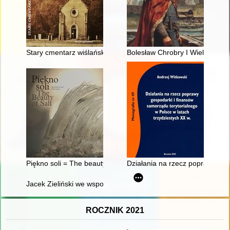
Stary cmentarz wiślański. T. 1,
Bolesław Chrobry I Wielki : pier
Piękno soli = The beauty of salt
Działania na rzecz poprawy gos
Jacek Zieliński we wspomnieniach fanów
ROCZNIK 2021