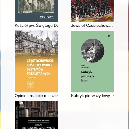
Kościół pw. Świętego Ducha w Grudziądzu w okresie międzywojen
Jews of Częstochowa : the life 
Opinie i reakcje mieszkańców zagłębiowskiego regionu duszpa
Kubryk pierwszy lewy : wspomn