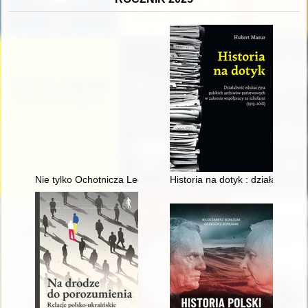
Nie tylko Ochotnicza Legia Kobiet : kobiety wobec inwazji bol
Historia na dotyk : działalnoś