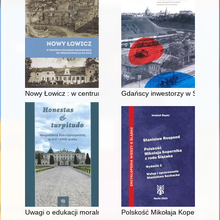
Nowy Łowicz : w centrum poligonu drawskiego od średniowiecz
Gdańscy inwestorzy w Sopocie :
Uwagi o edukacji moralnej synów szlacheckich w XVI-wiecznej 
Polskość Mikołaja Kopernika z 