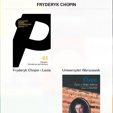
FRYDERYK CHOPIN
Fryderyk Chopin i Łesia Ukrainka : per me
Uniwersytet Warszawski i młod