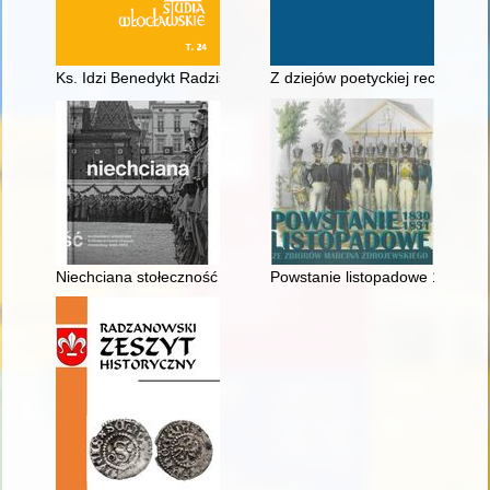
Ks. Idzi Benedykt Radziszewski jako profesor i rektor Semi
Z dziejów poetyckiej recepcji ry
Niechciana stołeczność : architektura i urbanistyka Krakowa w
Powstanie listopadowe 1830-18