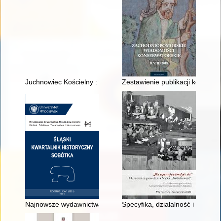
Juchnowiec Kościelny : gmina na przedmieściach 1918-1989
Zestawienie publikacji konserw
Najnowsze wydawnictwa z zakresu historii Śląska
Specyfika, działalność i osiąg