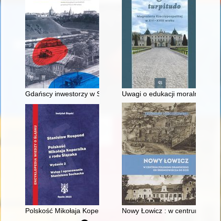
Gdańscy inwestorzy w Sopocie : prestiż finansowy i towarzyski
Uwagi o edukacji moralnej synó
Polskość Mikołaja Kopernika z rodu Ślązaka
Nowy Łowicz : w centrum polig