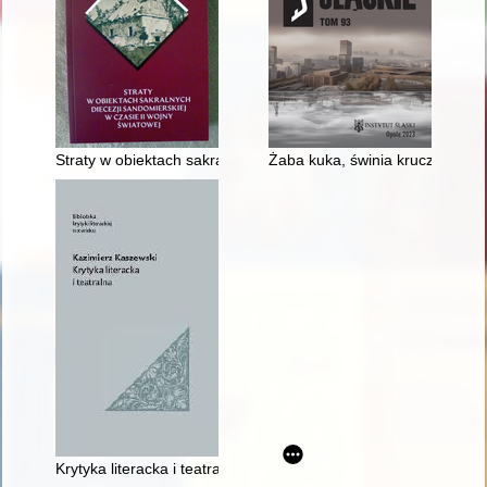
Straty w obiektach sakralnych dekanatu radoszyckiego
Żaba kuka, świnia kruczy : ze 
Krytyka literacka i teatralna