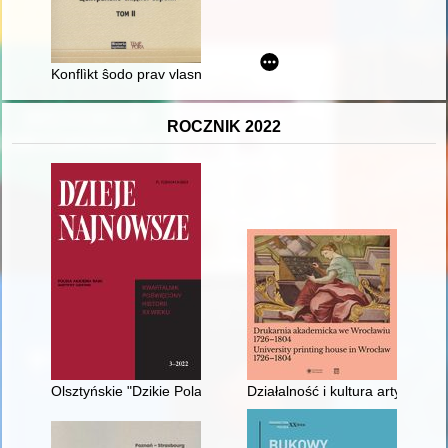
Konflìkt ŝodo prav vlasnostì ta ûrisdikcìjnogo pìdporâdkuvann
ROCZNIK 2022
Olsztyńskie "Dzikie Pola" : rabunek i dewastacja wsi na Warmi
Działalność i kultura artystycz