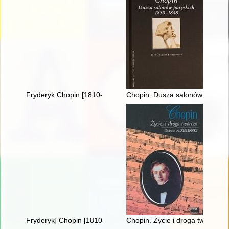
Fryderyk Chopin [1810-1949]
Chopin. Dusza salonów parysk
Fryderyk] Chopin [1810-1849]. Człowiek, dzieło, rezonans
Chopin. Życie i droga twórcza