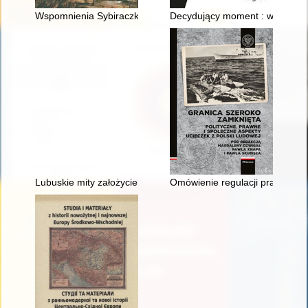
Wspomnienia Sybiraczki
Decydujący moment : wokół bio
Lubuskie mity założycielskie w perspektywie badań noworegio
Omówienie regulacji prawnych d