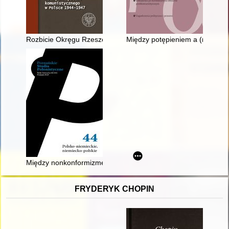
Rozbicie Okręgu Rzeszowskiego WiN i proces jego kierownictw
Między potępieniem a (n)ostalg
Między nonkonformizmem a kolaboracją : kontakty polsko-niemi
FRYDERYK CHOPIN