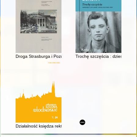
Droga Strasburga i Poznania do nowoczesnych metropolii = T
Trochę szczęścia : dziesięć lat 
Działalność księdza rektora Idziego Radziszewskiego w Peter