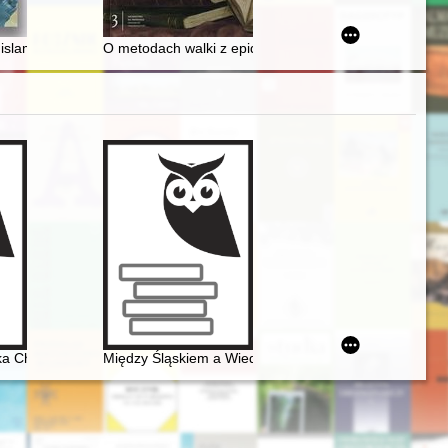
ędu abpa Mieczysława Halki Ledóchowskiego. Cz. 1
 islamie i muzułmanach
O metodach walki z epidemią cholery w Nasielsku w l
zenia
ka Chopina
Między Śląskiem a Wiedniem. Księga jubileuszowa z oka