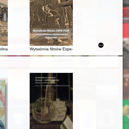
plinarne funkcjonariuszy urzędów bezpieczeństwa publicznego na tere
Wytwórnia filmów Espe-film - międzywojenne siemiano