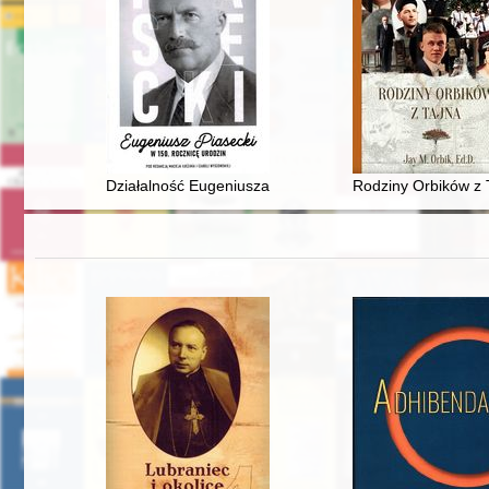
Działalność Eugeniusza Piaseckiego we Lwowie w zakresie
Rodziny Orbików z 