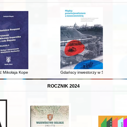
XVI-wiecznej Rzeczypospolitej
ć Mikołaja Kopernika z rodu Ślązaka
Gdańscy inwestorzy w Sopocie : prest
ROCZNIK 2024