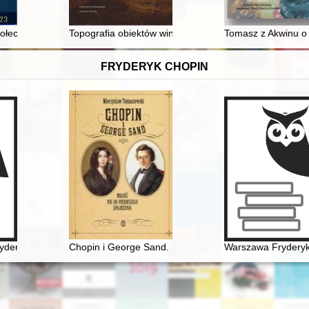
powtórzona?
 społeczeństwo Wielkopolski od początku XIX wieku do usunięcia z urz
Topografia obiektów winiarskich i winnic Zielonej Góry
Tomasz z Akwinu o
FRYDERYK CHOPIN
ologia
ryderyka [Chopina]
Chopin i George Sand. Miłość nie od pierwszego spojr
Warszawa Frydery