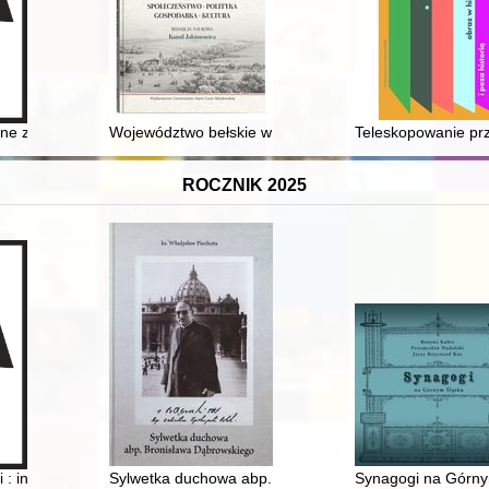
ne z obszaru Barbaricum = Cosmetic spoons from the Barbaricum
Województwo bełskie w świetle ustawodawstwa Sejmu 
Teleskopowanie prze
ROCZNIK 2025
żlu. T. 2,
: inżynier, farmaceuta, społecznik, komendant straży w Nowej Wsi : kr
Sylwetka duchowa abp. Bronisława Dąbrowskiego
Synagogi na Górny