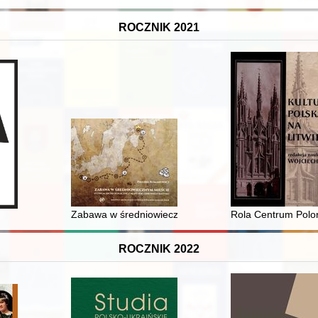
ROCZNIK 2021
ch panowania Władysława IV Wazy (1632-1635)
Zabawa w średniowiecznym mieście : studium archeolo
Rola Centrum Poloni
ROCZNIK 2022