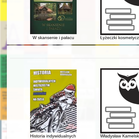
W skansenie i pałacu
Łyżeczki kosmetycz
Historia indywidualnych mistrzostw świata juniorów na żu
Władysław Kamelski 