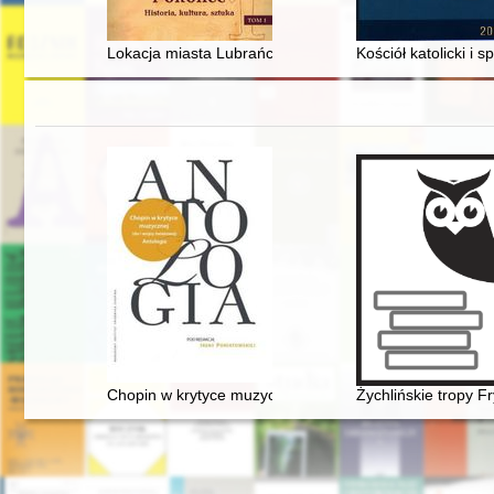
Lokacja miasta Lubrańca w 1509 r. Dlaczego została 
Kościół katolicki i
Chopin w krytyce muzycznej (do I wojny światowej). Ant
Żychlińskie tropy F