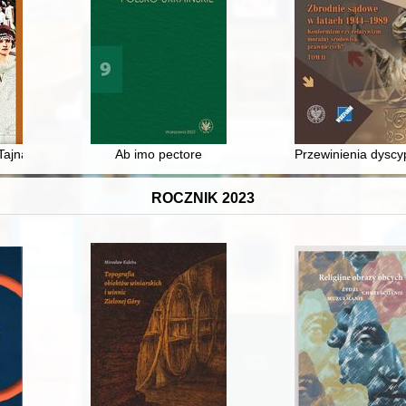
 fizjoterapii, higieny i profilaktyki zdrowotnej w latach 1899-1915
Tajna
Ab imo pectore
Przewinienia dyscy
ROCZNIK 2023