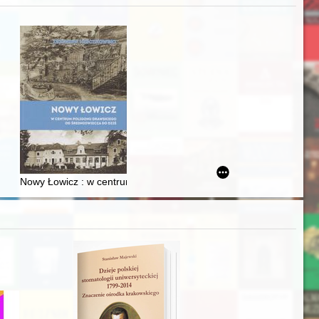
iż finansowy i towarzyski lokalnego mieszczaństwa w 2. poł. XIX w
Nowy Łowicz : w centrum poligonu drawskiego od średniowiecza d