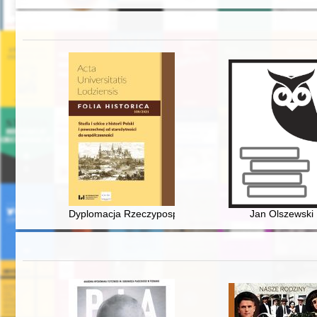
Dyplomacja Rzeczypospolitej wobec Rosji w początka
Jan Olszewski