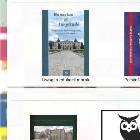
Uwagi o edukacji moralnej synów szlacheckich w 
Polskoś