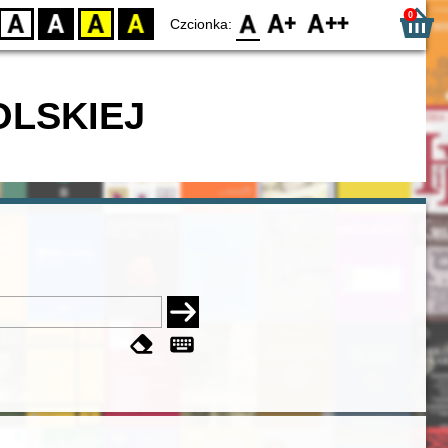
0
D
BW
YB
BY
F0
F1
F2
Czcionka:
OLSKIEJ