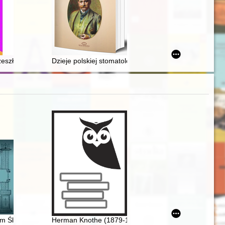
Wielkiego (1788-1792)
szłości poprzez teraźniejszość" : historia sztuki Strzemińskiego jako
Dzieje polskiej stomatologii uniwersyteckiej 1799-201
ótka nota biograficzna
m Śląsku
Herman Knothe (1879-1961) : twórca historii polskieg