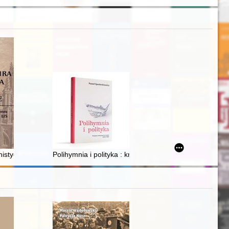
giczne z miast południowego Bałtyku
stycznego Uniwersytetu Wileńskiego w pielęgnowaniu na Litwie języka i 
Polihymnia i polityka : krytycy muzyczni w Łodzi 1939