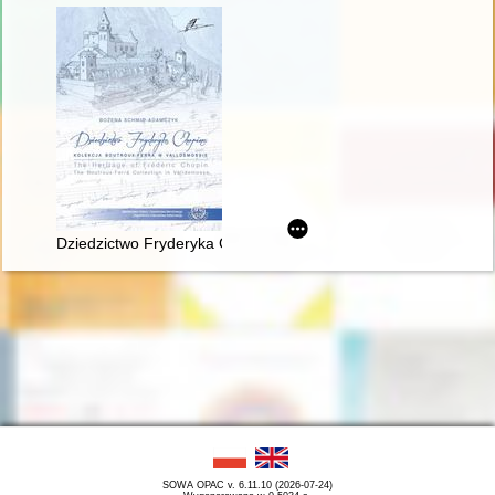
Dziedzictwo Fryderyka Chopina. Kolekcja Boutroux-Ferra w Va
SOWA OPAC v. 6.11.10 (2026-07-24)