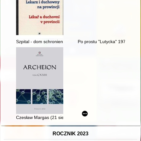
Szpital - dom schronienia dla ubogich w Krzepicach
Po prostu "Lutycka" 1972-2022 
Czesław Margas (21 sierpnia 1925 - 28 lutego 2021)
ROCZNIK 2023