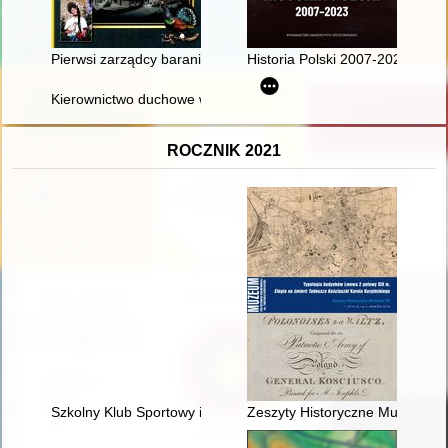
Pierwsi zarządcy baraniogórskiego schroniska i ich potomkowie
Historia Polski 2007-2023
Kierownictwo duchowe w Biblii, posłudze św. Ojca Pio i naszym
ROCZNIK 2021
Szkolny Klub Sportowy im. Michała Konarskiego : monografia 
Zeszyty Historyczne Muzeum PK