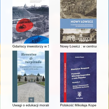
Gdańscy inwestorzy w Sopocie : prestiż finansowy i towarzyski
Nowy Łowicz : w centrum polig
Uwagi o edukacji moralnej synów szlacheckich w XVI-wiecznej 
Polskość Mikołaja Kopernika z 