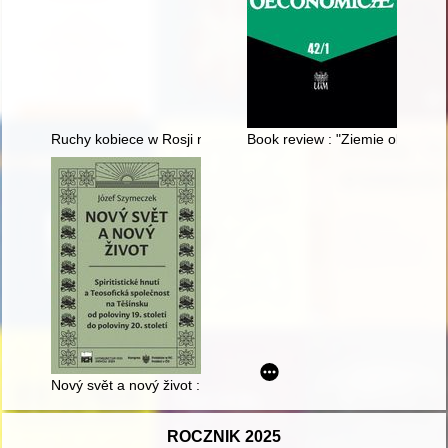
Ruchy kobiece w Rosji na przełomie XIX i XX wieku w walce o d
Book review : "Ziemie obiecane 
Nový svět a nový život : spiritistické hnutí a Teosofická společn
ROCZNIK 2025