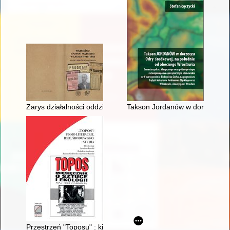
Zarys działalności oddziału Henryka Siwonia "Ruczaja"
Takson Jordanów w dorzeczu Od
Przestrzeń "Toposu" : kilka słów na początek