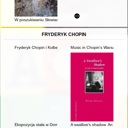
W poszukiwaniu Słowian na ziemiach polskich - kultura wielba
FRYDERYK CHOPIN
Fryderyk Chopin i Kolbergowie. Wspomnienia i inspiracje
Music in Chopin's Warsaw
Ekspozycja stała w Domu Urodzenia Fryderyka Chopina w Żel
A swallow's shadow. An essay o