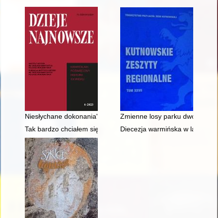
Niesłychane dokonania" : Przyczynek źródłowy do relacji m
Zmienne losy parku dworskiego,
Tak bardzo chciałem się uczyć : wspomnienie o druhu Eugen
Diecezja warmińska w latach 19