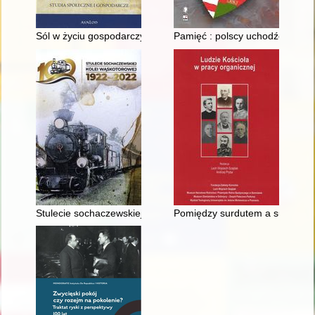
Sól w życiu gospodarczym średniowiecznej Polski
Pamięć : polscy uchodźcy na W
Stulecie sochaczewskiej kolei wąskotorowej 1922-2022
Pomiędzy surdutem a sutanną 