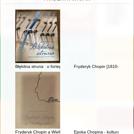
Błękitna struna : o fortepianach romantycznych Fryderyka Cho
Fryderyk Chopin [1810-1849] i
Fryderyk Chopin a Wielkopolska
Epoka Chopina - kultura romant