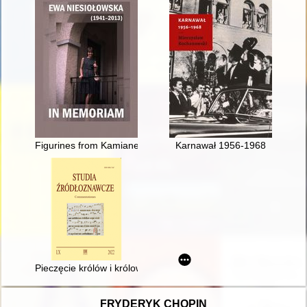
Figurines from Kamianets-Podilskyi (Tatarysky) = Figurki z Ka
Karnawał 1956-1968
Pieczęcie królów i królowych polskich do 1572 r. - recenzja]
FRYDERYK CHOPIN