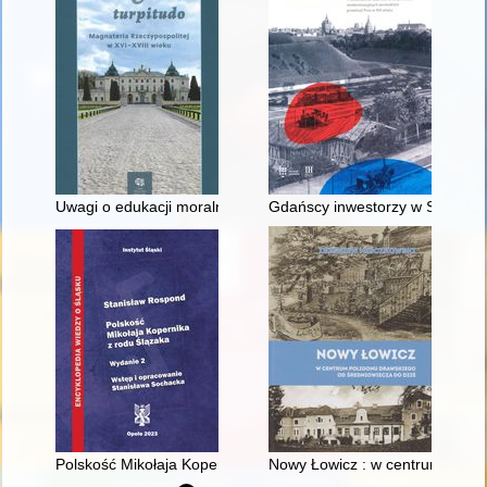
Uwagi o edukacji moralnej synów szlacheckich w XVI-wiecznej 
Gdańscy inwestorzy w Sopocie :
Polskość Mikołaja Kopernika z rodu Ślązaka
Nowy Łowicz : w centrum polig