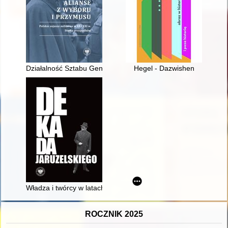
Działalność Sztabu Generalnego w ramach Układu Warszawskieg
Hegel - Dazwishen
Władza i twórcy w latach osiemdziesiątych XX w
ROCZNIK 2025