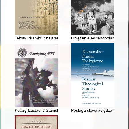
Teksty Piramid" : najstarsza "księga" Egipcjan wykuta w kamien
Oblężenie Adrianopola w czasie 
Książę Eustachy Stanisław Sanguszko - prezes Towarzystwa T
Posługa słowa księdza Wawrzy