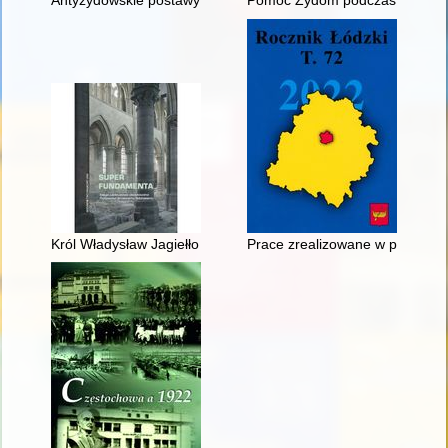
Antyżydowskie postawy i działania na Uniwersytecie Poznańs
Pomoc Żydom podczas II wojny ś
Król Władysław Jagiełło i dekoracja sculptura graeca w katedr
Prace zrealizowane w pracowni