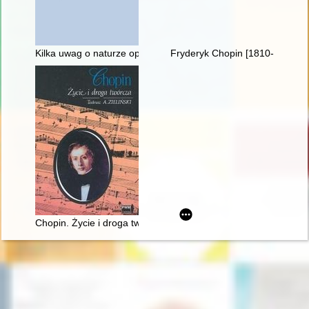
Kilka uwag o naturze opery, czyli dlaczego Fryderyk Chopin ni
Fryderyk Chopin [1810-1849]
Chopin. Życie i droga twórcza