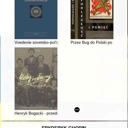
Vvedenie sovetsko-polʹskogo peremiriâ v dejstvie (oktâbrʹ-noâb
Przez Bug do Polski po 17 wrześ
Henryk Bogacki - przedstawiciel rodu żydowskiego z Łomży : pr