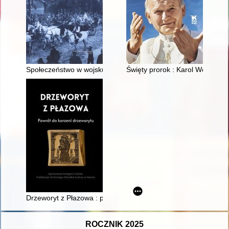
Społeczeństwo w wojsku, wojsko w społeczeństwie w XIX i XX wie
Święty prorok : Karol Wojtyła - 
Drzeworyt z Płazowa : powrót do korzeni drzeworytu
ROCZNIK 2025