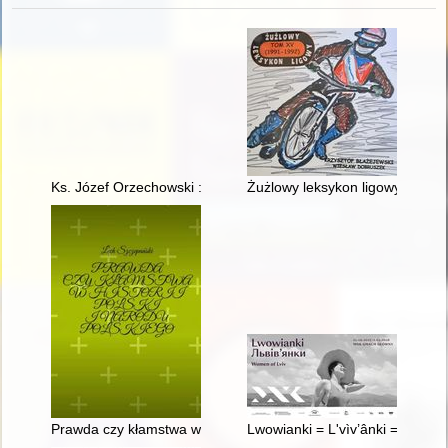
Ks. Józef Orzechowski : na okoliczność: roku jubileuszowego 2
Żużlowy leksykon ligowy. T. 15,
Prawda czy kłamstwa w historii Polski i narodu polskiego
Lwowianki = L'vìv’ânki = Women