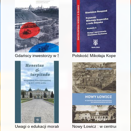
Gdańscy inwestorzy w Sopocie : prestiż finansowy i towarzyski
Polskość Mikołaja Kopernika z 
Uwagi o edukacji moralnej synów szlacheckich w XVI-wiecznej 
Nowy Łowicz : w centrum polig