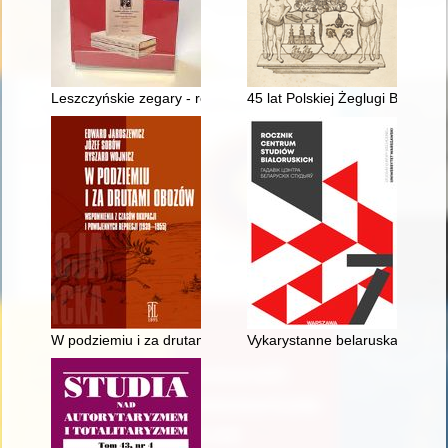
Leszczyńskie zegary - recenzja]
45 lat Polskiej Żeglugi Bałtycki
W podziemiu i za drutami obozów : wspomnienia z czasów okup
Vykarystanne belaruskaj nacyân