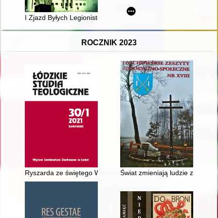
I Zjazd Byłych Legionistów - Kraków 5-7 sierpnia 1922
ROCZNIK 2023
Ryszarda ze świętego Wiktora "Poczet cesarzy rzymskich od Okt
Świat zmieniają ludzie z pasją: 