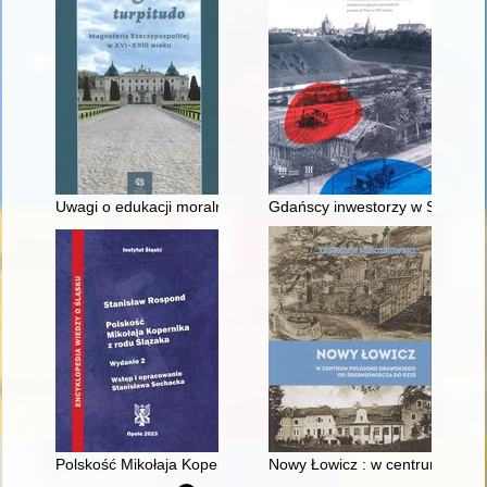
Uwagi o edukacji moralnej synów szlacheckich w XVI-wiecznej 
Gdańscy inwestorzy w Sopocie :
Polskość Mikołaja Kopernika z rodu Ślązaka
Nowy Łowicz : w centrum polig