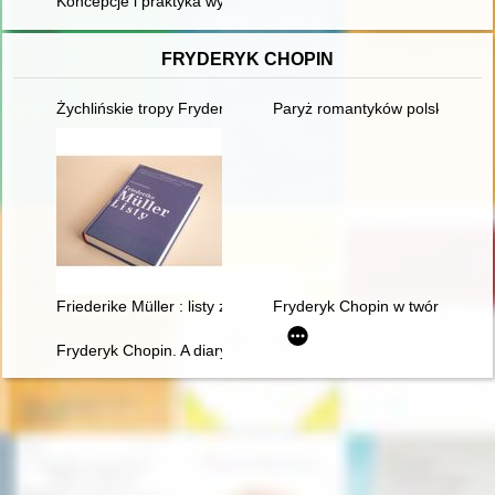
Koncepcje i praktyka wykorzystywania tak zwanej szlachty zagr
FRYDERYK CHOPIN
Żychlińskie tropy Fryderyka [Chopina]
Paryż romantyków polskich: Mic
Friederike Müller : listy z Paryża 1839-1845 : nauczanie i oto
Fryderyk Chopin w twórczości J
Fryderyk Chopin. A diary in images. Original idea and text b