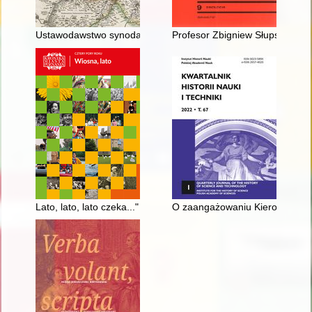
Ustawodawstwo synodalne diecezji chełmińskiej na tle niezna
Profesor Zbigniew Słupski (1934
Lato, lato, lato czeka..." : o obozach letnich Hufca Związku H
O zaangażowaniu Kierownictwa 