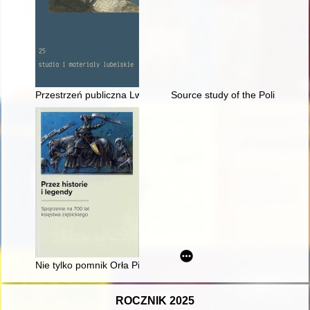
Przestrzeń publiczna Lwowa końca XIX wieku jako środek narodow
Source study of the Polish Film
Nie tylko pomnik Orła Piastowskiego : rzeźby Tadeusza Tellera 
ROCZNIK 2025