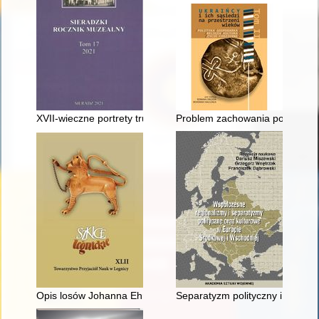
XVII-wieczne portrety trumienne w zbiorach Muzeum Okręgow
Problem zachowania pozostałości
Opis losów Johanna Ehrenfrieda Weishaupta, czeladnika komini
Separatyzm polityczny i kulturo