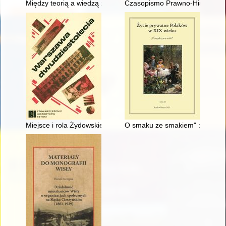
Między teorią a wiedzą źródłową : nowe spojrzenie na rolę sas
Czasopismo Prawno-Historyczne.
Miejsce i rola Żydowskiego Towarzystwa Krzewienia Sztuk Pię
O smaku ze smakiem" : czy Jan 