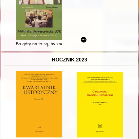
Bo góry na to są, by zachwycały : Eljaszowie i Tatry : katalo
ROCZNIK 2023