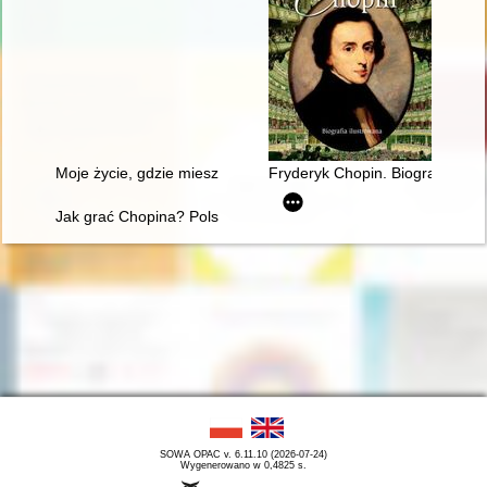
Moje życie, gdzie mieszka B[r]zowski?" - glosa do datowania 
Fryderyk Chopin. Biografia ilus
Jak grać Chopina? Polska krytyka muzyczna o wykonawstwie 
SOWA OPAC v. 6.11.10 (2026-07-24)
Wygenerowano w 0,4825 s.