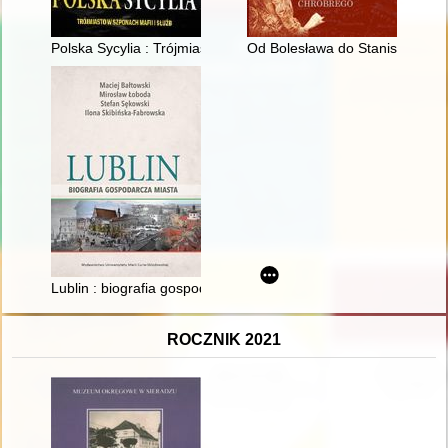
Polska Sycylia : Trójmiasto w szponach mafii i służb
Od Bolesława do Stanisława : z
Lublin : biografia gospodarcza miasta
ROCZNIK 2021