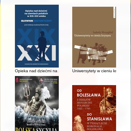
Opieka nad dziećmi na ziemiach polskich w XIX-XXI wieku : sło
Uniwersytety w cieniu kryzysu 