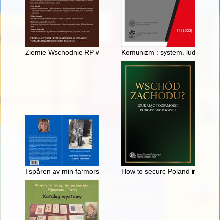
Ziemie Wschodnie RP w publicystyce członków organizacji "Oj
Komunizm : system, ludzie, dok
I spåren av min farmors far Zygmunt Laskowski
How to secure Poland in the "Ea