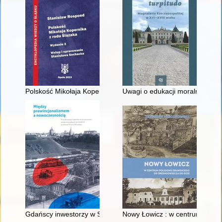
Polskość Mikołaja Kopernika z rodu Ślązaka
Uwagi o edukacji moralnej synó
Gdańscy inwestorzy w Sopocie : prestiż finansowy i towarzyski
Nowy Łowicz : w centrum polig