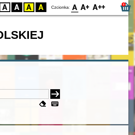
0
D
BW
YB
BY
F0
F1
F2
Czcionka:
OLSKIEJ