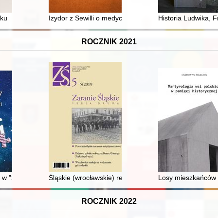
działdowskich w latach 1920-1939
eku
Izydor z Sewilli o medycynie ("Etymologie", księga IV)
Historia Ludwika, 
ROCZNIK 2021
 XIX wieku
w "Słowniku polszczyzny XVI wieku"
Śląskie (wrocławskie) reakcje na wydarzenia na Górn
Losy mieszkańców 
ROCZNIK 2022