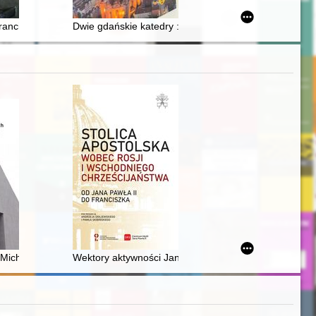
Franciszka i Filomeny Kamińskich : rodzeństwa czasów II wojny świato
Dwie gdańskie katedry : filary cywilizacji chrześcijańs
ym Śląsku w latach 1918-1922-1926
Michniowa - przymusowych robotników w III Rzeszy
Wektory aktywności Jana Pawła II wobec Związku Sow