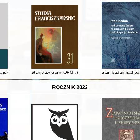
jów bałtyckich. T. 86, z. 4 (2021) / redaktor Bogusław Dybaś
ńskiej w prawie polskim : czy historia zatoczyła koło?
Stanisław Górni OFM : (1946-2020)
Stan badań nad po
ROCZNIK 2023