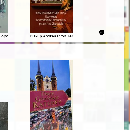
y
 w świetle wyników badań prowadzonych w Polsce i za granicą
 opór? : postawy społeczności mniejszości narodowych Pomorza Środko
Biskup Andreas von Jerin i jego ołtarz we wrocławskiej