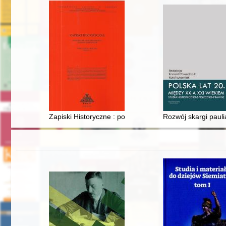
Zapiski Historyczne : poświęcone historii Pomorza i kra
Rozwój skargi paulia