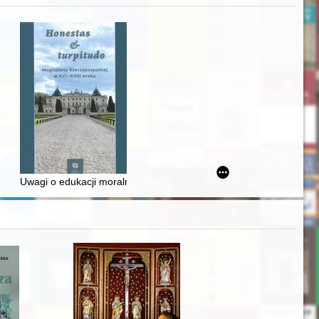
zczaństwa w 2. poł. XIX w
awskiego od średniowiecza do dziś
Uwagi o edukacji moralnej synów szlacheckich w XVI-wiecznej Rze