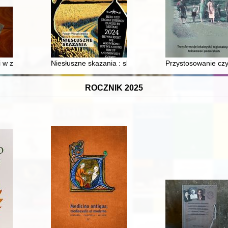
i w zbiorach Muzeum Regionalnego w Krasnymstawie : katalog wystaw
Niesłuszne skazania : skala zjawiska i jego przyczyny
Przystosowanie czy
ROCZNIK 2025