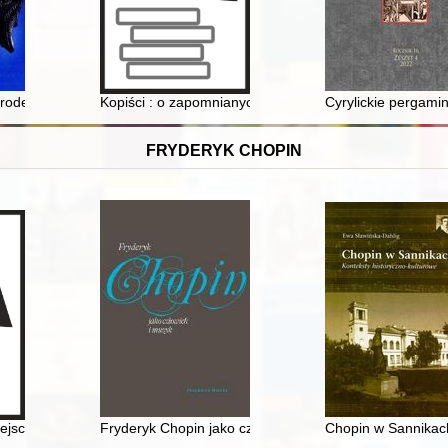
rodek dóbr ziemskich w XV-XVIII w. (do 1801 r.)
Kopiści : o zapomnianych artystach z Getta Białostock
Cyrylickie pergami
FRYDERYK CHOPIN
-28 lutego 2011 roku
ejsce urodzenia Fryderyka Chopina
Fryderyk Chopin jako człowiek i muzyk
Chopin w Sannikach