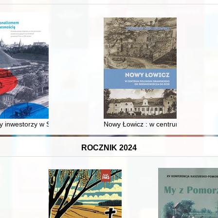
 inwestorzy w Sopocie : prestiż finansowy i towarzyski lokalnego mies
Nowy Łowicz : w centrum poligonu dr
ROCZNIK 2024