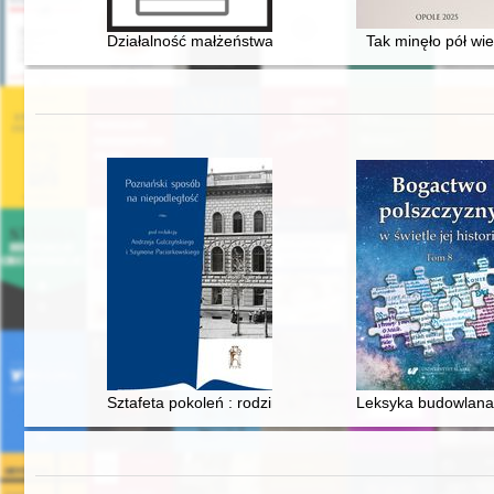
Działalność małżeństwa Biedrawów na rzecz Mazurów 
Tak minęło pół wi
Sztafeta pokoleń : rodzina wielkopolska drugiej połowy
Leksyka budowlana 