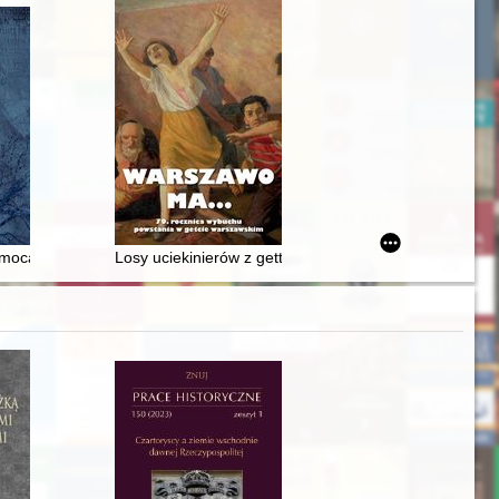
mocą świadczoną Żydom przez ludność polską w okresie II wojny świa
Losy uciekinierów z getta w Warszawie na przykładzie 