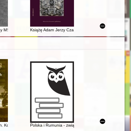
iego
ny MS Fragm. 244 ze zbiorów Archiwum Archidiecezjalne w Gnieźnie = C
Książę Adam Jerzy Czartoryski i jego obóz polityczny 
. Konteksty historyczno-kulturowe
Polska i Rumunia - związki historyczne i kulturowe - pr