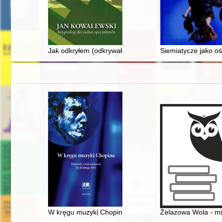
Jak odkryłem (odkrywałem) Jana Kowalewskiego
Siemiatycze jako oś
W kręgu muzyki Chopina. Materiały z sesji naukowej 21
Żelazowa Wola - mi