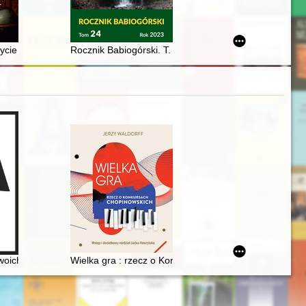
czesny wymiar
życie po życiu : "osiemnastowieczne kręgi pamięci"
Rocznik Babiogórski. T. 24 (2023)
tologia
woich uczniów
Wielka gra : rzecz o Konkursach Chopinowskich