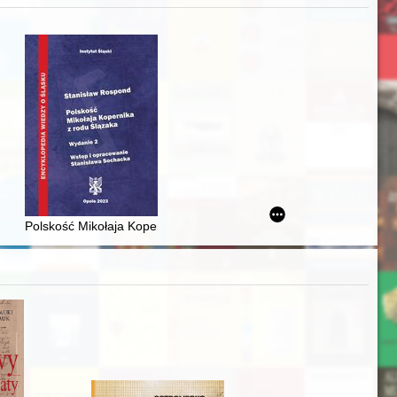
zczaństwa w 2. poł. XIX w
acheckich w XVI-wiecznej Rzeczypospolitej
Polskość Mikołaja Kopernika z rodu Ślązaka