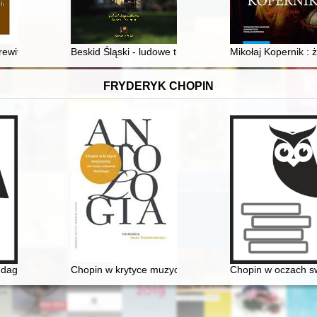
ityczni i społeczni żydowskiego pochodzenia
rewitalizacja wież wodnych w Polsce
Beskid Śląski - ludowe tradycje muzyczne a ich współ
Mikołaj Kopernik : 
FRYDERYK CHOPIN
ia dagerotypowych wizerunków Fryderyka Chopina - nowe ustalenia
Chopin w krytyce muzycznej (do I wojny światowej). An
Chopin w oczach s