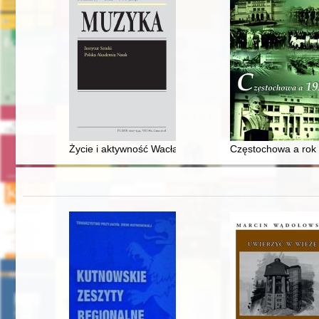
Życie i aktywność Wacława Raszka (1764-1837) w świet
Częstochowa a rok