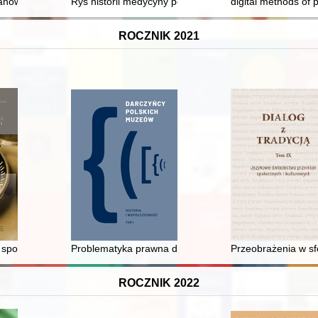
nowcu. T. 1
Rys historii medycyny powszechnej. Cz. 1,
digital methods of 
ROCZNIK 2021
 sportu w moskiewskiej "Trybunie Radzieckiej" w ujęciu ideologicznym
Problematyka prawna darów dla muzeów
Przeobrażenia w sfe
ROCZNIK 2022