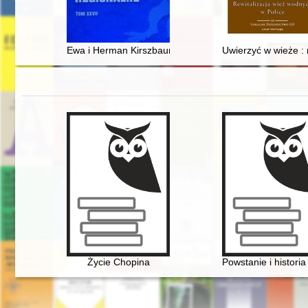
Ewa i Herman Kirszbaumowie : kutnowscy działacze pol
Uwierzyć w wieże : 
Życie Chopina
Powstanie i histor