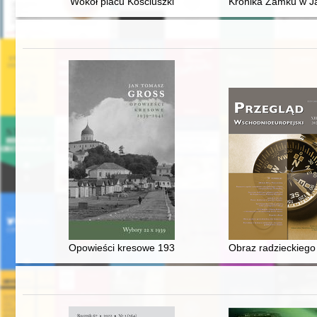
Wokół placu Kościuszki
Kronika Zamku w Ja
Opowieści kresowe 1939-1941 : wybory 22 X 1939
Obraz radzieckiego