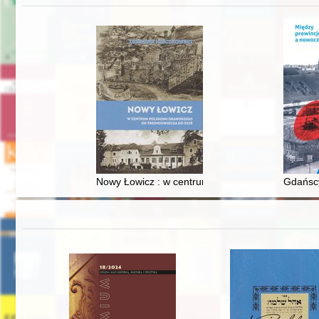
Nowy Łowicz : w centrum poligonu drawskiego od
Gdańscy