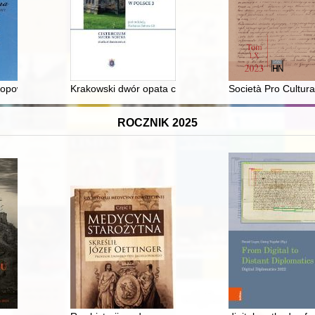
 opowieść o cadyku rodem z Włoszczowy
Krakowski dwór opata cystersów z Mogiły z XIII wieku 
Società Pro Cultur
ROCZNIK 2025