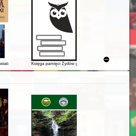
w Lesku przygotowana i wydana z okazji Złotego Jubileuszu jego istni
: wiatraki w dziewiętnastowiecznym Poznaniu
Księga pamięci Żydów gminy Augustowa i okolic