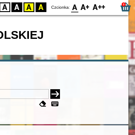
0
D
BW
YB
BY
F0
F1
F2
Czcionka:
OLSKIEJ