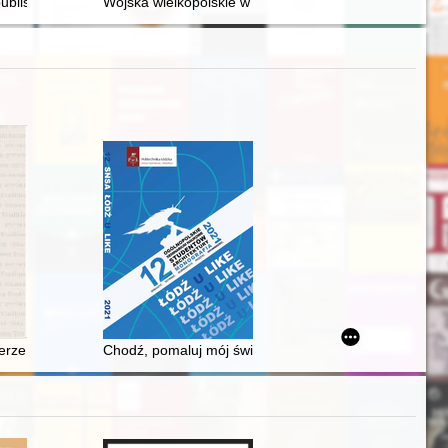
publishing 15th century papal sources
Wojska wielkopolskie w fotografii (1918-1920) : katal
 i językowym = The image of the Soviet sport in the Moscow newspaper
rze społeczno-kulturalnej i polityczno-gospodarczej w świetle nowej leks
Chodź, pomaluj mój świat - na żółto i na niebiesko