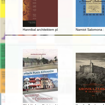
Hannibal architektem planów Prusjasza I?
Namiot Salomona :