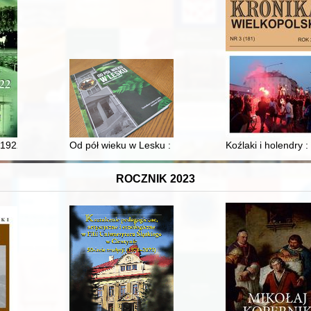
le źródeł
 1922
Od pół wieku w Lesku : monografia Technikum Leśnego 
Koźlaki i holendry 
ROCZNIK 2023