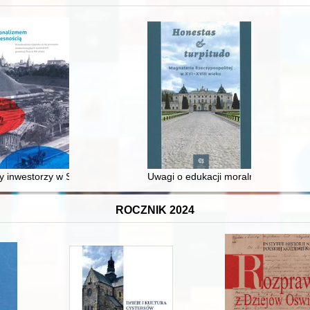
 średniowiecza do dziś
 inwestorzy w Sopocie : prestiż finansowy i towarzyski lokalnego mies
Uwagi o edukacji moralnej synów szl
ROCZNIK 2024