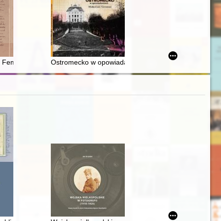
na tle źródeł historycznych i archeologicznych dotyczących innych kra
a Femminile (1911-2002) i jej animatorka Lea Mei (1880-1961) = Socie
Ostromecko w opowiadaniach Małgorzaty Grosman