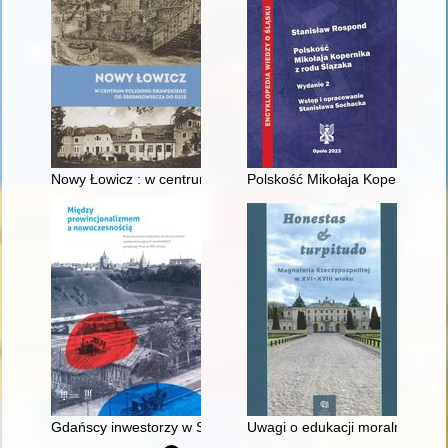
Nowy Łowicz : w centrum poligonu drawskiego od średniowiecz
Polskość Mikołaja Kopernika z 
Gdańscy inwestorzy w Sopocie : prestiż finansowy i towarzyski
Uwagi o edukacji moralnej synó