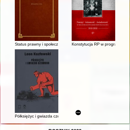
Status prawny i społeczny kobiet w XVII wieku w świetle testa
Konstytucja RP w programach pa
Półksiężyc i gwiazda czerwona : wybór pism