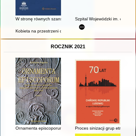
W stronę równych szans : 35 lat urzędu Rzecznika Praw Obywa
Szpital Wojewódzki im. dr. Lu
Kobieta na przestrzeni dziejów. T. 7
ROCZNIK 2021
Ornamenta episcoporum : społeczna historia i symbolika insyg
Proces sinizacji grup etniczny