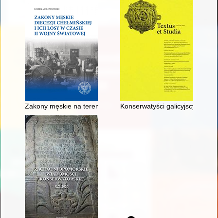
Zakony męskie na terenie diecezji chełmińskiej w latach II Rze
Konserwatyści galicyjscy wobec