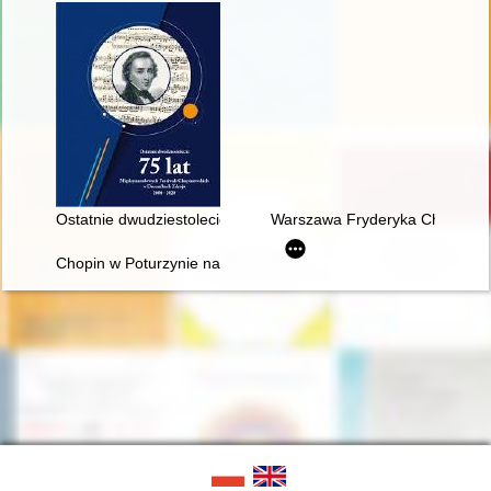
Ostatnie dwudziestolecie : 75 lat Międzynarodowych Festiwal
Warszawa Fryderyka Chopina
Chopin w Poturzynie na Ziemi Zamojskiej