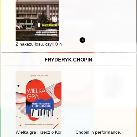
Z nakazu losu, czyli O narodzinach awiacji w Politechnice Rze
FRYDERYK CHOPIN
Wielka gra : rzecz o Konkursach Chopinowskich
Chopin in performance. History, 