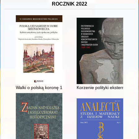
ROCZNIK 2022
Walki o polską koronę 1295-1336 : sukces czy porażka idei zj
Korzenie polityki eksterminacj