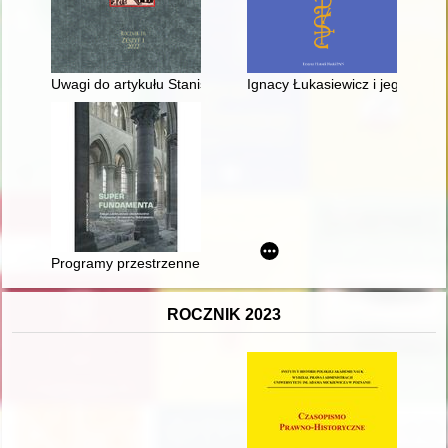
Uwagi do artykułu Stanisława Siess-Krzyszkowskiego na tem
Ignacy Łukasiewicz i jego pade
Programy przestrzenne i funkcjonalne chórów katedr europejs
ROCZNIK 2023