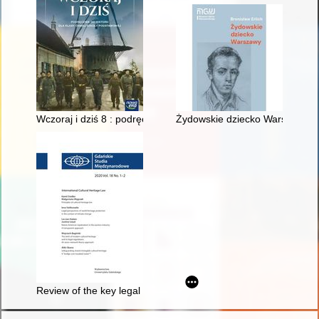
Wczoraj i dziś 8 : podręcznik do historii dla klasy ósmej szkoł
Żydowskie dziecko Warszawy :
Review of the key legal acts concerning the protection of his