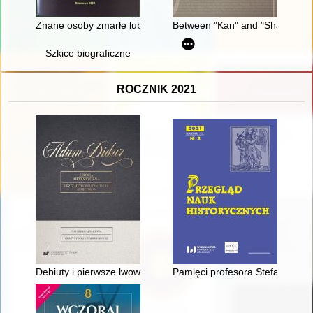
Znane osoby zmarłe lub pochowane w Braunsberg
Between "Kan" and "Sham" : co
Szkice biograficzne
ROCZNIK 2021
Debiuty i pierwsze lwowskie występy gościnne Adama Didura
Pamięci profesora Stefana Pyt