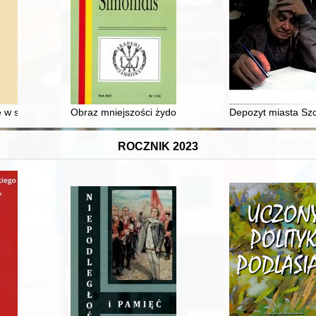
 przejęcia jego części przez Polskę
w sferze publicznej w pierwszych latach powojennych na przykładzie Zar
Obraz mniejszości żydowskiej na łamach "Gazety Piotr
Depozyt miasta Sz
ROCZNIK 2023