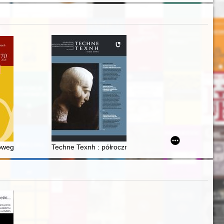
ryjskiej
Dalla Polonia in Israele : i soldati ebrei nell'Armata di Anders
wego okresu socjalizmu w Polsce a kompetencja tłumaczeniowa studentó
Techne Texnh : półrocznik Instytutu Historii Sztuki Un