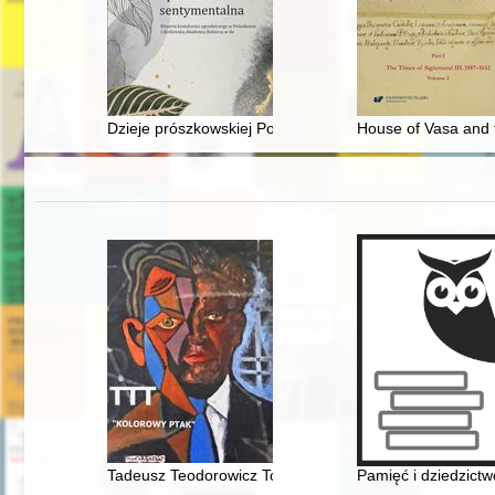
Dzieje prószkowskiej Pomologii : opowieść sentymental
House of Vasa and t
Tadeusz Teodorowicz Todorowski : TTT : "kolorowy ptak
Pamięć i dziedzictw