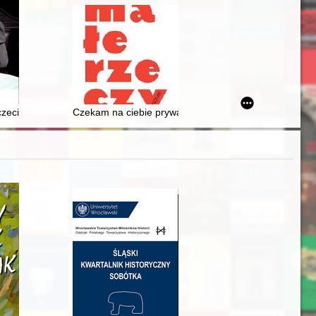
ządu Miejskiego w Olsztynie = Communication in the public sector in th
kowskiej" (1921-1923) = The image of the Jewish minority in weekly"G
czecina w zasobie szczecińskiego Archiwum Państwowego
Czekam na ciebie prywatnie : język obietnic ulotek age