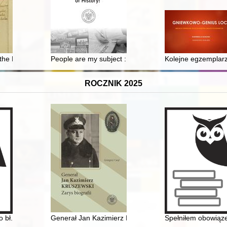
na : historia kształcenia ogrodniczego w Prószkowie z Królewską Akade
he House of Austria : correspondence from the years 1587 to 1668. Pt. 
People are my subject : Julien Bryan's collection in Wa
Kolejne egzemplarz
ROCZNIK 2025
" : praca zbiorowa
o bł. księdza Jerzego Popiełuszki
Generał Jan Kazimierz Kruszewski : zarys biografii
Spełniłem obowiąz