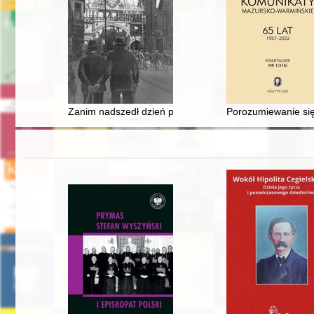
Zanim nadszedł dzień pierwszy : od podziału regionu do
Porozumiewanie się 