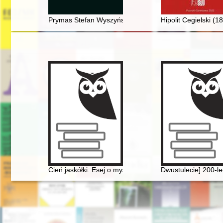
Prymas Stefan Wyszyński a duszpasterstwo emigracyj
Hipolit Cegielski (
Cień jaskółki. Esej o myślach Chopina
Dwustulecie] 200-l