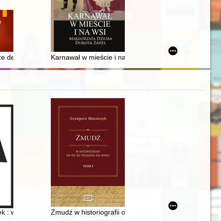
mią Rolniczą w tle
1, Vol. 2
rsaw
e denarów gniewkowskich : uwagi o nieznanym znalezisku ze Słowacji
Karnawał w mieście i na wsi
ek : wspomnienia Stanisława Przelaskowskiego
Żmudź w historiografii od XIX do początku XXI wieku. T