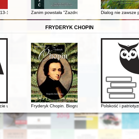
ne
1813-1868) - "...Droga obowiązku, honoru, cnoty i popędów szlachetny
Zanim powstała "Zazdrość i medycyna" : pół wieku tem
Dialog nie zawsze p
FRYDERYK CHOPIN
ecie urodzin Fryderyka Chopina
Fryderyk Chopin. Biografia ilustrowana
Polskość i patriot