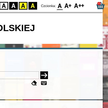
0
D
BW
YB
BY
F0
F1
F2
Czcionka:
OLSKIEJ