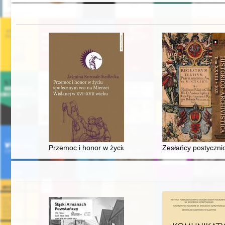
Przemoc i honor w życiu społecznym wsi na Mierzei Wiś
Zesłańcy postyczniow