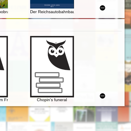
ch..." : materiały źródłowe w Archiwum Państwowym w Poznaniu
u, 24 maja 1972 r., zmarł Michał Choromański
obratymczy : drogi do niepodległości w korespondencji i działalności p
Der Reichsautobahnbau in Schlesien 1933-1943 = Mot
yzm Fryderyka Chopina
Chopin's funeral