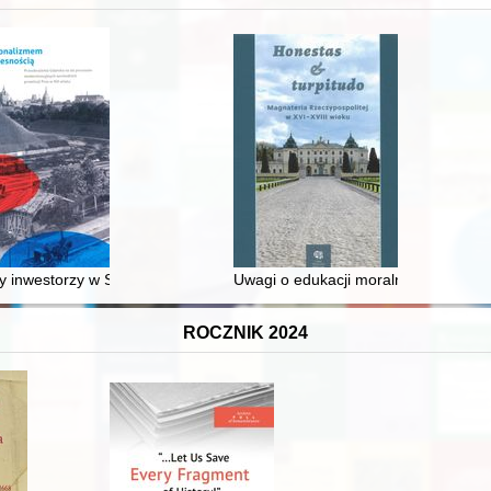
 inwestorzy w Sopocie : prestiż finansowy i towarzyski lokalnego mies
Uwagi o edukacji moralnej synów szl
ROCZNIK 2024