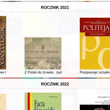
ROCZNIK 2021
lanej w XVI-XVII wieku
i na Syberii Zachodniej w opinii rosyjskiej administracji i ludności sybe
Z Polski do Izraela : żydowscy żołnierze Armii Andersa = 
Postpamięć schyłko
ROCZNIK 2022