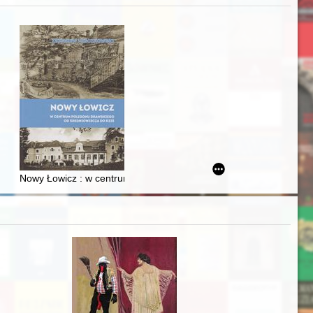
zczaństwa w 2. poł. XIX w
acheckich w XVI-wiecznej Rzeczypospolitej
Nowy Łowicz : w centrum poligonu drawskiego od średniowiecza d